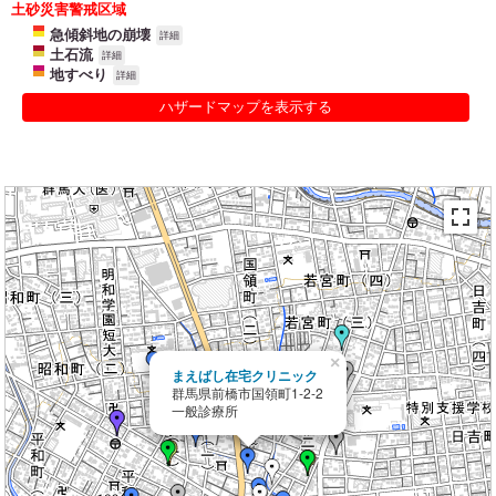
土砂災害警戒区域
急傾斜地の崩壊
詳細
土石流
詳細
地すべり
詳細
ハザードマップを表示する
×
まえばし在宅クリニック
群馬県前橋市国領町1-2-2
一般診療所