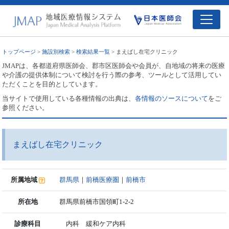
トップページ
>
施設別検索
>
検索結果一覧
> まえばし在宅クリニック
JMAPは、各都道府県医師会、郡市区医師会や会員が、自地域の将来の医療
や介護の提供体制について検討を行う際の参考、ツールとして活用してい
ただくことを目的としています。
当サイトで使用している各種情報の出典は、
各情報のソースについて
をご
参照ください。
まえばし在宅クリニック
所属地域
群馬県
｜
前橋医療圏
｜
前橋市
所在地
群馬県前橋市国領町1-2-2
診療科目
内科 緩和ケア内科