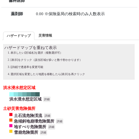
歯科医師
薬剤師
0.00 ※保険薬局の検索時のみ人数表示
災害情報
ハザードマップ
ハザードマップを重ねて表示
表示したい[区域名]を選択（複数選択可）
[表示]をクリック（該当区域が多いと数十秒かかります）
[詳細]で透過率を変更可能
選択区域を変更したり地図を移動したら[表示]を再クリック
洪水浸水想定区域
洪水浸水想定区域
詳細
土砂災害危険個所
土石流危険渓流
詳細
急傾斜地崩壊危険箇所
詳細
地すべり危険箇所
詳細
雪崩危険箇所
詳細