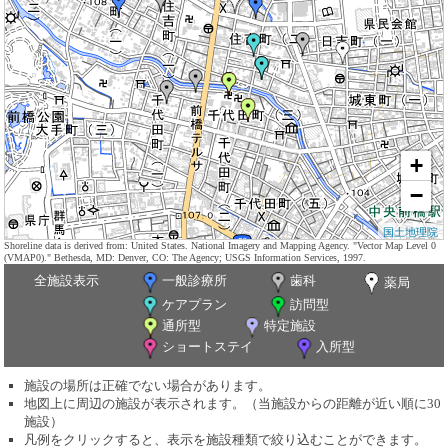
+
−
国土地理院
Shoreline data is derived from: United States. National Imagery and Mapping Agency. "Vector Map Level 0
(VMAP0)." Bethesda, MD: Denver, CO: The Agency; USGS Information Services, 1997.
全施設表示
一般診療所
歯科
薬局
ケアプラン
訪問型
通所型
特定施設
ショートステイ
入所型
施設の場所は正確でない場合があります。
地図上に周辺の施設が表示されます。（当施設からの距離が近い順に30
施設）
凡例をクリックすると、表示を施設種類で絞り込むことができます。