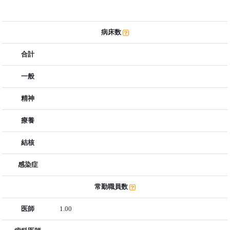
病床数
合計
一般
精神
療養
結核
感染症
常勤職員数
医師
1.00