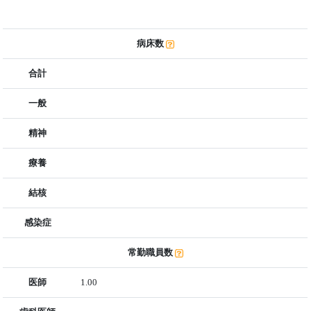
病床数
合計
一般
精神
療養
結核
感染症
常勤職員数
医師
1.00