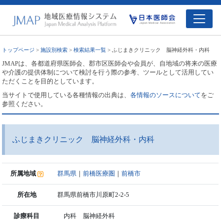
トップページ
>
施設別検索
>
検索結果一覧
> ふじまきクリニック 脳神経外科・内科
JMAPは、各都道府県医師会、郡市区医師会や会員が、自地域の将来の医療
や介護の提供体制について検討を行う際の参考、ツールとして活用してい
ただくことを目的としています。
当サイトで使用している各種情報の出典は、
各情報のソースについて
をご
参照ください。
ふじまきクリニック 脳神経外科・内科
所属地域
群馬県
｜
前橋医療圏
｜
前橋市
所在地
群馬県前橋市川原町2-2-5
診療科目
内科 脳神経外科