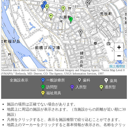
+
−
国土地理院
Shoreline data is derived from: United States. National Imagery and Mapping Agency. "Vector Map Level 0
(VMAP0)." Bethesda, MD: Denver, CO: The Agency; USGS Information Services, 1997.
全施設表示
一般診療所
歯科
薬局
訪問型
入所型
通所型
福祉用具
施設の場所は正確でない場合があります。
地図上に周辺の施設が表示されます。（当施設からの距離が近い順に30
施設）
凡例をクリックすると、表示を施設種類で絞り込むことができます。
地図上のマーカーをクリックすると基本情報が表示され、名称をクリッ