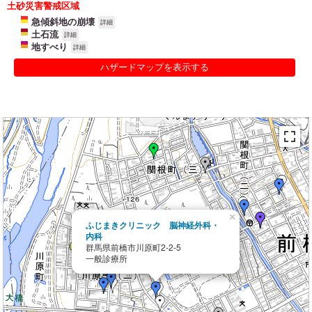
土砂災害警戒区域
急傾斜地の崩壊
詳細
土石流
詳細
地すべり
詳細
ハザードマップを表示する
×
ふじまきクリニック 脳神経外科・
内科
群馬県前橋市川原町2-2-5
一般診療所