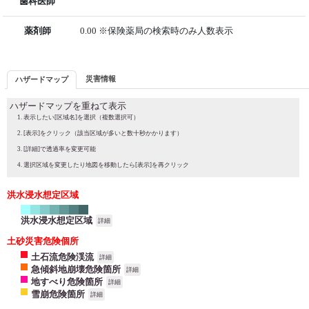
歯科医師
薬剤師
0.00 ※保険薬局の検索時のみ人数表示
災害情報
ハザードマップ
ハザードマップを重ねて表示
表示したい[区域名]を選択（複数選択可）
[表示]をクリック（該当区域が多いと数十秒かかります）
[詳細]で透過率を変更可能
選択区域を変更したり地図を移動したら[表示]を再クリック
洪水浸水想定区域
洪水浸水想定区域
詳細
土砂災害危険個所
土石流危険渓流
詳細
急傾斜地崩壊危険箇所
詳細
地すべり危険箇所
詳細
雪崩危険箇所
詳細