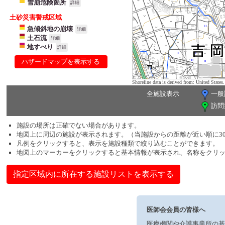
雪崩危険箇所
詳細
土砂災害警戒区域
急傾斜地の崩壊
詳細
土石流
詳細
地すべり
詳細
ハザードマップを表示する
Shoreline data is derived from: United Sta
全施設表示
一般
訪問
施設の場所は正確でない場合があります。
地図上に周辺の施設が表示されます。（当施設からの距離が近い順に3
凡例をクリックすると、表示を施設種類で絞り込むことができます。
地図上のマーカーをクリックすると基本情報が表示され、名称をクリ
指定区域内に所在する施設リストを表示する
医師会会員の皆様へ
医療機関や介護事業所の基