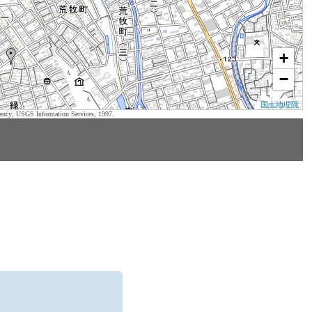
+
−
国土地理院
ency; USGS Information Services, 1997.