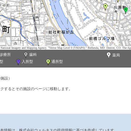
tes. National Imagery and Mapping Agency. "Vector Map Level 0 (VMAP0)." Bethesda, MD: Denver, CO: The Ag
診療所
歯科
薬局
型
入所型
通所型
0施設）
ックするとその施設のページに移動します。
本情報は、株式会社ウェルネスの提供情報に基づき作成しています。