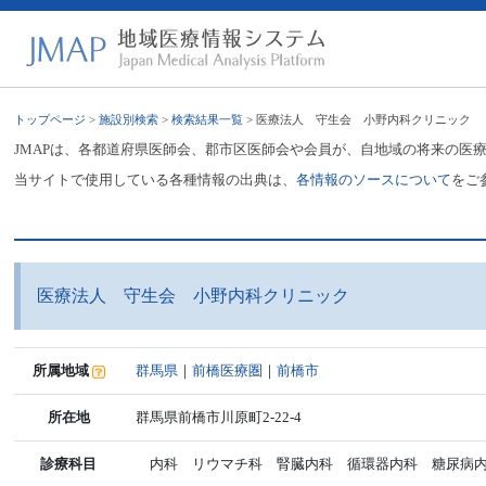
トップページ
>
施設別検索
>
検索結果一覧
> 医療法人 守生会 小野内科クリニック
JMAPは、各都道府県医師会、郡市区医師会や会員が、自地域の将来の医
当サイトで使用している各種情報の出典は、
各情報のソースについて
をご
医療法人 守生会 小野内科クリニック
所属地域
群馬県
｜
前橋医療圏
｜
前橋市
所在地
群馬県前橋市川原町2-22-4
診療科目
内科 リウマチ科 腎臓内科 循環器内科 糖尿病