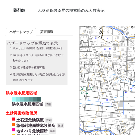
薬剤師
0.00 ※保険薬局の検索時のみ人数表示
災害情報
ハザードマップ
ハザードマップを重ねて表示
表示したい[区域名]を選択（複数選択可）
[表示]をクリック（該当区域が多いと数十
秒かかります）
[詳細]で透過率を変更可能
選択区域を変更したり地図を移動したら[表
示]を再クリック
洪水浸水想定区域
洪水浸水想定区域
詳細
土砂災害危険個所
土石流危険渓流
詳細
急傾斜地崩壊危険箇所
詳細
地すべり危険箇所
詳細