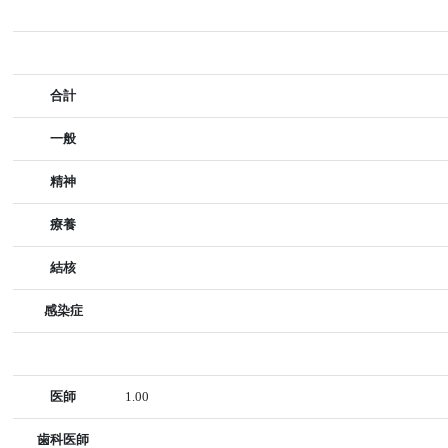
合計
一般
精神
療養
結核
感染症
医師
1.00
歯科医師