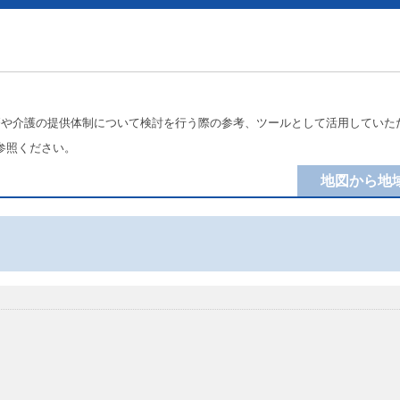
療や介護の提供体制について検討を行う際の参考、ツールとして活用していた
参照ください。
地図から地