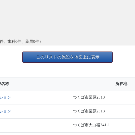
0件、歯科0件、薬局0件）
このリストの施設を地図上に表示
設名称
所在地
ション
つくば市栗原2313
ション
つくば市栗原2313
つくば市大白硲341-1