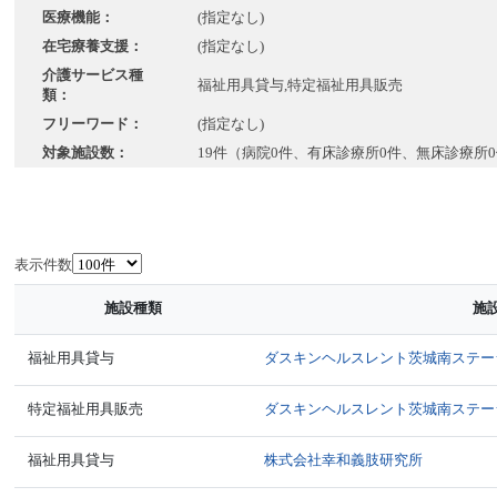
医療機能：
(指定なし)
在宅療養支援：
(指定なし)
介護サービス種
福祉用具貸与,特定福祉用具販売
類：
フリーワード：
(指定なし)
対象施設数：
19件（病院0件、有床診療所0件、無床診療所
表示件数
施設種類
施
福祉用具貸与
ダスキンヘルスレント茨城南ステー
特定福祉用具販売
ダスキンヘルスレント茨城南ステー
福祉用具貸与
株式会社幸和義肢研究所