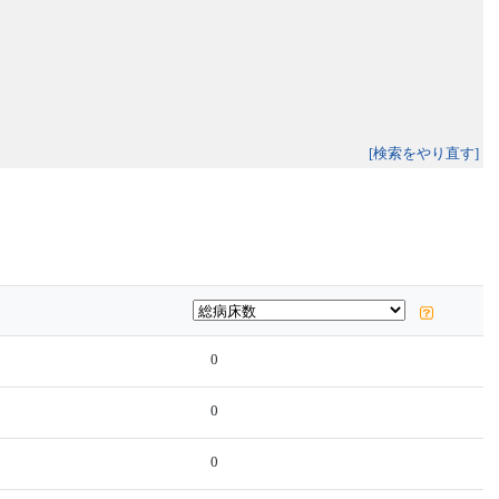
[検索をやり直す]
0
0
0