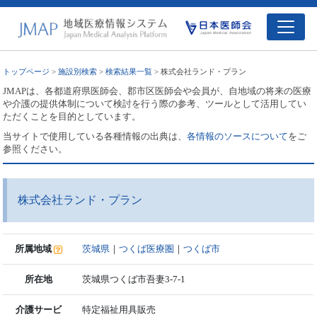
トップページ
>
施設別検索
>
検索結果一覧
> 株式会社ランド・プラン
JMAPは、各都道府県医師会、郡市区医師会や会員が、自地域の将来の医療
や介護の提供体制について検討を行う際の参考、ツールとして活用してい
ただくことを目的としています。
当サイトで使用している各種情報の出典は、
各情報のソースについて
をご
参照ください。
株式会社ランド・プラン
所属地域
茨城県
｜
つくば医療圏
｜
つくば市
所在地
茨城県つくば市吾妻3-7-1
介護サービ
特定福祉用具販売