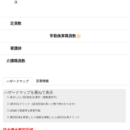
ス
定員数
常勤換算職員数
看護師
介護職員数
災害情報
ハザードマップ
ハザードマップを重ねて表示
表示したい[区域名]を選択（複数選択可）
[表示]をクリック（該当区域が多いと数十秒かかります）
[詳細]で透過率を変更可能
選択区域を変更したり地図を移動したら[表示]を再クリック
洪水浸水想定区域