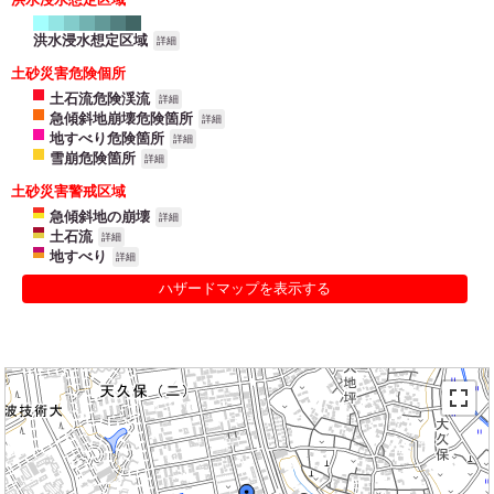
洪水浸水想定区域
詳細
土砂災害危険個所
土石流危険渓流
詳細
急傾斜地崩壊危険箇所
詳細
地すべり危険箇所
詳細
雪崩危険箇所
詳細
土砂災害警戒区域
急傾斜地の崩壊
詳細
土石流
詳細
地すべり
詳細
ハザードマップを表示する