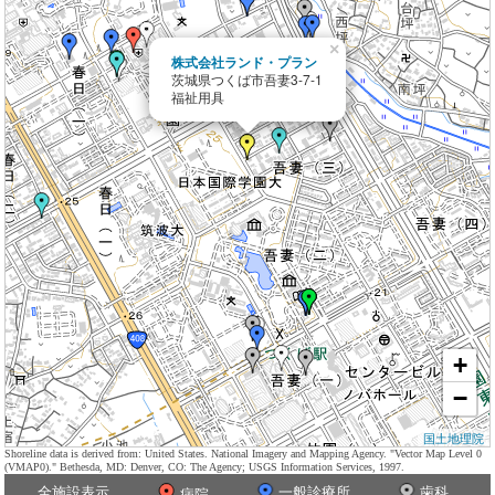
×
株式会社ランド・プラン
茨城県つくば市吾妻3-7-1
福祉用具
+
−
国土地理院
Shoreline data is derived from: United States. National Imagery and Mapping Agency. "Vector Map Level 0
(VMAP0)." Bethesda, MD: Denver, CO: The Agency; USGS Information Services, 1997.
全施設表示
一般診療所
歯科
病院