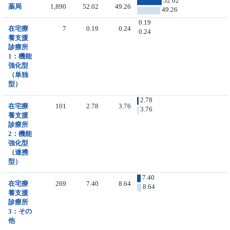
52.02
薬局
1,890
52.02
49.26
49.26
0.19
在宅療
7
0.19
0.24
0.24
養支援
診療所
1：機能
強化型
（単独
型）
2.78
在宅療
101
2.78
3.76
3.76
養支援
診療所
2：機能
強化型
（連携
型）
7.40
在宅療
269
7.40
8.64
8.64
養支援
診療所
3：その
他