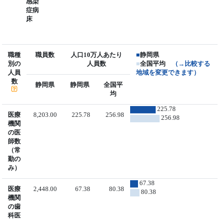
感染
症病
床
職種
職員数
人口10万人あたり
■
静岡県
別の
人員数
■
全国平均
（→比較する
人員
地域を変更できます）
数
静岡県
静岡県
全国平
均
225.78
医療
8,203.00
225.78
256.98
256.98
機関
の医
師数
（常
勤の
み）
67.38
医療
2,448.00
67.38
80.38
80.38
機関
の歯
科医