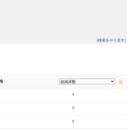
[検索をやり直す]
地
0
0
0