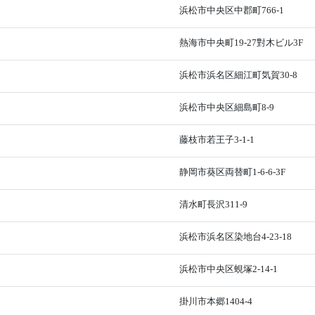
浜松市中央区中郡町766-1
熱海市中央町19-27對木ビル3F
浜松市浜名区細江町気賀30-8
浜松市中央区細島町8-9
藤枝市若王子3-1-1
ク
静岡市葵区両替町1-6-6-3F
清水町長沢311-9
浜松市浜名区染地台4-23-18
浜松市中央区蜆塚2-14-1
掛川市本郷1404-4