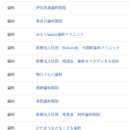
歯科
伊豆高原歯科医院
歯科
長谷川歯科医院
歯科
みもりfamily歯科クリニック
歯科
医療法人社団 Mahalo会 七間町歯科クリニック
歯科
医療法人社団 積成会 歯科オペラデンタル浜松
歯科
鴨江うちだ歯科
歯科
尾崎歯科医院
歯科
喜田歯科医院
歯科
医療法人社団 恭英会 村松歯科医院
歯科
ひだまりおとなこども歯科