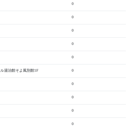
0
0
0
0
0
テル湯治館そよ風別館1F
0
0
0
0
0