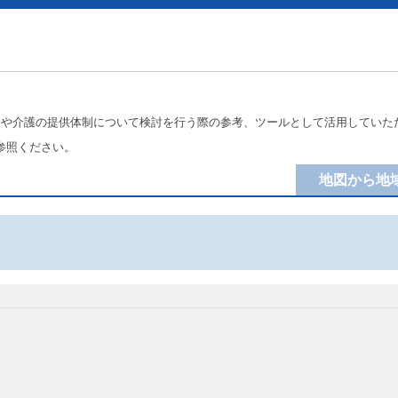
療や介護の提供体制について検討を行う際の参考、ツールとして活用していた
参照ください。
地図から地