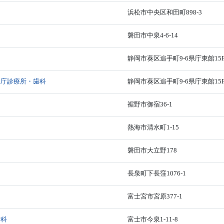
浜松市中央区和田町898-3
磐田市中泉4-6-14
静岡市葵区追手町9-6県庁東館15
県庁診療所・歯科
静岡市葵区追手町9-6県庁東館15
裾野市御宿36-1
熱海市清水町1-15
磐田市大立野178
長泉町下長窪1076-1
富士宮市宮原377-1
歯科
富士市今泉1-11-8