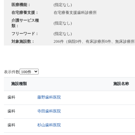
医療機能：
(指定なし)
在宅療養支援：
在宅療養支援歯科診療所
介護サービス種
(指定なし)
類：
フリーワード：
(指定なし)
対象施設数：
206件（病院0件、有床診療所0件、無床診療所
表示件数
施設種類
施設名称
歯科
藤野歯科医院
歯科
寺田歯科医院
歯科
杉山歯科医院