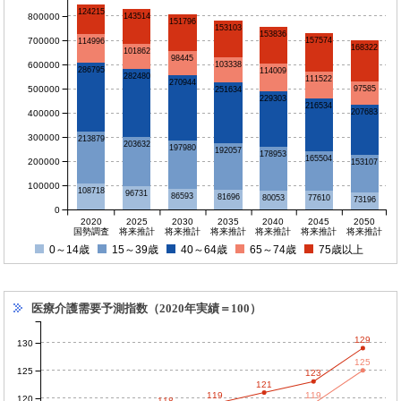
124215
800000
143514
151796
153103
153836
700000
157574
114996
168322
101862
98445
600000
103338
286795
114009
282480
111522
270944
500000
97585
251634
229303
216534
207683
400000
300000
213879
203632
197980
192057
178953
165504
200000
153107
100000
108718
96731
86593
81696
80053
77610
73196
0
2020
2025
2030
2035
2040
2045
2050
国勢調査
将来推計
将来推計
将来推計
将来推計
将来推計
将来推計
0～14歳
15～39歳
40～64歳
65～74歳
75歳以上
医療介護需要予測指数（2020年実績＝100）
129
130
125
125
123
121
119
119
120