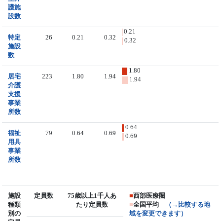
護施
設数
0.21
特定
26
0.21
0.32
0.32
施設
数
1.80
居宅
223
1.80
1.94
1.94
介護
支援
事業
所数
0.64
福祉
79
0.64
0.69
0.69
用具
事業
所数
施設
定員数
75歳以上1千人あ
■
西部医療圏
種類
たり定員数
■
全国平均
（→比較する地
別の
域を変更できます）