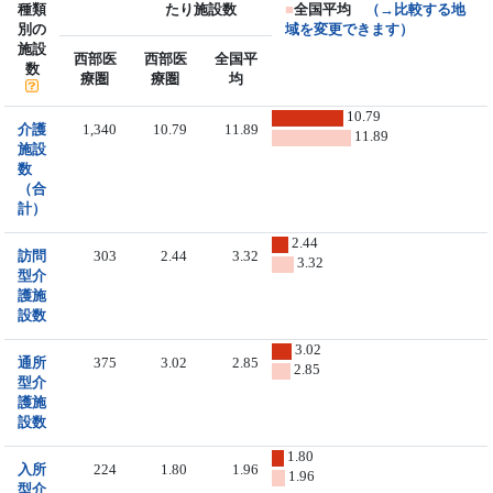
種類
たり施設数
■
全国平均
（→比較する地
別の
域を変更できます）
施設
西部医
西部医
全国平
数
療圏
療圏
均
10.79
介護
1,340
10.79
11.89
11.89
施設
数
（合
計）
2.44
訪問
303
2.44
3.32
3.32
型介
護施
設数
3.02
通所
375
3.02
2.85
2.85
型介
護施
設数
1.80
入所
224
1.80
1.96
1.96
型介