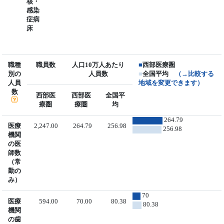
核・
感染
症病
床
職種
職員数
人口10万人あたり
■
西部医療圏
別の
人員数
■
全国平均
（→比較する
人員
地域を変更できます）
数
西部医
西部医
全国平
療圏
療圏
均
264.79
医療
2,247.00
264.79
256.98
256.98
機関
の医
師数
（常
勤の
み）
70
医療
594.00
70.00
80.38
80.38
機関
の歯