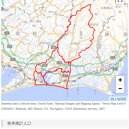
+
−
国土地理院
Shoreline data is derived from: United States. National Imagery and Mapping Agency. "Vector Map Level 0
(VMAP0)." Bethesda, MD: Denver, CO: The Agency; USGS Information Services, 1997.
将来推計人口