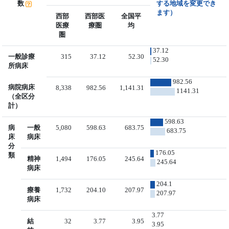
数
する地域を変更でき
ます）
西部
西部医
全国平
医療
療圏
均
圏
37.12
一般診療
315
37.12
52.30
52.30
所病床
982.56
病院病床
8,338
982.56
1,141.31
1141.31
（全区分
計）
598.63
病
一般
5,080
598.63
683.75
683.75
床
病床
分
176.05
類
精神
1,494
176.05
245.64
245.64
病床
204.1
療養
1,732
204.10
207.97
207.97
病床
3.77
結
32
3.77
3.95
3.95