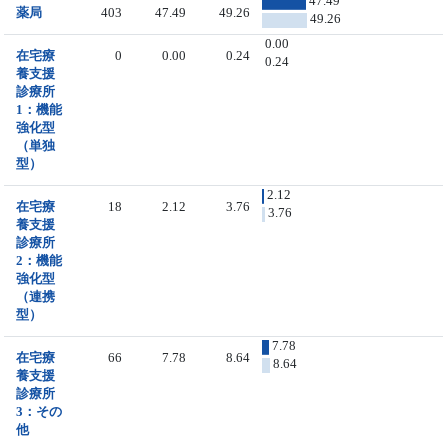
47.49
薬局
403
47.49
49.26
49.26
0.00
在宅療
0
0.00
0.24
0.24
養支援
診療所
1：機能
強化型
（単独
型）
2.12
在宅療
18
2.12
3.76
3.76
養支援
診療所
2：機能
強化型
（連携
型）
7.78
在宅療
66
7.78
8.64
8.64
養支援
診療所
3：その
他