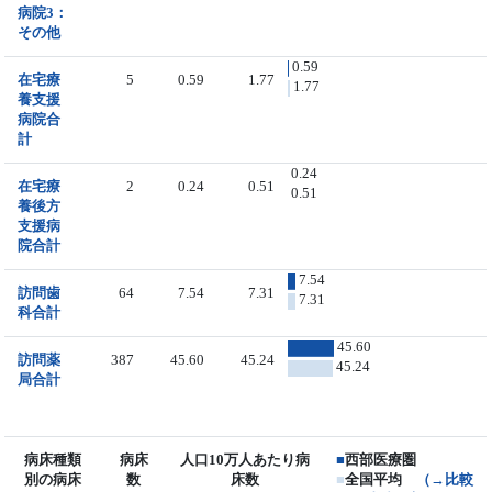
病院3：
その他
0.59
在宅療
5
0.59
1.77
1.77
養支援
病院合
計
0.24
在宅療
2
0.24
0.51
0.51
養後方
支援病
院合計
7.54
訪問歯
64
7.54
7.31
7.31
科合計
45.60
訪問薬
387
45.60
45.24
45.24
局合計
病床種類
病床
人口10万人あたり病
■
西部医療圏
別の病床
数
床数
■
全国平均
（→比較