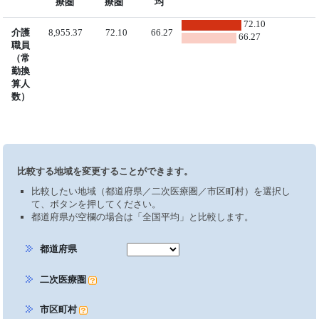
療圏
療圏
均
72.10
介護
8,955.37
72.10
66.27
66.27
職員
（常
勤換
算人
数）
比較する地域を変更することができます。
比較したい地域（都道府県／二次医療圏／市区町村）を選択し
て、ボタンを押してください。
都道府県が空欄の場合は「全国平均」と比較します。
都道府県
二次医療圏
市区町村