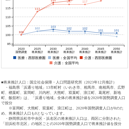
118
117
117
117
115
113
113
110
105
103
102
102
102
102
102
101
101
101
101
100
100
100
100
100
99
100
95
2020
2025
2030
2035
2040
2045
2050
国勢調査
将来推計
将来推計
将来推計
将来推計
将来推計
将来推計
医療：西部医療圏
医療：全国平均
介護：西部医療圏
介護：全国平均
■将来推計人口：国立社会保障・人口問題研究所（2023年12月推計）
・福島県「浜通り地域」13市町村（いわき市、相馬市、南相馬市、広野
町、楢葉町、富岡町、川内村、大熊町、双葉町、浪江町、葛尾村、新地
町、飯舘村）は、「浜通り地域」全体の将来推計値を2020年国勢調査人口
で按分
※富岡町、大熊町、双葉町、浪江町は、2020年国勢調査人口が0のた
め、将来推計人口も0となっています。
・静岡県浜松市中央区・浜名区の将来推計人口は、両区に分割された
「旧浜松市北区」の地区ごとの2020年国勢調査人口で将来推計値を按分