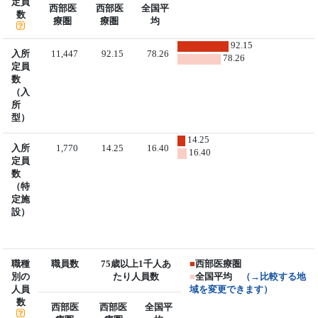
定員
西部医
西部医
全国平
数
療圏
療圏
均
92.15
入所
11,447
92.15
78.26
78.26
定員
数
（入
所
型）
14.25
入所
1,770
14.25
16.40
16.40
定員
数
（特
定施
設）
職種
職員数
75歳以上1千人あ
■
西部医療圏
別の
たり人員数
■
全国平均
（→比較する地
人員
域を変更できます）
数
西部医
西部医
全国平