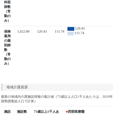
科医
師数
（常
勤の
み）
120.43
保険
1,022.00
120.43
111.74
111.74
薬局
の薬
剤師
数
（常
勤の
み）
地域介護資源
最新の地域内介護施設情報の集計値（75歳以上人口1千人あたりは、2020年
国勢調査総人口で計算）
施設
施設数
75歳以上1千人あ
■
西部医療圏