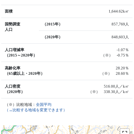
面積
1,644.62k㎡
国勢調査
（2015年）
857,769人
人口
（2020年）
848,603人
人口増減率
-1.07％
（2015～2020年）
（※） -0.75％
高齢化率
28.20％
（65歳以上・2020年）
（※） 28.60％
人口密度
516.00人／k㎡
（2020年）
（※） 338.30人／k㎡
（※）比較地域：
全国平均
（→比較する地域を変更できます）