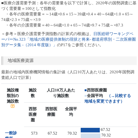
■医療介護需要予測：各年の需要量を以下で計算し、2020年の国勢調査に基
づく需要量＝100として指数化
・各年の医療需要量＝～14歳×0.6＋15～39歳×0.4＋40～64歳×1.0＋65～
74歳×2.3＋75歳～×3.9
・各年の介護需要量＝40～64歳×1.0＋65～74歳×9.7＋75歳～×87.3
＜参考＞医療介護需要予測指数の計算式の根拠は、
日医総研ワーキングペ
ーパーNo.323「地域の医療提供体制の現状と将来- 都道府県別・二次医療圏
別データ集 -（2014 年度版）」
のP17をご参照ください。
地域医療資源
最新の地域内医療機関情報の集計値（人口10万人あたりは、2020年国勢調
査総人口で計算）
施設種
施設
人口10万人あた
■
西部医療圏
類別の
数
り施設数
■
全国平均
（→比較する
施設数
地域を変更できます）
西部
西部医
全国平
医療
療圏
均
圏
67.52
一般診
573
67.52
70.32
70.32