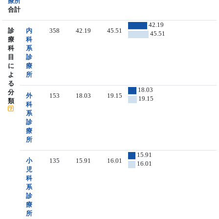
療所
合計
42.19
診
内
358
42.19
45.51
45.51
療
科
科
系
目
診
に
療
よ
所
る
18.03
分
外
153
18.03
19.15
19.15
類
科
系
診
療
所
15.91
小
135
15.91
16.01
16.01
児
科
系
診
療
所