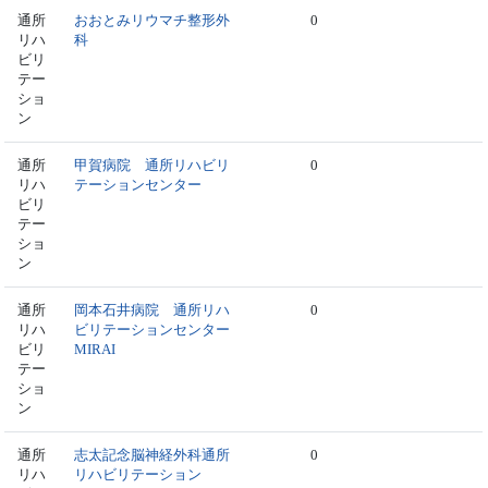
通所
おおとみリウマチ整形外
0
リハ
科
ビリ
テー
ショ
ン
通所
甲賀病院 通所リハビリ
0
リハ
テーションセンター
ビリ
テー
ショ
ン
通所
岡本石井病院 通所リハ
0
リハ
ビリテーションセンター
ビリ
MIRAI
テー
ショ
ン
通所
志太記念脳神経外科通所
0
リハ
リハビリテーション