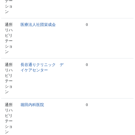
テー
ショ
ン
通所
医療法人社団栄成会
0
リハ
ビリ
テー
ショ
ン
通所
長谷通りクリニック デ
0
リハ
イケアセンター
ビリ
テー
ショ
ン
通所
堀田内科医院
0
リハ
ビリ
テー
ショ
ン