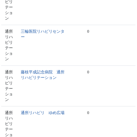
ビリ
テー
ショ
ン
通所
三輪医院リハビリセンタ
0
リハ
ー
ビリ
テー
ショ
ン
通所
藤枝平成記念病院 通所
0
リハ
リハビリテーション
ビリ
テー
ショ
ン
通所
通所リハビリ ゆめ広場
0
リハ
ビリ
テー
ショ