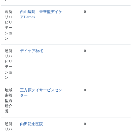
通所
西山病院 未来型デイケ
0
リハ
アHarnes
ビリ
テー
ショ
ン
通所
デイケア秋桜
0
リハ
ビリ
テー
ショ
ン
地域
三方原デイサービスセン
0
密着
ター
型通
所介
護
通所
内田記念医院
0
リハ