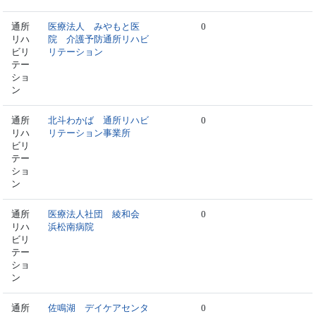
通所
医療法人 みやもと医
0
リハ
院 介護予防通所リハビ
ビリ
リテーション
テー
ショ
ン
通所
北斗わかば 通所リハビ
0
リハ
リテーション事業所
ビリ
テー
ショ
ン
通所
医療法人社団 綾和会
0
リハ
浜松南病院
ビリ
テー
ショ
ン
通所
佐鳴湖 デイケアセンタ
0