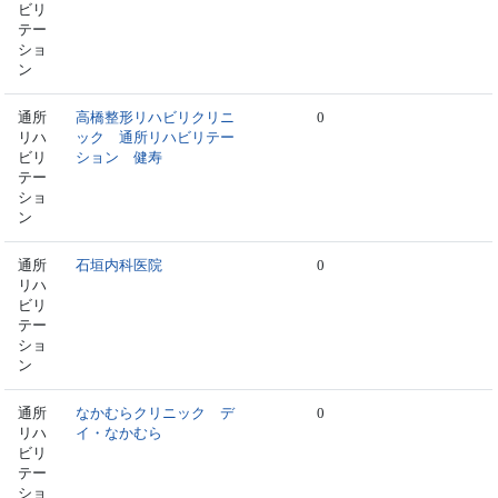
ビリ
テー
ショ
ン
通所
高橋整形リハビリクリニ
0
リハ
ック 通所リハビリテー
ビリ
ション 健寿
テー
ショ
ン
通所
石垣内科医院
0
リハ
ビリ
テー
ショ
ン
通所
なかむらクリニック デ
0
リハ
イ・なかむら
ビリ
テー
ショ