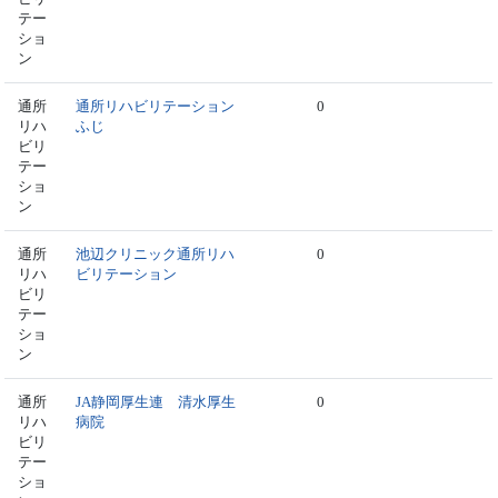
テー
ショ
ン
通所
通所リハビリテーション
0
リハ
ふじ
ビリ
テー
ショ
ン
通所
池辺クリニック通所リハ
0
リハ
ビリテーション
ビリ
テー
ショ
ン
通所
JA静岡厚生連 清水厚生
0
リハ
病院
ビリ
テー
ショ