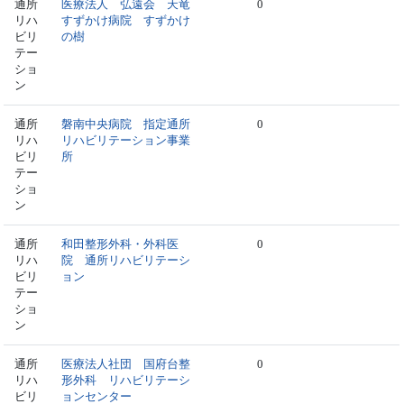
通所
医療法人 弘遠会 天竜
0
リハ
すずかけ病院 すずかけ
ビリ
の樹
テー
ショ
ン
通所
磐南中央病院 指定通所
0
リハ
リハビリテーション事業
ビリ
所
テー
ショ
ン
通所
和田整形外科・外科医
0
リハ
院 通所リハビリテーシ
ビリ
ョン
テー
ショ
ン
通所
医療法人社団 国府台整
0
リハ
形外科 リハビリテーシ
ビリ
ョンセンター