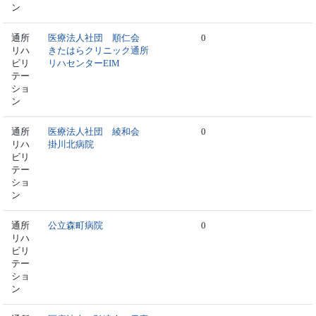
ン
通所
医療法人社団 順仁会
0
リハ
きたはらクリニック通所
ビリ
リハセンターEIM
テー
ショ
ン
通所
医療法人社団 綾和会
0
リハ
掛川北病院
ビリ
テー
ショ
ン
通所
公立森町病院
0
リハ
ビリ
テー
ショ
ン