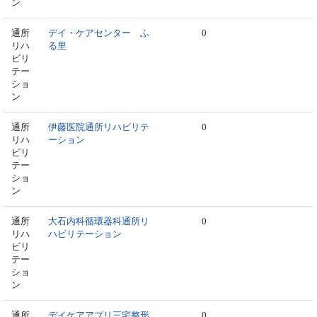
ン
通所
デイ・ケアセンター ふ
0
リハ
る里
ビリ
テー
ショ
ン
通所
伊藤医院通所リハビリテ
0
リハ
ーション
ビリ
テー
ショ
ン
通所
大石内科循環器科通所リ
0
リハ
ハビリテーション
ビリ
テー
ショ
ン
通所
デイケアアプリ三宅整形
0