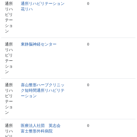
通所
通所リハビリテーション
0
リハ
花リハ
ビリ
テー
ショ
ン
通所
東静脳神経センター
0
リハ
ビリ
テー
ショ
ン
通所
喜山整形ハーブクリニッ
0
リハ
ク短時間通所リハビリテ
ビリ
ーション
テー
ショ
ン
通所
医療法人社団 英志会
0
リハ
富士整形外科病院
ビリ