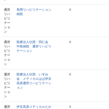
通所
長岡リハビリテーション
0
リハ
病院
ビリ
テー
ショ
ン
通所
医療法人社団 同仁会
0
リハ
中島病院 通所リハビリ
ビリ
テーション
テー
ショ
ン
通所
医療法人社団 いずみ
0
リハ
会 メディカルはば伊豆
ビリ
高原通所リハビリテーシ
テー
ョン
ショ
ン
通所
伊豆高原メディカルたか
0