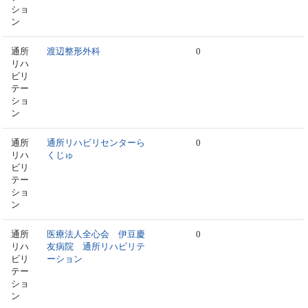
ショ
ン
通所
渡辺整形外科
0
リハ
ビリ
テー
ショ
ン
通所
通所リハビリセンターら
0
リハ
くじゅ
ビリ
テー
ショ
ン
通所
医療法人全心会 伊豆慶
0
リハ
友病院 通所リハビリテ
ビリ
ーション
テー
ショ
ン