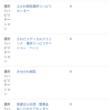
通所
えがわ医院通所リハビリ
0
リハ
センター
ビリ
テー
ショ
ン
通所
さわだメディカルクリニ
0
リハ
ック 通所リハビリテー
ビリ
ション べっく
テー
ショ
ン
通所
きせがわ病院
0
リハ
ビリ
テー
ショ
ン
通所
医療法人社団 愛康会
0
リハ
あしたかケアセンター