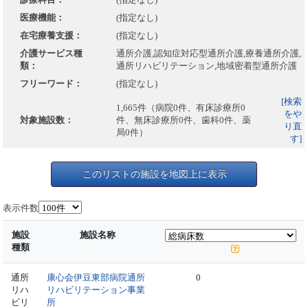
医療機能：
(指定なし)
在宅療養支援：
(指定なし)
介護サービス種
通所介護,認知症対応型通所介護,療養通所介護,
類：
通所リハビリテーション,地域密着型通所介護
フリーワード：
(指定なし)
[検索
1,665件（病院0件、有床診療所0
をや
対象施設数：
件、無床診療所0件、歯科0件、薬
り直
局0件）
す]
このリストの施設を地図上に表示
表示件数
施設
施設名称
種類
通所
康心会伊豆東部病院通所
0
リハ
リハビリテーション事業
ビリ
所