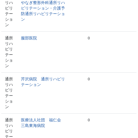
リハ
やなぎ整形外科通所リハ
ビリ
ビリテーション・介護予
テー
防通所リハビリテーショ
ショ
ン
ン
通所
服部医院
0
リハ
ビリ
テー
ショ
ン
通所
芹沢病院 通所リハビリ
0
リハ
テーション
ビリ
テー
ショ
ン
通所
医療法人社団 福仁会
0
リハ
三島東海病院
ビリ
テー