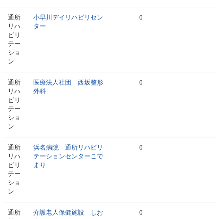
通所
小早川デイリハビリセン
0
リハ
ター
ビリ
テー
ショ
ン
通所
医療法人社団 西坂整形
0
リハ
外科
ビリ
テー
ショ
ン
通所
浜名病院 通所リハビリ
0
リハ
テーションセンターこで
ビリ
まり
テー
ショ
ン
通所
介護老人保健施設 しお
0