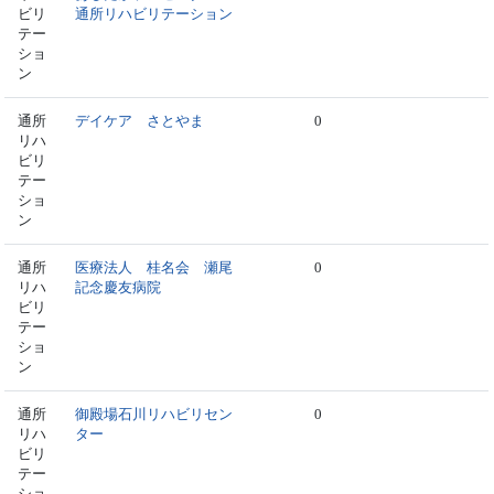
ビリ
通所リハビリテーション
テー
ショ
ン
通所
デイケア さとやま
0
リハ
ビリ
テー
ショ
ン
通所
医療法人 桂名会 瀬尾
0
リハ
記念慶友病院
ビリ
テー
ショ
ン
通所
御殿場石川リハビリセン
0
リハ
ター
ビリ
テー
ショ