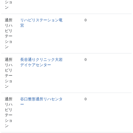
ショ
ン
通所
リハビリステーション竜
0
リハ
宮
ビリ
テー
ショ
ン
通所
長谷通りクリニック大岩
0
リハ
デイケアセンター
ビリ
テー
ショ
ン
通所
谷口整形通所リハセンタ
0
リハ
ー
ビリ
テー
ショ
ン