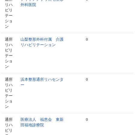
リハ
外科医院
ビリ
テー
ショ
ン
通所
山梨整形外科付属 介護
0
リハ
リハビリテーション
ビリ
テー
ショ
ン
通所
浜本整形通所リハセンタ
0
リハ
ー
ビリ
テー
ショ
ン
通所
医療法人 福恵会 東新
0
リハ
田福地診療院
ビリ