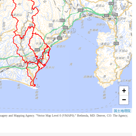
+
−
国土地理院
al Imagery and Mapping Agency. "Vector Map Level 0 (VMAP0)." Bethesda, MD: Denver, CO: The Agency;