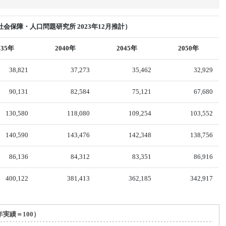
会保障・人口問題研究所 2023年12月推計）
035年
2040年
2045年
2050年
38,821
37,273
35,462
32,929
90,131
82,584
75,121
67,680
130,580
118,080
109,254
103,552
140,590
143,476
142,348
138,756
86,136
84,312
83,351
86,916
400,122
381,413
362,185
342,917
年実績＝100）