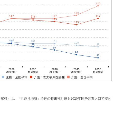
125
119
117
117
117
117
117
116
115
113
102
101
101
101
100
99
99
97
94
92
2030
2035
2040
2045
2050
将来推計
将来推計
将来推計
将来推計
将来推計
医療：全国平均
介護：志太榛原医療圏
介護：全国平均
村）は、「浜通り地域」全体の将来推計値を2020年国勢調査人口で按分