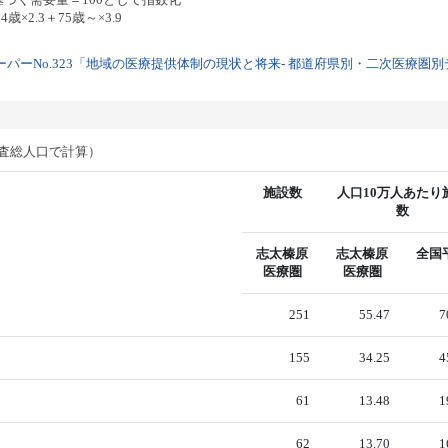
歳×2.3＋75歳～×3.9
パーNo.323「地域の医療提供体制の現状と将来- 都道府県別・二次医療圏別デー
調査総人口で計算）
施設数
人口10万人あたり
数
志太榛原
志太榛原
全国
医療圏
医療圏
251
55.47
7
155
34.25
4
61
13.48
1
62
13.70
1