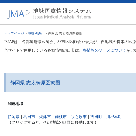
トップページ
>
地域別統計
> 静岡県 志太榛原医療圏
JMAPは、各都道府県医師会、郡市区医師会や会員が、自地域の将来の医
当サイトで使用している各種情報の出典は、
各情報のソースについて
をご
静岡県 志太榛原医療圏
関連地域
静岡県
｜
島田市
｜
焼津市
｜
藤枝市
｜
牧之原市
｜
吉田町
｜
川根本町
（クリックすると、その地域の画面に移動します）