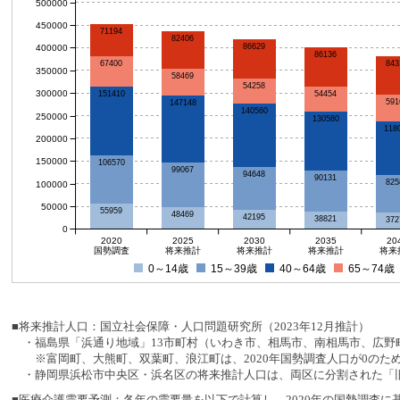
500000
450000
71194
82406
86629
400000
86136
843
67400
350000
58469
54258
300000
54454
151410
591
147148
140560
250000
130580
118
200000
150000
106570
99067
94648
90131
825
100000
50000
55959
48469
42195
38821
372
0
2020
2025
2030
2035
20
国勢調査
将来推計
将来推計
将来推計
将来
0～14歳
15～39歳
40～64歳
65～74歳
■将来推計人口：国立社会保障・人口問題研究所（2023年12月推計）
・福島県「浜通り地域」13市町村（いわき市、相馬市、南相馬市、広野町
※富岡町、大熊町、双葉町、浪江町は、2020年国勢調査人口が0のた
・静岡県浜松市中央区・浜名区の将来推計人口は、両区に分割された「旧
■医療介護需要予測：各年の需要量を以下で計算し、2020年の国勢調査に