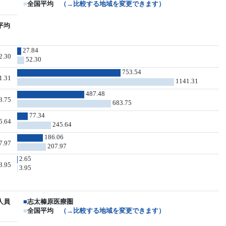
■
全国平均
（→比較する地域を変更できます）
平均
27.84
2.30
52.30
753.54
1.31
1141.31
487.48
3.75
683.75
77.34
5.64
245.64
186.06
7.97
207.97
2.65
3.95
3.95
人員
■
志太榛原医療圏
■
全国平均
（→比較する地域を変更できます）