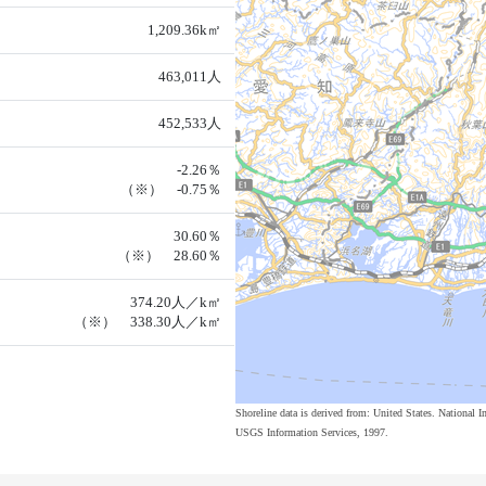
1,209.36k㎡
463,011人
452,533人
-2.26％
（※） -0.75％
30.60％
（※） 28.60％
374.20人／k㎡
（※） 338.30人／k㎡
Shoreline data is derived from: United States. Nation
USGS Information Services, 1997.