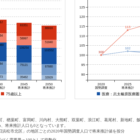
125
120
12
83351
115
113
113
86916
64
110
58997
51840
080
105
109254
102
102
103552
100
100
100
100
100
84
95
75121
67680
90
73
35462
32929
40
2045
2050
2020
2025
推計
将来推計
将来推計
国勢調査
将来推計
75歳以上
医療：志太榛原医療圏
、楢葉町、富岡町、川内村、大熊町、双葉町、浪江町、葛尾村、新地町、飯舘
め、将来推計人口も0となっています。
浜松市北区」の地区ごとの2020年国勢調査人口で将来推計値を按分
基づく需要量＝100として指数化