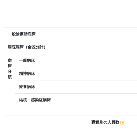
一般診療所病床
病院病床（全区分計）
病
一般病床
床
分
精神病床
類
療養病床
結核・感染症病床
職種別の人員数