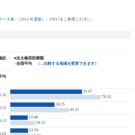
タ集 -（2014 年度版）」
のP17をご参照ください。
施設
■
志太榛原医療圏
■
全国平均
（→比較する地域を変更できます）
平均
55.47
0.32
70.32
34.25
5.51
45.51
13.48
9.15
19.15
13.70
6.01