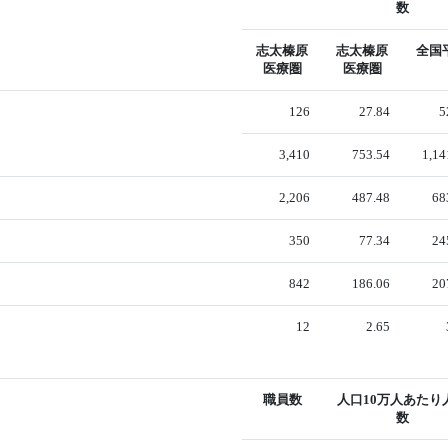
数
志太榛原
志太榛原
全国
医療圏
医療圏
126
27.84
5
3,410
753.54
1,14
2,206
487.48
68
350
77.34
24
842
186.06
20
12
2.65
職員数
人口10万人あたり
数