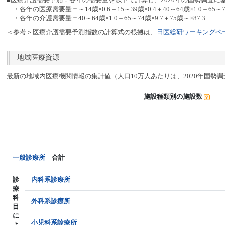
・各年の医療需要量＝～14歳×0.6＋15～39歳×0.4＋40～64歳×1.0＋65～74
・各年の介護需要量＝40～64歳×1.0＋65～74歳×9.7＋75歳～×87.3
＜参考＞医療介護需要予測指数の計算式の根拠は、
日医総研ワーキングペー
地域医療資源
最新の地域内医療機関情報の集計値（人口10万人あたりは、2020年国勢
施設種類別の施設数
一般診療所
合計
診
内科系診療所
療
科
外科系診療所
目
に
小児科系診療所
よ