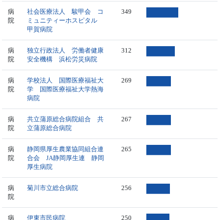
病
社会医療法人 駿甲会 コ
349
院
ミュニティーホスピタル
甲賀病院
病
独立行政法人 労働者健康
312
院
安全機構 浜松労災病院
病
学校法人 国際医療福祉大
269
院
学 国際医療福祉大学熱海
病院
病
共立蒲原総合病院組合 共
267
院
立蒲原総合病院
病
静岡県厚生農業協同組合連
265
院
合会 JA静岡厚生連 静岡
厚生病院
病
菊川市立総合病院
256
院
病
伊東市民病院
250