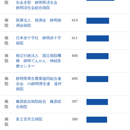
院
生会支部 静岡県済生会
静岡済生会総合病院
病
医療法人 徳洲会 静岡徳
419
院
洲会病院
病
日本赤十字社 静岡赤十字
411
院
病院
病
独立行政法人 国立病院機
406
院
構 静岡てんかん・神経医
療センター
病
静岡県厚生農業協同組合連
400
院
合会 JA静岡厚生連 遠州
病院
病
榛原総合病院組合 榛原総
397
院
合病院
病
富士宮市立病院
380
院