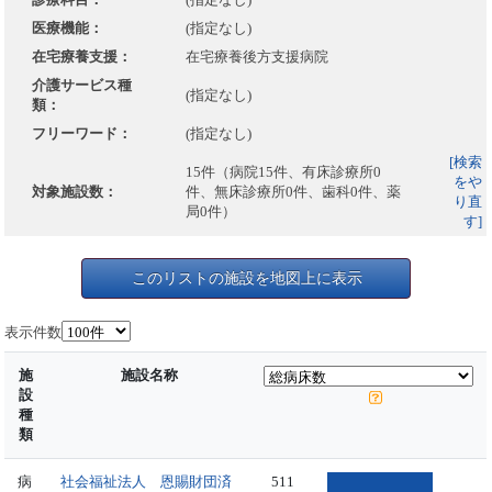
医療機能：
(指定なし)
在宅療養支援：
在宅療養後方支援病院
介護サービス種
(指定なし)
類：
フリーワード：
(指定なし)
[検索
15件（病院15件、有床診療所0
をや
対象施設数：
件、無床診療所0件、歯科0件、薬
り直
局0件）
す]
このリストの施設を地図上に表示
表示件数
施
施設名称
設
種
類
病
社会福祉法人 恩賜財団済
511