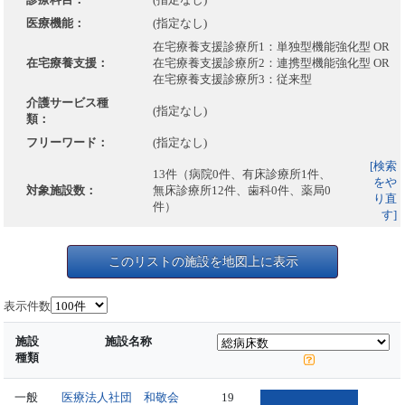
医療機能：
(指定なし)
在宅療養支援診療所1：単独型機能強化型 OR
在宅療養支援：
在宅療養支援診療所2：連携型機能強化型 OR
在宅療養支援診療所3：従来型
介護サービス種
(指定なし)
類：
フリーワード：
(指定なし)
[検索
13件（病院0件、有床診療所1件、
をや
対象施設数：
無床診療所12件、歯科0件、薬局0
り直
件）
す]
このリストの施設を地図上に表示
表示件数
施設
施設名称
種類
一般
医療法人社団 和敬会
19