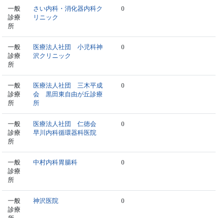
一般
さい内科・消化器内科ク
0
診療
リニック
所
一般
医療法人社団 小児科神
0
診療
沢クリニック
所
一般
医療法人社団 三木平成
0
診療
会 黒田東自由が丘診療
所
所
一般
医療法人社団 仁徳会
0
診療
早川内科循環器科医院
所
一般
中村内科胃腸科
0
診療
所
一般
神沢医院
0
診療