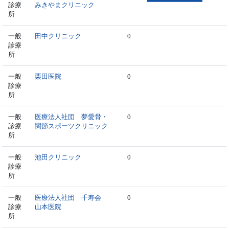
診療
みきやまクリニック
所
一般
田中クリニック
0
診療
所
一般
栗田医院
0
診療
所
一般
医療法人社団 夢愛骨・
0
診療
関節スポーツクリニック
所
一般
池田クリニック
0
診療
所
一般
医療法人社団 千寿会
0
診療
山本医院
所