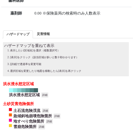
歯科医師
薬剤師
0.00 ※保険薬局の検索時のみ人数表示
災害情報
ハザードマップ
ハザードマップを重ねて表示
表示したい[区域名]を選択（複数選択可）
[表示]をクリック（該当区域が多いと数十秒かかります）
[詳細]で透過率を変更可能
選択区域を変更したり地図を移動したら[表示]を再クリック
洪水浸水想定区域
洪水浸水想定区域
詳細
土砂災害危険個所
土石流危険渓流
詳細
急傾斜地崩壊危険箇所
詳細
地すべり危険箇所
詳細
雪崩危険箇所
詳細