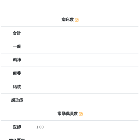
病床数
合計
一般
精神
療養
結核
感染症
常勤職員数
医師
1.00