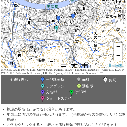
+
−
国土地理院
Shoreline data is derived from: United States. National Imagery and Mapping Agency. "Vector Map Level 0
(VMAP0)." Bethesda, MD: Denver, CO: The Agency; USGS Information Services, 1997.
全施設表示
一般診療所
歯科
薬局
ケアプラン
通所型
入所型
訪問型
ショートステイ
施設の場所は正確でない場合があります。
地図上に周辺の施設が表示されます。（当施設からの距離が近い順に30
施設）
凡例をクリックすると、表示を施設種類で絞り込むことができます。