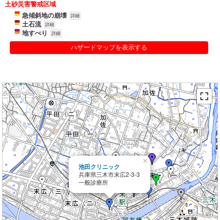
土砂災害警戒区域
急傾斜地の崩壊
詳細
土石流
詳細
地すべり
詳細
ハザードマップを表示する
×
池田クリニック
兵庫県三木市末広2-3-3
一般診療所