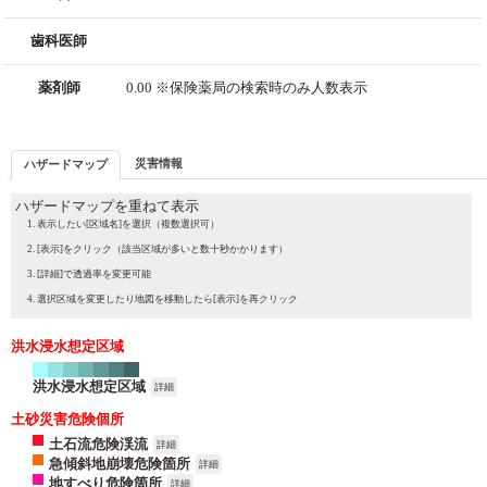
歯科医師
薬剤師
0.00 ※保険薬局の検索時のみ人数表示
災害情報
ハザードマップ
ハザードマップを重ねて表示
表示したい[区域名]を選択（複数選択可）
[表示]をクリック（該当区域が多いと数十秒かかります）
[詳細]で透過率を変更可能
選択区域を変更したり地図を移動したら[表示]を再クリック
洪水浸水想定区域
洪水浸水想定区域
詳細
土砂災害危険個所
土石流危険渓流
詳細
急傾斜地崩壊危険箇所
詳細
地すべり危険箇所
詳細