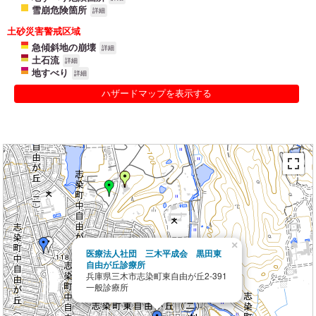
雪崩危険箇所
詳細
土砂災害警戒区域
急傾斜地の崩壊
詳細
土石流
詳細
地すべり
詳細
ハザードマップを表示する
×
医療法人社団 三木平成会 黒田東
自由が丘診療所
兵庫県三木市志染町東自由が丘2-391
一般診療所