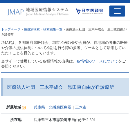
トップページ
>
施設別検索
>
検索結果一覧
> 医療法人社団 三木平成会 黒田東自由が
丘診療所
JMAPは、各都道府県医師会、郡市区医師会や会員が、自地域の将来の医療
や介護の提供体制について検討を行う際の参考、ツールとして活用してい
ただくことを目的としています。
当サイトで使用している各種情報の出典は、
各情報のソースについて
をご
参照ください。
医療法人社団 三木平成会 黒田東自由が丘診療所
所属地域
兵庫県
｜
北播磨医療圏
｜
三木市
所在地
兵庫県三木市志染町東自由が丘2-391