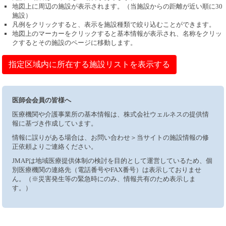
地図上に周辺の施設が表示されます。（当施設からの距離が近い順に30
施設）
凡例をクリックすると、表示を施設種類で絞り込むことができます。
地図上のマーカーをクリックすると基本情報が表示され、名称をクリッ
クするとその施設のページに移動します。
指定区域内に所在する施設リストを表示する
医師会会員の皆様へ
医療機関や介護事業所の基本情報は、株式会社ウェルネスの提供情
報に基づき作成しています。
情報に誤りがある場合は、お問い合わせ＞当サイトの施設情報の修
正依頼よりご連絡ください。
JMAPは地域医療提供体制の検討を目的として運営しているため、個
別医療機関の連絡先（電話番号やFAX番号）は表示しておりませ
ん。（※災害発生等の緊急時にのみ、情報共有のため表示しま
す。）