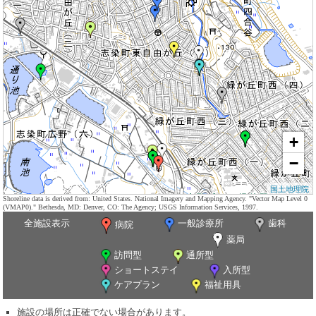
+
−
国土地理院
Shoreline data is derived from: United States. National Imagery and Mapping Agency. "Vector Map Level 0
(VMAP0)." Bethesda, MD: Denver, CO: The Agency; USGS Information Services, 1997.
全施設表示
一般診療所
歯科
病院
薬局
訪問型
通所型
ショートステイ
入所型
ケアプラン
福祉用具
施設の場所は正確でない場合があります。