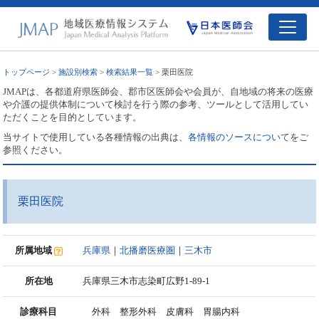
トップページ
>
施設別検索
>
検索結果一覧
> 栗田医院
JMAPは、各都道府県医師会、郡市区医師会や会員が、自地域の将来の医療
や介護の提供体制について検討を行う際の参考、ツールとして活用してい
ただくことを目的としています。
当サイトで使用している各種情報の出典は、
各情報のソースについて
をご
参照ください。
栗田医院
所属地域
兵庫県
｜
北播磨医療圏
｜
三木市
所在地
兵庫県三木市志染町広野1-89-1
診療科目
外科 整形外科 皮膚科 胃腸内科