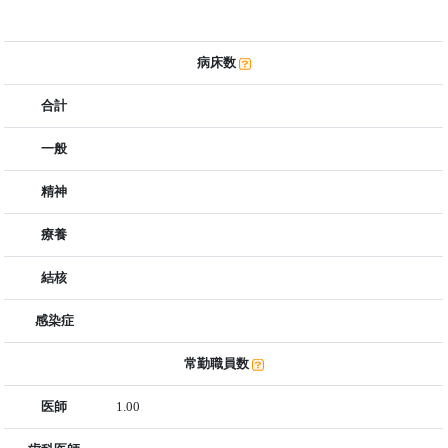
病床数
合計
一般
精神
療養
結核
感染症
常勤職員数
医師
1.00