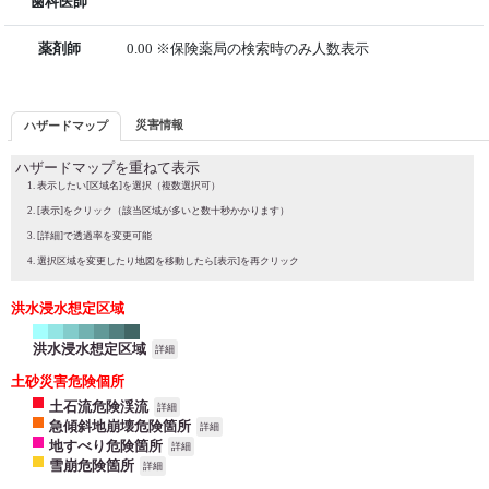
歯科医師
薬剤師
0.00 ※保険薬局の検索時のみ人数表示
災害情報
ハザードマップ
ハザードマップを重ねて表示
表示したい[区域名]を選択（複数選択可）
[表示]をクリック（該当区域が多いと数十秒かかります）
[詳細]で透過率を変更可能
選択区域を変更したり地図を移動したら[表示]を再クリック
洪水浸水想定区域
洪水浸水想定区域
詳細
土砂災害危険個所
土石流危険渓流
詳細
急傾斜地崩壊危険箇所
詳細
地すべり危険箇所
詳細
雪崩危険箇所
詳細