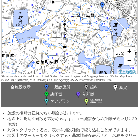
+
−
国土地理院
Shoreline data is derived from: United States. National Imagery and Mapping Agency. "Vector Map Level 0
(VMAP0)." Bethesda, MD: Denver, CO: The Agency; USGS Information Services, 1997.
全施設表示
一般診療所
歯科
薬局
訪問型
入所型
ケアプラン
通所型
施設の場所は正確でない場合があります。
地図上に周辺の施設が表示されます。（当施設からの距離が近い順に30
施設）
凡例をクリックすると、表示を施設種類で絞り込むことができます。
地図上のマーカーをクリックすると基本情報が表示され、名称をクリッ