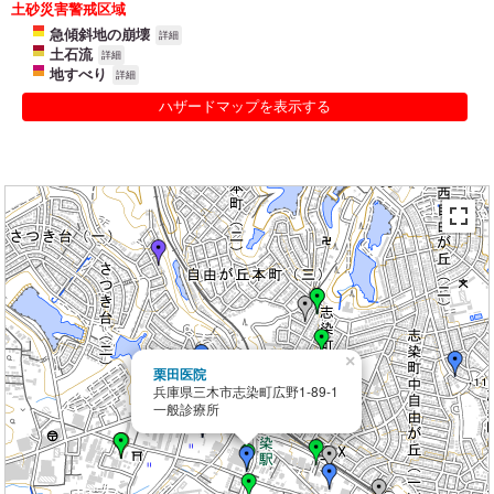
土砂災害警戒区域
急傾斜地の崩壊
詳細
土石流
詳細
地すべり
詳細
ハザードマップを表示する
×
栗田医院
兵庫県三木市志染町広野1-89-1
一般診療所