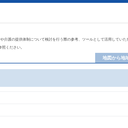
療や介護の提供体制について検討を行う際の参考、ツールとして活用していた
参照ください。
地図から地