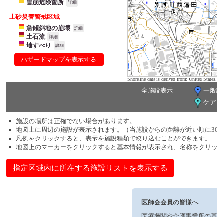
雪崩危険箇所
詳細
土砂災害警戒区域
急傾斜地の崩壊
詳細
土石流
詳細
地すべり
詳細
ハザードマップを表示する
Shoreline data is derived from: United Sta
全施設表示
一般
ケア
施設の場所は正確でない場合があります。
地図上に周辺の施設が表示されます。（当施設からの距離が近い順に3
凡例をクリックすると、表示を施設種類で絞り込むことができます。
地図上のマーカーをクリックすると基本情報が表示され、名称をクリ
指定区域内に所在する施設リストを表示する
医師会会員の皆様へ
医療機関や介護事業所の基