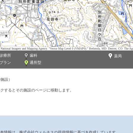
tes. National Imagery and Mapping Agency. "Vector Map Level 0 (VMAP0)." Bethesda, MD: Denver, CO: The Ag
診療所
歯科
薬局
プラン
通所型
0施設）
ックするとその施設のページに移動します。
本情報は、株式会社ウェルネスの提供情報に基づき作成しています。