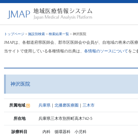
トップページ
>
施設別検索
>
検索結果一覧
> 神沢医院
JMAPは、各都道府県医師会、郡市区医師会や会員が、自地域の将来の医
当サイトで使用している各種情報の出典は、
各情報のソースについて
をご
神沢医院
所属地域
兵庫県
｜
北播磨医療圏
｜
三木市
所在地
兵庫県三木市別所町高木742-5
診療科目
内科 循環器科 小児科