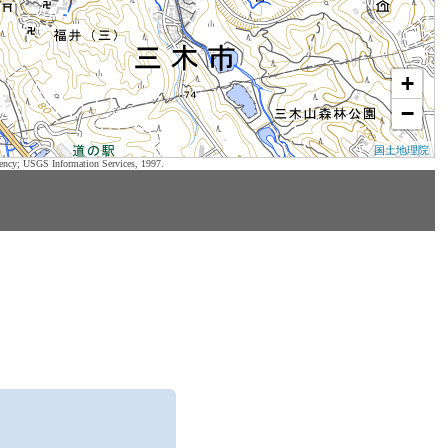
+
−
国土地理院
ency; USGS Information Services, 1997.