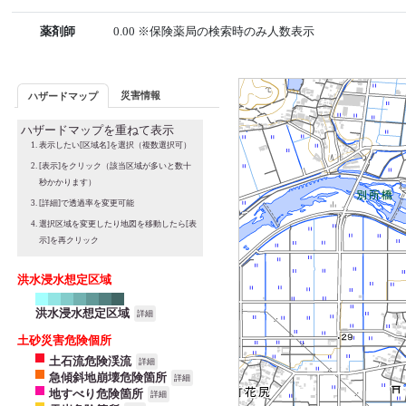
薬剤師
0.00 ※保険薬局の検索時のみ人数表示
災害情報
ハザードマップ
ハザードマップを重ねて表示
表示したい[区域名]を選択（複数選択可）
[表示]をクリック（該当区域が多いと数十
秒かかります）
[詳細]で透過率を変更可能
選択区域を変更したり地図を移動したら[表
示]を再クリック
洪水浸水想定区域
洪水浸水想定区域
詳細
土砂災害危険個所
土石流危険渓流
詳細
急傾斜地崩壊危険箇所
詳細
地すべり危険箇所
詳細