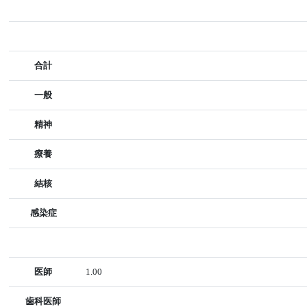
合計
一般
精神
療養
結核
感染症
医師
1.00
歯科医師