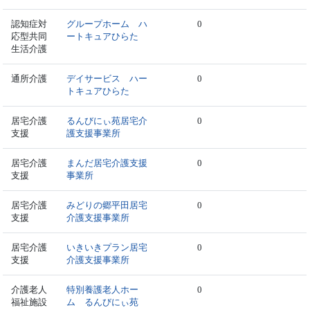
認知症対
グループホーム ハ
0
応型共同
ートキュアひらた
生活介護
通所介護
デイサービス ハー
0
トキュアひらた
居宅介護
るんびにぃ苑居宅介
0
支援
護支援事業所
居宅介護
まんだ居宅介護支援
0
支援
事業所
居宅介護
みどりの郷平田居宅
0
支援
介護支援事業所
居宅介護
いきいきプラン居宅
0
支援
介護支援事業所
介護老人
特別養護老人ホー
0
福祉施設
ム るんびにぃ苑