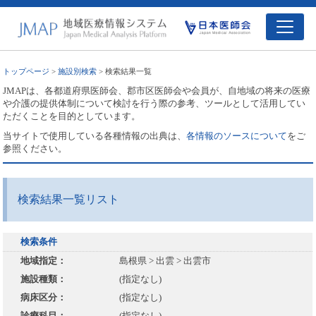
トップページ
>
施設別検索
> 検索結果一覧
JMAPは、各都道府県医師会、郡市区医師会や会員が、自地域の将来の医療
や介護の提供体制について検討を行う際の参考、ツールとして活用してい
ただくことを目的としています。
当サイトで使用している各種情報の出典は、
各情報のソースについて
をご
参照ください。
検索結果一覧リスト
検索条件
地域指定：
島根県 > 出雲 > 出雲市
施設種類：
(指定なし)
病床区分：
(指定なし)
診療科目：
(指定なし)