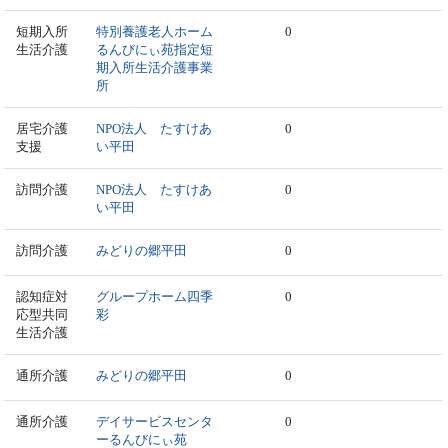
短期入所
特別養護老人ホーム
0
生活介護
るんびにぃ苑指定短
期入所生活介護事業
所
居宅介護
NPO法人 たすけあ
0
支援
い平田
訪問介護
NPO法人 たすけあ
0
い平田
訪問介護
みどりの郷平田
0
認知症対
グループホーム四季
0
応型共同
彩
生活介護
通所介護
みどりの郷平田
0
通所介護
デイサービスセンタ
0
ーるんびにぃ苑