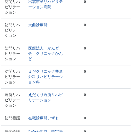
訪問リハ
出雲市民リハビリテ
0
ビリテー
ーション病院
ション
訪問リハ
大曲診療所
0
ビリテー
ション
訪問リハ
医療法人 かんど
0
ビリテー
会 クリニックかん
ション
ど
訪問リハ
えだクリニック整形
0
ビリテー
外科リハビリテーシ
ション
ョン科
通所リハ
えだくり通所リハビ
0
ビリテー
リテーション
ション
訪問看護
在宅診療所いずも
0
居宅介護
ひかわ生協 指定居
0