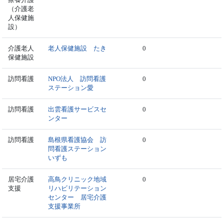
（介護老
人保健施
設）
介護老人
老人保健施設 たき
0
保健施設
訪問看護
NPO法人 訪問看護
0
ステーション愛
訪問看護
出雲看護サービスセ
0
ンター
訪問看護
島根県看護協会 訪
0
問看護ステーション
いずも
居宅介護
高鳥クリニック地域
0
支援
リハビリテーション
センター 居宅介護
支援事業所