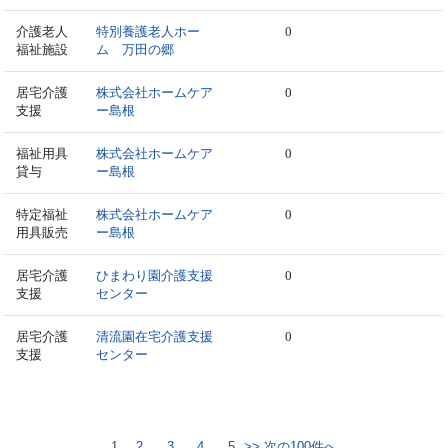
介護老人
特別養護老人ホー
0
福祉施設
ム 万田の郷
居宅介護
株式会社ホームケア
0
支援
ー島根
福祉用具
株式会社ホームケア
0
貸与
ー島根
特定福祉
株式会社ホームケア
0
用具販売
ー島根
居宅介護
ひまわり園介護支援
0
支援
センター
居宅介護
清流園在宅介護支援
0
支援
センター
1
2
3
4
5
>> 次の100件へ