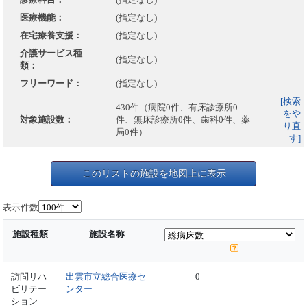
医療機能：
(指定なし)
在宅療養支援：
(指定なし)
介護サービス種
(指定なし)
類：
フリーワード：
(指定なし)
[検索
430件（病院0件、有床診療所0
をや
対象施設数：
件、無床診療所0件、歯科0件、薬
り直
局0件）
す]
このリストの施設を地図上に表示
表示件数
施設種類
施設名称
訪問リハ
出雲市立総合医療セ
0
ビリテー
ンター
ション