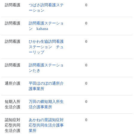
訪問看護
つばさ訪問看護ステ
0
ーション
訪問看護
訪問看護ステーショ
0
ン kahana
訪問看護
ひかわ生協訪問看護
0
ステーション チュ
ーリップ
訪問看護
訪問看護ステーショ
0
ンたき
通所介護
平田ほのぼの通所介
0
護事業所
短期入所
万田の郷短期入所生
0
生活介護
活介護事業所
認知症対
あかねの里認知症対
0
応型共同
応型共同生活介護事
生活介護
業所