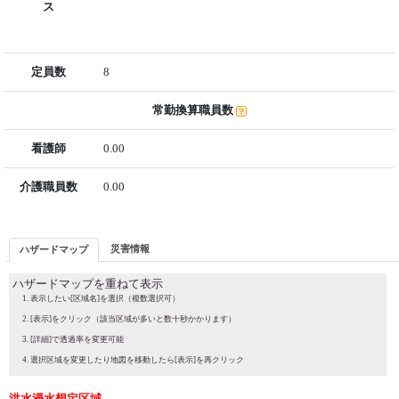
ス
定員数
8
常勤換算職員数
看護師
0.00
介護職員数
0.00
災害情報
ハザードマップ
ハザードマップを重ねて表示
表示したい[区域名]を選択（複数選択可）
[表示]をクリック（該当区域が多いと数十秒かかります）
[詳細]で透過率を変更可能
選択区域を変更したり地図を移動したら[表示]を再クリック
洪水浸水想定区域