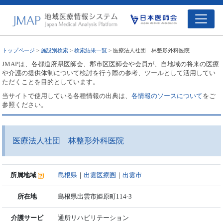
トップページ
>
施設別検索
>
検索結果一覧
> 医療法人社団 林整形外科医院
JMAPは、各都道府県医師会、郡市区医師会や会員が、自地域の将来の医療
や介護の提供体制について検討を行う際の参考、ツールとして活用してい
ただくことを目的としています。
当サイトで使用している各種情報の出典は、
各情報のソースについて
をご
参照ください。
医療法人社団 林整形外科医院
所属地域
島根県
｜
出雲医療圏
｜
出雲市
所在地
島根県出雲市姫原町114-3
介護サービ
通所リハビリテーション