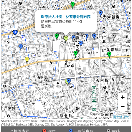
×
医療法人社団 林整形外科医院
島根県出雲市姫原町114-3
通所型
+
−
国土地理院
Shoreline data is derived from: United States. National Imagery and Mapping Agency. "Vector Map Level 0
(VMAP0)." Bethesda, MD: Denver, CO: The Agency; USGS Information Services, 1997.
全施設表示
一般診療所
歯科
病院