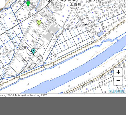
+
−
国土地理院
ency; USGS Information Services, 1997.