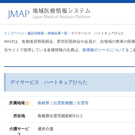
トップページ
>
施設別検索
>
検索結果一覧
> デイサービス ハートキュアひらた
JMAPは、各都道府県医師会、郡市区医師会や会員が、自地域の将来の医
当サイトで使用している各種情報の出典は、
各情報のソースについて
をご
デイサービス ハートキュアひらた
所属地域
島根県
｜
出雲医療圏
｜
出雲市
所在地
島根県出雲市国富町832-2
介護サービ
通所介護
ス