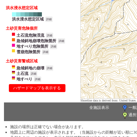
洪水浸水想定区域
洪水浸水想定区域
詳細
土砂災害危険個所
土石流危険渓流
詳細
急傾斜地崩壊危険箇所
詳細
地すべり危険箇所
詳細
雪崩危険箇所
詳細
土砂災害警戒区域
急傾斜地の崩壊
詳細
土石流
詳細
地すべり
詳細
ハザードマップを表示する
Shoreline data is derived from: United Sta
全施設表示
一般
通所
施設の場所は正確でない場合があります。
地図上に周辺の施設が表示されます。（当施設からの距離が近い順に3