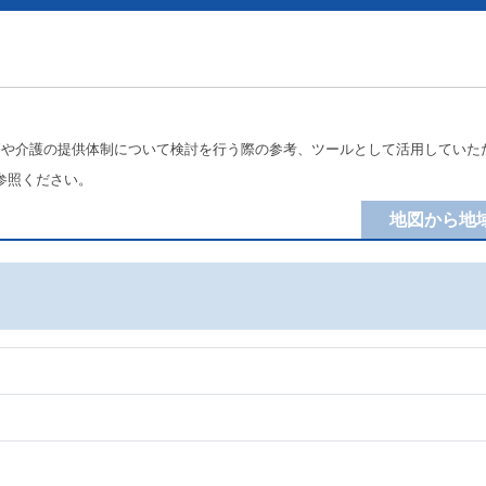
療や介護の提供体制について検討を行う際の参考、ツールとして活用していた
参照ください。
地図から地