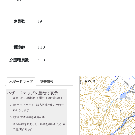
定員数
19
看護師
1.10
介護職員数
4.00
災害情報
ハザードマップ
ハザードマップを重ねて表示
表示したい[区域名]を選択（複数選択可）
[表示]をクリック（該当区域が多いと数十
秒かかります）
[詳細]で透過率を変更可能
選択区域を変更したり地図を移動したら[表
示]を再クリック