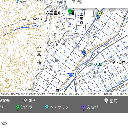
通所型
tes. National Imagery and Mapping Agency. "Vector Map Level 0 (VMAP0)." Bethesda, MD: Denver, CO: The Ag
診療所
歯科
薬局
型
訪問型
ケアプラン
入所型
0施設）