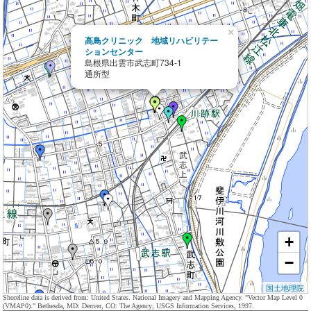
×
高鳥クリニック 地域リハビリテー
ションセンター
島根県出雲市武志町734-1
通所型
+
−
国土地理院
Shoreline data is derived from: United States. National Imagery and Mapping Agency. "Vector Map Level 0
(VMAP0)." Bethesda, MD: Denver, CO: The Agency; USGS Information Services, 1997.