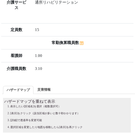
介護サービ
通所リハビリテーション
ス
定員数
15
常勤換算職員数
看護師
1.00
介護職員数
3.10
災害情報
ハザードマップ
ハザードマップを重ねて表示
表示したい[区域名]を選択（複数選択可）
[表示]をクリック（該当区域が多いと数十秒かかります）
[詳細]で透過率を変更可能
選択区域を変更したり地図を移動したら[表示]を再クリック