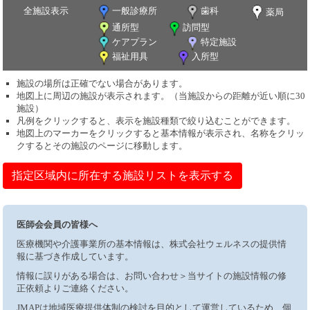
全施設表示
一般診療所
歯科
薬局
通所型
訪問型
ケアプラン
特定施設
福祉用具
入所型
施設の場所は正確でない場合があります。
地図上に周辺の施設が表示されます。（当施設からの距離が近い順に30
施設）
凡例をクリックすると、表示を施設種類で絞り込むことができます。
地図上のマーカーをクリックすると基本情報が表示され、名称をクリッ
クするとその施設のページに移動します。
指定区域内に所在する施設リストを表示する
医師会会員の皆様へ
医療機関や介護事業所の基本情報は、株式会社ウェルネスの提供情
報に基づき作成しています。
情報に誤りがある場合は、お問い合わせ＞当サイトの施設情報の修
正依頼よりご連絡ください。
JMAPは地域医療提供体制の検討を目的として運営しているため、個