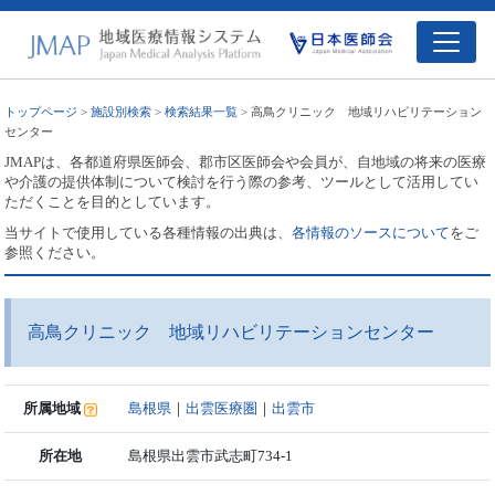
トップページ
>
施設別検索
>
検索結果一覧
> 高鳥クリニック 地域リハビリテーション
センター
JMAPは、各都道府県医師会、郡市区医師会や会員が、自地域の将来の医療
や介護の提供体制について検討を行う際の参考、ツールとして活用してい
ただくことを目的としています。
当サイトで使用している各種情報の出典は、
各情報のソースについて
をご
参照ください。
高鳥クリニック 地域リハビリテーションセンター
所属地域
島根県
｜
出雲医療圏
｜
出雲市
所在地
島根県出雲市武志町734-1