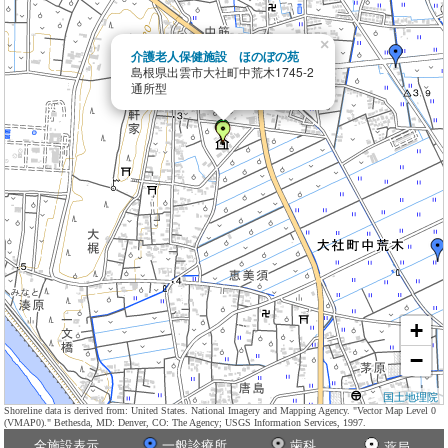
×
介護老人保健施設 ほのぼの苑
島根県出雲市大社町中荒木1745-2
通所型
+
−
国土地理院
Shoreline data is derived from: United States. National Imagery and Mapping Agency. "Vector Map Level 0
(VMAP0)." Bethesda, MD: Denver, CO: The Agency; USGS Information Services, 1997.
全施設表示
一般診療所
歯科
薬局