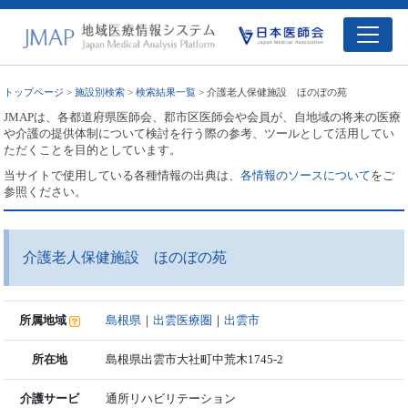
トップページ
>
施設別検索
>
検索結果一覧
> 介護老人保健施設 ほのぼの苑
JMAPは、各都道府県医師会、郡市区医師会や会員が、自地域の将来の医療
や介護の提供体制について検討を行う際の参考、ツールとして活用してい
ただくことを目的としています。
当サイトで使用している各種情報の出典は、
各情報のソースについて
をご
参照ください。
介護老人保健施設 ほのぼの苑
所属地域
島根県
｜
出雲医療圏
｜
出雲市
所在地
島根県出雲市大社町中荒木1745-2
介護サービ
通所リハビリテーション