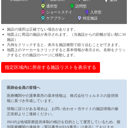
通所型
訪問型
ショートステイ
入所型
ケアプラン
特定施設
施設の場所は正確でない場合があります。
地図上に周辺の施設が表示されます。（当施設からの距離が近い順に30
施設）
凡例をクリックすると、表示を施設種類で絞り込むことができます。
地図上のマーカーをクリックすると基本情報が表示され、名称をクリッ
クするとその施設のページに移動します。
指定区域内に所在する施設リストを表示する
医師会会員の皆様へ
医療機関や介護事業所の基本情報は、株式会社ウェルネスの提供情
報に基づき作成しています。
情報に誤りがある場合は、お問い合わせ＞当サイトの施設情報の修
正依頼よりご連絡ください。
JMAPは地域医療提供体制の検討を目的として運営しているため、個
別医療機関の連絡先（電話番号やFAX番号）は表示しておりませ