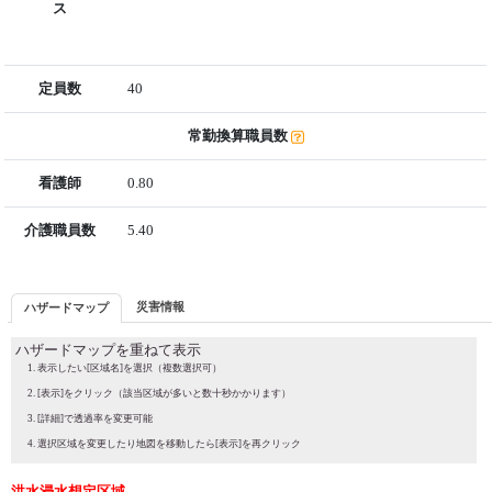
ス
定員数
40
常勤換算職員数
看護師
0.80
介護職員数
5.40
災害情報
ハザードマップ
ハザードマップを重ねて表示
表示したい[区域名]を選択（複数選択可）
[表示]をクリック（該当区域が多いと数十秒かかります）
[詳細]で透過率を変更可能
選択区域を変更したり地図を移動したら[表示]を再クリック
洪水浸水想定区域