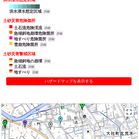
洪水浸水想定区域
詳細
土砂災害危険個所
土石流危険渓流
詳細
急傾斜地崩壊危険箇所
詳細
地すべり危険箇所
詳細
雪崩危険箇所
詳細
土砂災害警戒区域
急傾斜地の崩壊
詳細
土石流
詳細
地すべり
詳細
ハザードマップを表示する