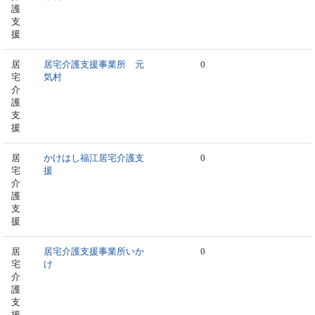
護
支
援
居
居宅介護支援事業所 元
0
宅
気村
介
護
支
援
居
かけはし福江居宅介護支
0
宅
援
介
護
支
援
居
居宅介護支援事業所いか
0
宅
け
介
護
支
援