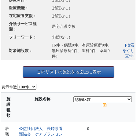
医療機能：
(指定なし)
在宅療養支援：
(指定なし)
介護サービス種
居宅介護支援
類：
フリーワード：
(指定なし)
16件（病院0件、有床診療所0件、
[検索
対象施設数：
無床診療所0件、歯科0件、薬局0
をやり
件）
直す]
このリストの施設を地図上に表示
表示件数
施
施設名称
設
種
類
居
公益社団法人 長崎県看
0
宅
護協会 ケアプランセン