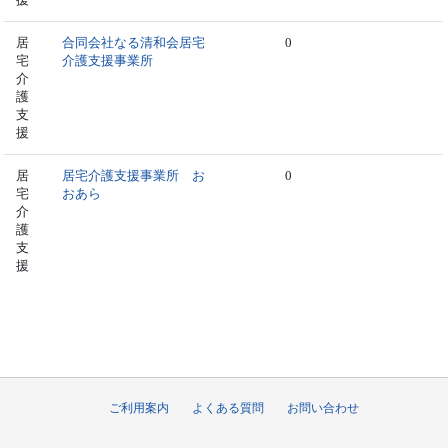
居
合同会社なる清和会居宅
0
宅
介護支援事業所
介
護
支
援
居
居宅介護支援事業所 お
0
宅
おあら
介
護
支
援
ご利用案内
よくある質問
お問い合わせ