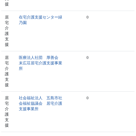
援
居
在宅介護支援センター緑
0
宅
乃園
介
護
支
援
居
医療法人社団 厚善会
0
宅
末広荘居宅介護支援事業
介
所
護
支
援
居
社会福祉法人 五島市社
0
宅
会福祉協議会 居宅介護
介
支援事業所
護
支
援