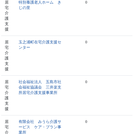
居
特別養護老人ホーム き
0
宅
じの里
介
護
支
援
居
玉之浦町在宅介護支援セ
0
宅
ンター
介
護
支
援
居
社会福祉法人 五島市社
0
宅
会福祉協議会 三井楽支
介
所居宅介護支援事業所
護
支
援
居
有限会社 みうら介護サ
0
宅
ービス ケア・プラン事
介
業所