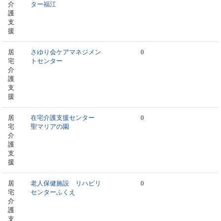
介
ター福江
護
支
援
居
さゆり会ケアマネジメン
0
宅
トセンター
介
護
支
援
居
在宅介護支援センター
0
宅
聖マリアの園
介
護
支
援
居
老人保健施設 リハビリ
0
宅
センターふくえ
介
護
支