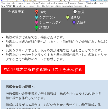
Shoreline data is derived from: United States. National Imagery and Mapping Agency. "Vector Map Level 0
(VMAP0)." Bethesda, MD: Denver, CO: The Agency; USGS Information Services, 1997.
全施設表示
病院
薬局
ケアプラン
通所型
ショートステイ
入所型
訪問型
施設の場所は正確でない場合があります。
地図上に周辺の施設が表示されます。（当施設からの距離が近い順に30
施設）
凡例をクリックすると、表示を施設種類で絞り込むことができます。
地図上のマーカーをクリックすると基本情報が表示され、名称をクリッ
クするとその施設のページに移動します。
指定区域内に所在する施設リストを表示する
医師会会員の皆様へ
医療機関や介護事業所の基本情報は、株式会社ウェルネスの提供情
報に基づき作成しています。
情報に誤りがある場合は、お問い合わせ＞当サイトの施設情報の修