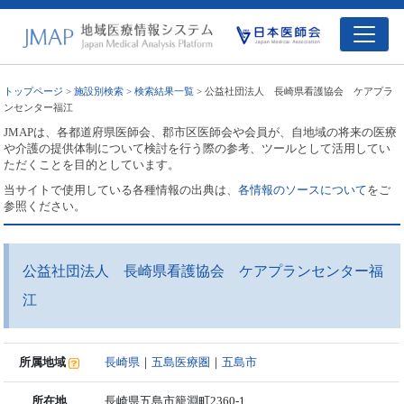
トップページ
>
施設別検索
>
検索結果一覧
> 公益社団法人 長崎県看護協会 ケアプラ
ンセンター福江
JMAPは、各都道府県医師会、郡市区医師会や会員が、自地域の将来の医療
や介護の提供体制について検討を行う際の参考、ツールとして活用してい
ただくことを目的としています。
当サイトで使用している各種情報の出典は、
各情報のソースについて
をご
参照ください。
公益社団法人 長崎県看護協会 ケアプランセンター福
江
所属地域
長崎県
｜
五島医療圏
｜
五島市
所在地
長崎県五島市籠淵町2360-1