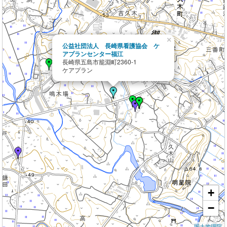
×
公益社団法人 長崎県看護協会 ケ
アプランセンター福江
長崎県五島市籠淵町2360-1
ケアプラン
+
−
国土地理院