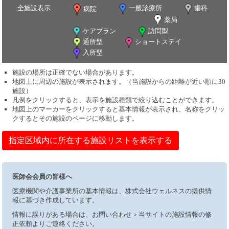
全施設表示
一般診療所
歯科
病院
薬局
ケアプラン
訪問型
通所型
ショートステイ
入所型
施設の場所は正確でない場合があります。
地図上に周辺の施設が表示されます。（当施設からの距離が近い順に30
施設）
凡例をクリックすると、表示を施設種類で絞り込むことができます。
地図上のマーカーをクリックすると基本情報が表示され、名称をクリッ
クするとその施設のページに移動します。
指定区域内に所在する施設リストを表示する
医師会会員の皆様へ
医療機関や介護事業所の基本情報は、株式会社ウェルネスの提供情
報に基づき作成しています。
情報に誤りがある場合は、お問い合わせ＞当サイトの施設情報の修
正依頼よりご連絡ください。