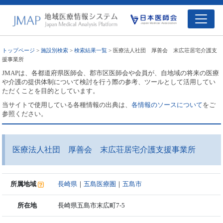
トップページ
>
施設別検索
>
検索結果一覧
> 医療法人社団 厚善会 末広荘居宅介護支
援事業所
JMAPは、各都道府県医師会、郡市区医師会や会員が、自地域の将来の医療
や介護の提供体制について検討を行う際の参考、ツールとして活用してい
ただくことを目的としています。
当サイトで使用している各種情報の出典は、
各情報のソースについて
をご
参照ください。
医療法人社団 厚善会 末広荘居宅介護支援事業所
所属地域
長崎県
｜
五島医療圏
｜
五島市
所在地
長崎県五島市末広町7-5