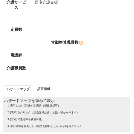
介護サービ
居宅介護支援
ス
定員数
常勤換算職員数
看護師
介護職員数
災害情報
ハザードマップ
ハザードマップを重ねて表示
表示したい[区域名]を選択（複数選択可）
[表示]をクリック（該当区域が多いと数十秒かかります）
[詳細]で透過率を変更可能
選択区域を変更したり地図を移動したら[表示]を再クリック