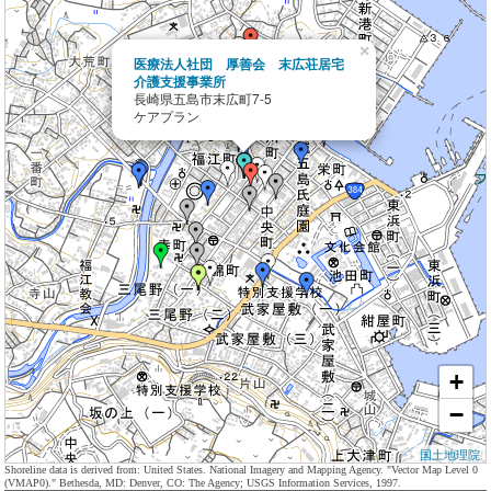
×
医療法人社団 厚善会 末広荘居宅
介護支援事業所
長崎県五島市末広町7-5
ケアプラン
+
−
国土地理院
Shoreline data is derived from: United States. National Imagery and Mapping Agency. "Vector Map Level 0
(VMAP0)." Bethesda, MD: Denver, CO: The Agency; USGS Information Services, 1997.