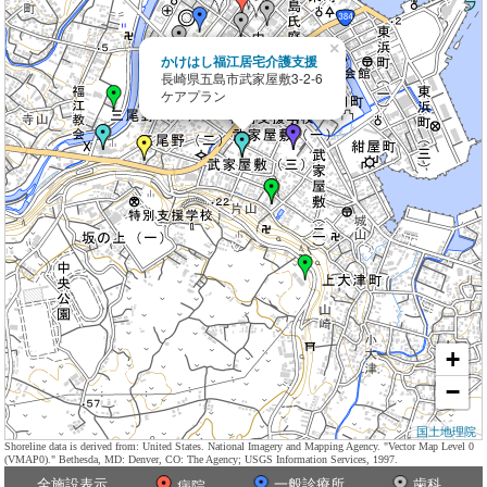
×
かけはし福江居宅介護支援
長崎県五島市武家屋敷3-2-6
ケアプラン
+
−
国土地理院
Shoreline data is derived from: United States. National Imagery and Mapping Agency. "Vector Map Level 0
(VMAP0)." Bethesda, MD: Denver, CO: The Agency; USGS Information Services, 1997.
全施設表示
一般診療所
歯科
病院