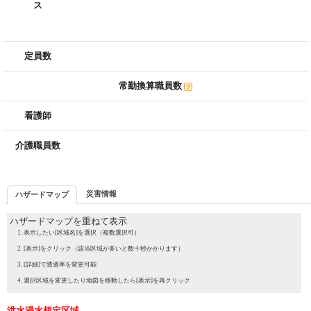
ス
定員数
常勤換算職員数
看護師
介護職員数
災害情報
ハザードマップ
ハザードマップを重ねて表示
表示したい[区域名]を選択（複数選択可）
[表示]をクリック（該当区域が多いと数十秒かかります）
[詳細]で透過率を変更可能
選択区域を変更したり地図を移動したら[表示]を再クリック
洪水浸水想定区域