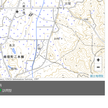
+
−
国土地理院
ency; USGS Information Services, 1997.
局
訪問型