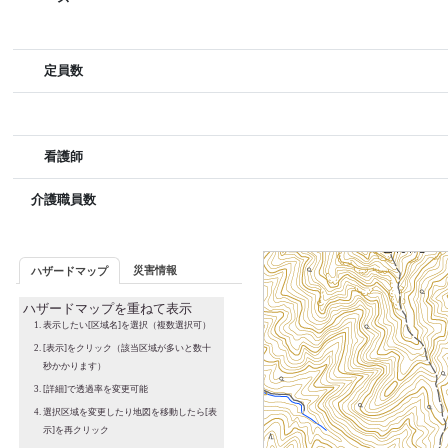
定員数
看護師
介護職員数
災害情報
ハザードマップ
ハザードマップを重ねて表示
表示したい[区域名]を選択（複数選択可）
[表示]をクリック（該当区域が多いと数十
秒かかります）
[詳細]で透過率を変更可能
選択区域を変更したり地図を移動したら[表
示]を再クリック