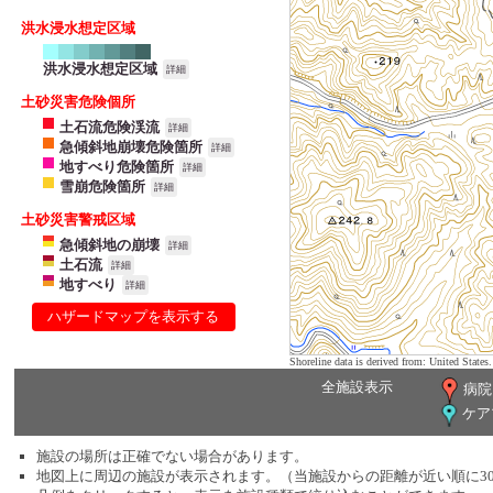
洪水浸水想定区域
洪水浸水想定区域
詳細
土砂災害危険個所
土石流危険渓流
詳細
急傾斜地崩壊危険箇所
詳細
地すべり危険箇所
詳細
雪崩危険箇所
詳細
土砂災害警戒区域
急傾斜地の崩壊
詳細
土石流
詳細
地すべり
詳細
ハザードマップを表示する
Shoreline data is derived from: United Sta
全施設表示
病院
ケア
施設の場所は正確でない場合があります。
地図上に周辺の施設が表示されます。（当施設からの距離が近い順に3