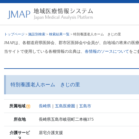
トップページ
>
施設別検索
>
検索結果一覧
> 特別養護老人ホーム きじの里
JMAPは、各都道府県医師会、郡市区医師会や会員が、自地域の将来の医
当サイトで使用している各種情報の出典は、
各情報のソースについて
をご
特別養護老人ホーム きじの里
所属地域
長崎県
｜
五島医療圏
｜
五島市
所在地
長崎県五島市岐宿町二本楠375
介護サービ
居宅介護支援
ス