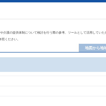
療や介護の提供体制について検討を行う際の参考、ツールとして活用していた
参照ください。
地図から地