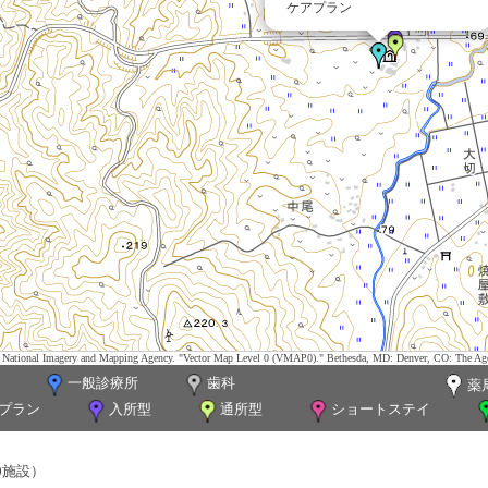
ケアプラン
tes. National Imagery and Mapping Agency. "Vector Map Level 0 (VMAP0)." Bethesda, MD: Denver, CO: The Ag
一般診療所
歯科
薬
プラン
入所型
通所型
ショートステイ
0施設）