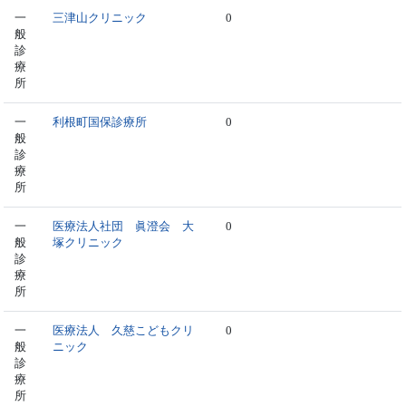
一
三津山クリニック
0
般
診
療
所
一
利根町国保診療所
0
般
診
療
所
一
医療法人社団 眞澄会 大
0
般
塚クリニック
診
療
所
一
医療法人 久慈こどもクリ
0
般
ニック
診
療
所