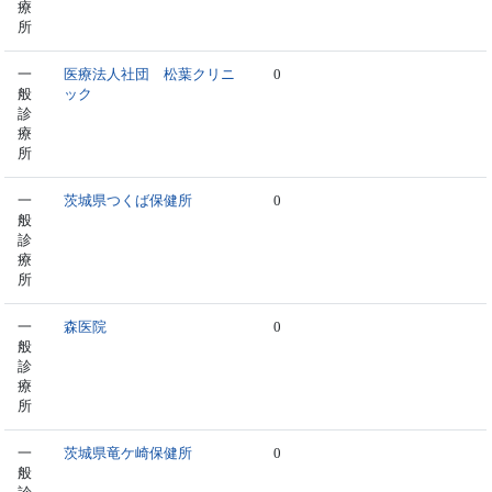
療
所
一
医療法人社団 松葉クリニ
0
般
ック
診
療
所
一
茨城県つくば保健所
0
般
診
療
所
一
森医院
0
般
診
療
所
一
茨城県竜ケ崎保健所
0
般