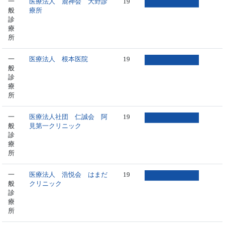
一
医療法人 鹿神会 大野診
19
般
療所
診
療
所
一
医療法人 根本医院
19
般
診
療
所
一
医療法人社団 仁誠会 阿
19
般
見第一クリニック
診
療
所
一
医療法人 浩悦会 はまだ
19
般
クリニック
診
療
所