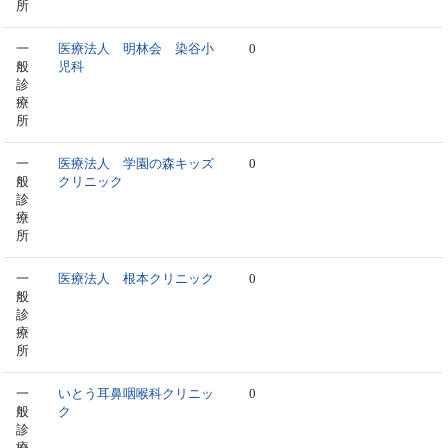
所
一
医療法人 明林会 染谷小
0
般
児科
診
療
所
一
医療法人 学園の森キッズ
0
般
クリニック
診
療
所
一
医療法人 根本クリニック
0
般
診
療
所
一
いとう耳鼻咽喉科クリニッ
0
般
ク
診
療