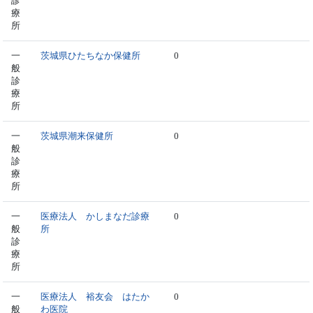
診
療
所
一
茨城県ひたちなか保健所
0
般
診
療
所
一
茨城県潮来保健所
0
般
診
療
所
一
医療法人 かしまなだ診療
0
般
所
診
療
所
一
医療法人 裕友会 はたか
0
般
わ医院