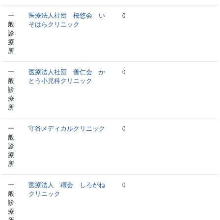
一
医療法人社団 桜悠会 い
0
般
そはらクリニック
診
療
所
一
医療法人社団 善仁会 か
0
般
とう小児科クリニック
診
療
所
一
守谷メディカルクリニック
0
般
診
療
所
一
医療法人 穰会 しろがね
0
般
クリニック
診
療