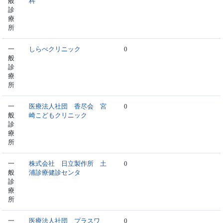
般
科
診
療
所
一
しらべクリニック
0
般
診
療
所
一
医療法人社団 香尽会 宮
0
般
崎こどもクリニック
診
療
所
一
株式会社 日立製作所 土
0
般
浦診療健診センタ
診
療
所
一
医療法人社団 プラスワ
0