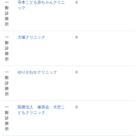
一
寺本こども赤ちゃんクリニ
0
般
ック
診
療
所
一
大塚クリニック
0
般
診
療
所
一
ゆりがおかクリニック
0
般
診
療
所
一
医療法人 修英会 大空こ
0
般
どもクリニック
診
療
所