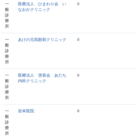
一
医療法人 ひまわり会 い
0
般
なおかクリニック
診
療
所
一
あけの元気館前クリニック
0
般
診
療
所
一
医療法人 啓喜会 あだち
0
般
内科クリニック
診
療
所
一
岩本医院
0
般
診
療
所