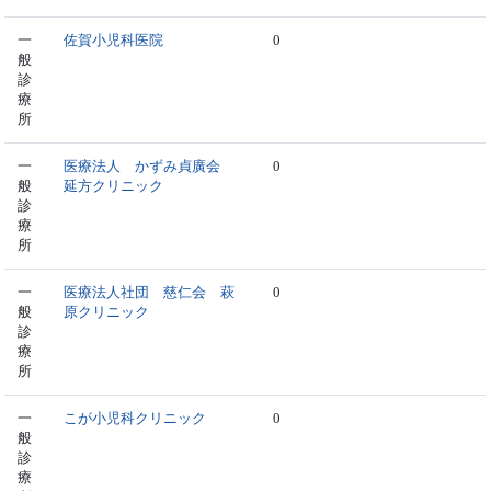
一
佐賀小児科医院
0
般
診
療
所
一
医療法人 かずみ貞廣会
0
般
延方クリニック
診
療
所
一
医療法人社団 慈仁会 萩
0
般
原クリニック
診
療
所
一
こが小児科クリニック
0
般
診
療