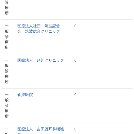
診
療
所
一
医療法人社団 筑波記念
0
般
会 筑波総合クリニック
診
療
所
一
医療法人 緒川クリニック
0
般
診
療
所
一
倉持医院
0
般
診
療
所
一
医療法人 吉田茂耳鼻咽喉
0