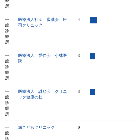
療
所
一
医療法人社団 慶誠会 庄
4
般
司クリニック
診
療
所
一
医療法人 愛仁会 小林医
3
般
院
診
療
所
一
医療法人 誠順会 クリニ
3
般
ック健康の杜
診
療
所
一
城こどもクリニック
0
般
診