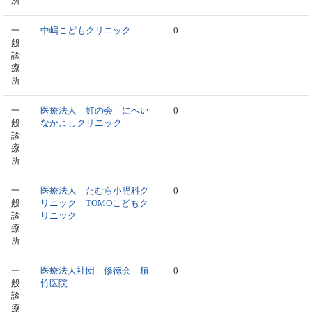
所
一
中嶋こどもクリニック
0
般
診
療
所
一
医療法人 虹の会 にへい
0
般
なかよしクリニック
診
療
所
一
医療法人 たむら小児科ク
0
般
リニック TOMOこどもク
診
リニック
療
所
一
医療法人社団 修徳会 植
0
般
竹医院
診
療