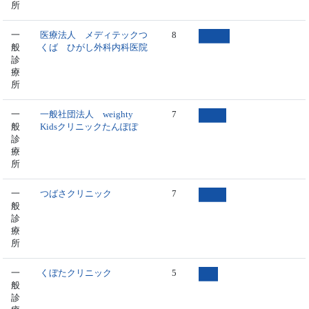
所
一
医療法人 メディテックつ
8
般
くば ひがし外科内科医院
診
療
所
一
一般社団法人 weighty
7
般
Kidsクリニックたんぽぽ
診
療
所
一
つばさクリニック
7
般
診
療
所
一
くぼたクリニック
5
般
診