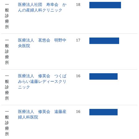
一
医療法人社団 寿幸会 か
18
般
んの産婦人科クリニック
診
療
所
一
医療法人 茗悠会 明野中
17
般
央医院
診
療
所
一
医療法人 修英会 つくば
16
般
みらい遠藤レディースクリ
診
ニック
療
所
一
医療法人 修英会 遠藤産
16
般
婦人科医院
診
療
所