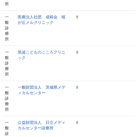
所
一
医療法人社団 成裕会 桜
0
般
が丘メルクリニック
診
療
所
一
筑波こどものこころクリニ
0
般
ック
診
療
所
一
一般財団法人 茨城県メデ
0
般
ィカルセンター
診
療
所
一
公益財団法人 日立メディ
0
般
カルセンター診療所
診