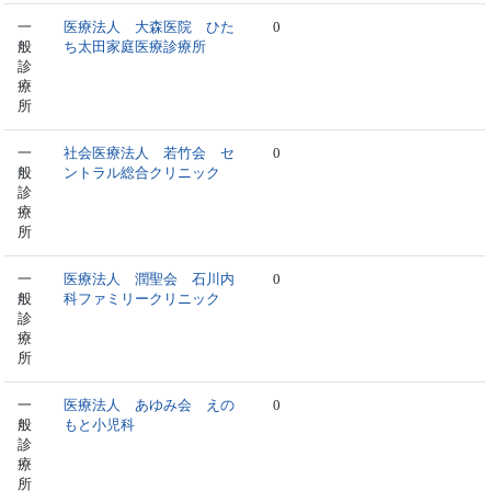
一
医療法人 大森医院 ひた
0
般
ち太田家庭医療診療所
診
療
所
一
社会医療法人 若竹会 セ
0
般
ントラル総合クリニック
診
療
所
一
医療法人 潤聖会 石川内
0
般
科ファミリークリニック
診
療
所
一
医療法人 あゆみ会 えの
0
般
もと小児科
診
療
所