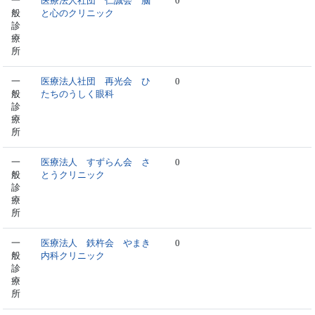
一
医療法人社団 仁誠会 脳
0
般
と心のクリニック
診
療
所
一
医療法人社団 再光会 ひ
0
般
たちのうしく眼科
診
療
所
一
医療法人 すずらん会 さ
0
般
とうクリニック
診
療
所
一
医療法人 鉄杵会 やまき
0
般
内科クリニック
診
療
所