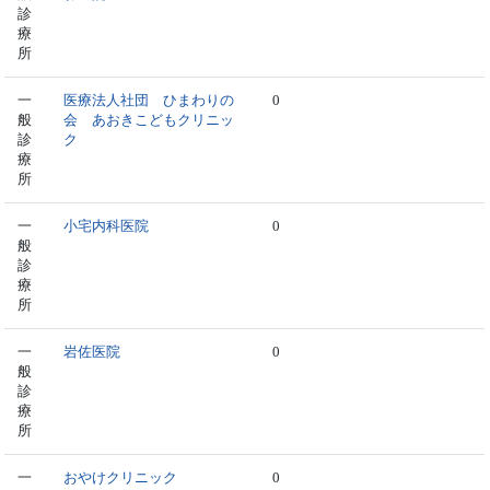
診
療
所
一
医療法人社団 ひまわりの
0
般
会 あおきこどもクリニッ
診
ク
療
所
一
小宅内科医院
0
般
診
療
所
一
岩佐医院
0
般
診
療
所
一
おやけクリニック
0