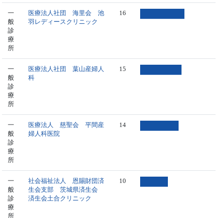
一
医療法人社団 海里会 池
16
般
羽レディースクリニック
診
療
所
一
医療法人社団 葉山産婦人
15
般
科
診
療
所
一
医療法人 慈聖会 平間産
14
般
婦人科医院
診
療
所
一
社会福祉法人 恩賜財団済
10
般
生会支部 茨城県済生会
診
済生会土合クリニック
療
所