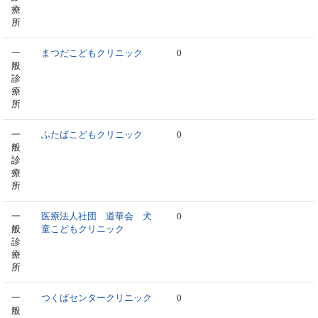
療
所
一
まつだこどもクリニック
0
般
診
療
所
一
ふたばこどもクリニック
0
般
診
療
所
一
医療法人社団 道華会 犬
0
般
童こどもクリニック
診
療
所
一
つくばセンタークリニック
0
般