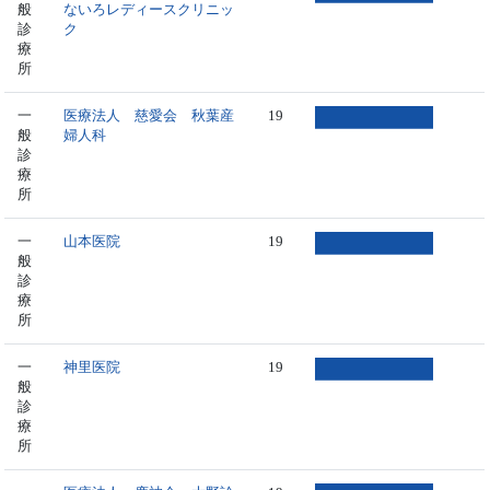
般
ないろレディースクリニッ
診
ク
療
所
一
医療法人 慈愛会 秋葉産
19
般
婦人科
診
療
所
一
山本医院
19
般
診
療
所
一
神里医院
19
般
診
療
所