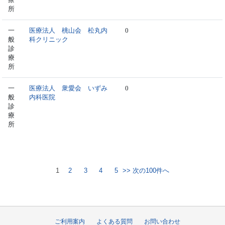
所
一
医療法人 桃山会 松丸内
0
般
科クリニック
診
療
所
一
医療法人 衆愛会 いずみ
0
般
内科医院
診
療
所
1
2
3
4
5
>> 次の100件へ
ご利用案内
よくある質問
お問い合わせ