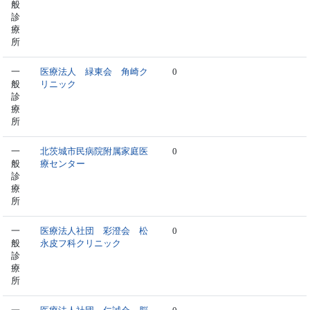
般
診
療
所
一
医療法人 緑東会 角崎ク
0
般
リニック
診
療
所
一
北茨城市民病院附属家庭医
0
般
療センター
診
療
所
一
医療法人社団 彩澄会 松
0
般
永皮フ科クリニック
診
療
所