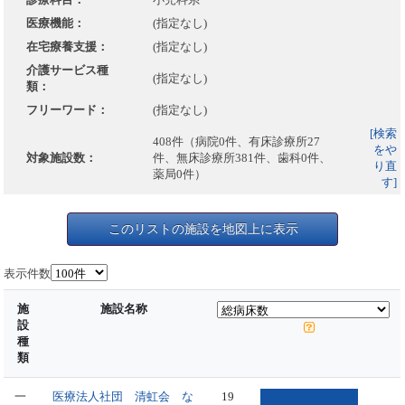
医療機能：
(指定なし)
在宅療養支援：
(指定なし)
介護サービス種
(指定なし)
類：
フリーワード：
(指定なし)
[検索
408件（病院0件、有床診療所27
をや
対象施設数：
件、無床診療所381件、歯科0件、
り直
薬局0件）
す]
このリストの施設を地図上に表示
表示件数
施
施設名称
設
種
類
一
医療法人社団 清虹会 な
19