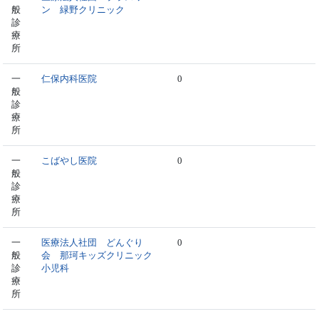
般
ン 緑野クリニック
診
療
所
一
仁保内科医院
0
般
診
療
所
一
こばやし医院
0
般
診
療
所
一
医療法人社団 どんぐり
0
般
会 那珂キッズクリニック
診
小児科
療
所