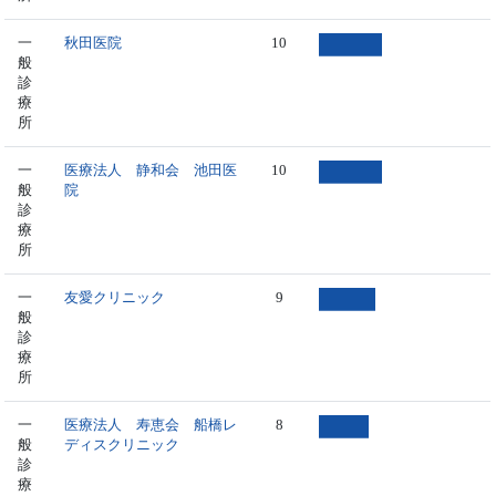
一
秋田医院
10
般
診
療
所
一
医療法人 静和会 池田医
10
般
院
診
療
所
一
友愛クリニック
9
般
診
療
所
一
医療法人 寿恵会 船橋レ
8
般
ディスクリニック
診
療