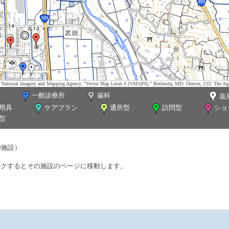
tes. National Imagery and Mapping Agency. "Vector Map Level 0 (VMAP0)." Bethesda, MD: Denver, CO: The Ag
一般診療所
歯科
薬
用具
ケアプラン
通所型
訪問型
ショ
型
0施設）
ックするとその施設のページに移動します。