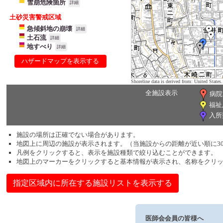
雪崩危険箇所
詳細
土砂災害警戒区域
急傾斜地の崩壊
詳細
土石流
詳細
地すべり
詳細
ハザードマップを表示する
Shoreline data is derived from: United Sta
全施設表示
病院
福祉
入所
施設の場所は正確でない場合があります。
地図上に周辺の施設が表示されます。（当施設からの距離が近い順に3
凡例をクリックすると、表示を施設種類で絞り込むことができます。
地図上のマーカーをクリックすると基本情報が表示され、名称をクリ
指定区域内に所在する施設リストを表示する
医師会会員の皆様へ