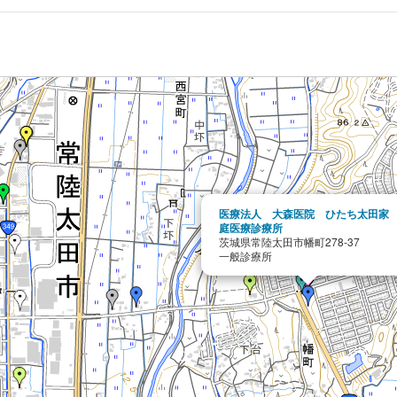
医療法人 大森医院 ひたち太田家
庭医療診療所
茨城県常陸太田市幡町278-37
一般診療所