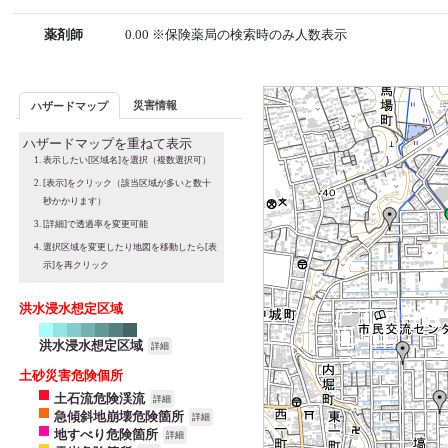
薬剤師
0.00 ※保険薬局の検索時のみ人数表示
災害情報
ハザードマップ
ハザードマップを重ねて表示
表示したい[区域名]を選択（複数選択可）
[表示]をクリック（該当区域が多いと数十
秒かかります）
[詳細]で透過率を変更可能
選択区域を変更したり地図を移動したら[表
示]を再クリック
洪水浸水想定区域
洪水浸水想定区域
詳細
土砂災害危険個所
土石流危険渓流
詳細
急傾斜地崩壊危険箇所
詳細
地すべり危険箇所
詳細