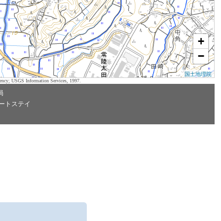
+
−
国土地理院
ency; USGS Information Services, 1997.
局
ートステイ