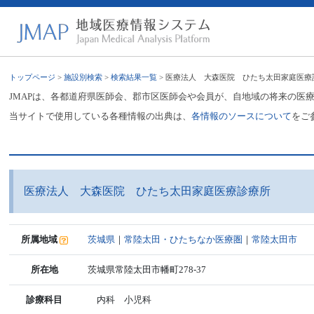
トップページ
>
施設別検索
>
検索結果一覧
> 医療法人 大森医院 ひたち太田家庭医療
JMAPは、各都道府県医師会、郡市区医師会や会員が、自地域の将来の医
当サイトで使用している各種情報の出典は、
各情報のソースについて
をご
医療法人 大森医院 ひたち太田家庭医療診療所
所属地域
茨城県
｜
常陸太田・ひたちなか医療圏
｜
常陸太田市
所在地
茨城県常陸太田市幡町278-37
診療科目
内科 小児科