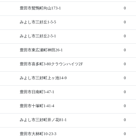
豊田市鴛鴨町向山173-1
0
みよし市三好丘1-5-5
0
みよし市三好丘2-5-1
0
豊田市東広瀬町神田26-1
0
豊田市喜多町3-80クラウンハイツ2F
0
みよし市三好町上ヶ池14-9
0
豊田市日南町5-47-1
0
豊田市十塚町1-41-4
0
みよし市三好町井ノ花81-1
0
豊田市大林町10-23-3
0