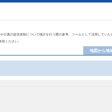
療や介護の提供体制について検討を行う際の参考、ツールとして活用していた
参照ください。
地図から地