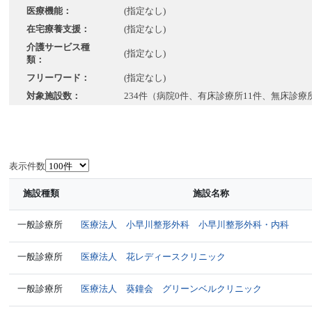
医療機能：
(指定なし)
在宅療養支援：
(指定なし)
介護サービス種
(指定なし)
類：
フリーワード：
(指定なし)
対象施設数：
234件（病院0件、有床診療所11件、無床診療
表示件数
施設種類
施設名称
一般診療所
医療法人 小早川整形外科 小早川整形外科・内科
一般診療所
医療法人 花レディースクリニック
一般診療所
医療法人 葵鐘会 グリーンベルクリニック