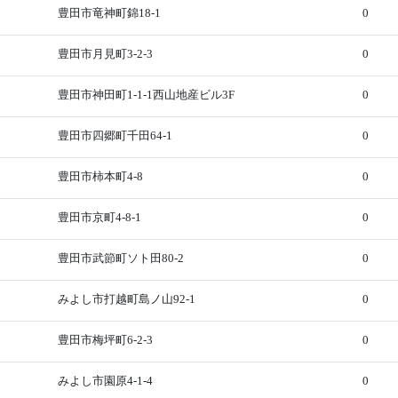
豊田市竜神町錦18-1
0
豊田市月見町3-2-3
0
豊田市神田町1-1-1西山地産ビル3F
0
豊田市四郷町千田64-1
0
豊田市柿本町4-8
0
豊田市京町4-8-1
0
豊田市武節町ソト田80-2
0
みよし市打越町島ノ山92-1
0
豊田市梅坪町6-2-3
0
みよし市園原4-1-4
0