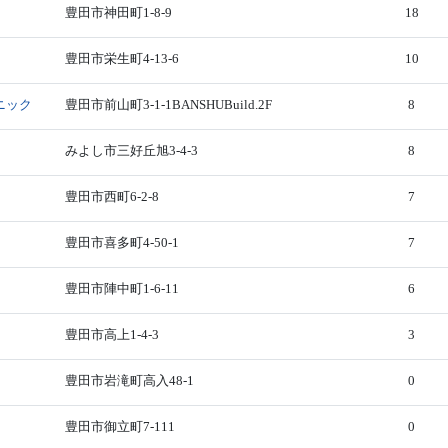
豊田市神田町1-8-9
18
豊田市栄生町4-13-6
10
ニック
豊田市前山町3-1-1BANSHUBuild.2F
8
みよし市三好丘旭3-4-3
8
豊田市西町6-2-8
7
豊田市喜多町4-50-1
7
豊田市陣中町1-6-11
6
豊田市高上1-4-3
3
豊田市岩滝町高入48-1
0
豊田市御立町7-111
0