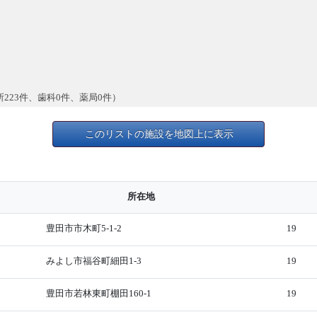
所223件、歯科0件、薬局0件）
このリストの施設を地図上に表示
所在地
豊田市市木町5-1-2
19
みよし市福谷町細田1-3
19
豊田市若林東町棚田160-1
19