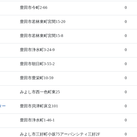
豊田市今町2-66
0
豊田市若林東町宮間15-20
0
豊田市若林東町宮間15-8
0
豊田市浄水町3-24-9
0
豊田市朝日町3-55-2
0
豊田市豊栄町10-59
0
みよし市西一色町東25
0
ター
豊田市貝津町床立101
0
豊田市浄水町1-46-1
0
みよし市三好町小坂75アーバンシティ三好2F
0