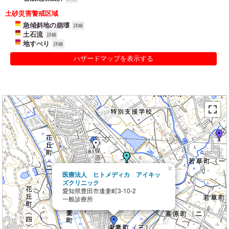
土砂災害警戒区域
急傾斜地の崩壊
詳細
土石流
詳細
地すべり
詳細
ハザードマップを表示する
×
医療法人 ヒトメディカ アイキッ
ズクリニック
愛知県豊田市逢妻町3-10-2
一般診療所