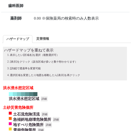
歯科医師
薬剤師
0.00 ※保険薬局の検索時のみ人数表示
災害情報
ハザードマップ
ハザードマップを重ねて表示
表示したい[区域名]を選択（複数選択可）
[表示]をクリック（該当区域が多いと数十秒かかります）
[詳細]で透過率を変更可能
選択区域を変更したり地図を移動したら[表示]を再クリック
洪水浸水想定区域
洪水浸水想定区域
詳細
土砂災害危険個所
土石流危険渓流
詳細
急傾斜地崩壊危険箇所
詳細
地すべり危険箇所
詳細
雪崩危険箇所
詳細