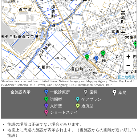
+
−
国土地理院
Shoreline data is derived from: United States. National Imagery and Mapping Agency. "Vector Map Level 0
(VMAP0)." Bethesda, MD: Denver, CO: The Agency; USGS Information Services, 1997.
全施設表示
一般診療所
歯科
薬局
訪問型
ケアプラン
入所型
通所型
ショートステイ
施設の場所は正確でない場合があります。
地図上に周辺の施設が表示されます。（当施設からの距離が近い順に30
施設）