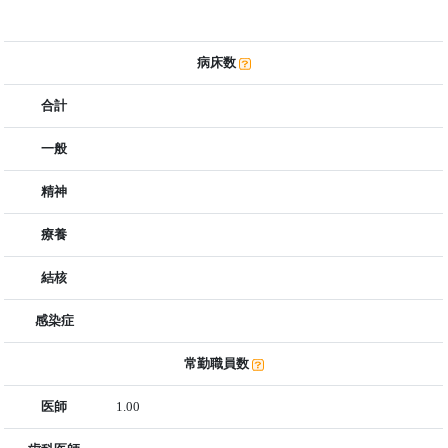
病床数
合計
一般
精神
療養
結核
感染症
常勤職員数
医師
1.00