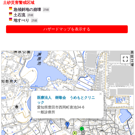
土砂災害警戒区域
急傾斜地の崩壊
詳細
土石流
詳細
地すべり
詳細
ハザードマップを表示する
×
医療法人 樹敬会 うめもとクリニ
ック
愛知県豊田市西岡町唐池34-6
一般診療所