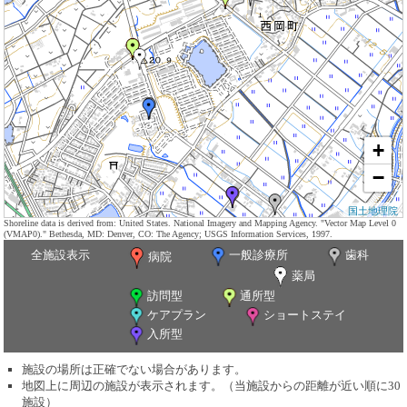
+
−
国土地理院
Shoreline data is derived from: United States. National Imagery and Mapping Agency. "Vector Map Level 0
(VMAP0)." Bethesda, MD: Denver, CO: The Agency; USGS Information Services, 1997.
全施設表示
一般診療所
歯科
病院
薬局
訪問型
通所型
ケアプラン
ショートステイ
入所型
施設の場所は正確でない場合があります。
地図上に周辺の施設が表示されます。（当施設からの距離が近い順に30
施設）