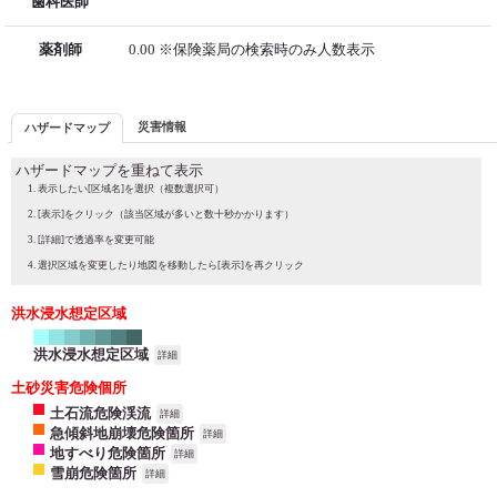
歯科医師
薬剤師
0.00 ※保険薬局の検索時のみ人数表示
災害情報
ハザードマップ
ハザードマップを重ねて表示
表示したい[区域名]を選択（複数選択可）
[表示]をクリック（該当区域が多いと数十秒かかります）
[詳細]で透過率を変更可能
選択区域を変更したり地図を移動したら[表示]を再クリック
洪水浸水想定区域
洪水浸水想定区域
詳細
土砂災害危険個所
土石流危険渓流
詳細
急傾斜地崩壊危険箇所
詳細
地すべり危険箇所
詳細
雪崩危険箇所
詳細