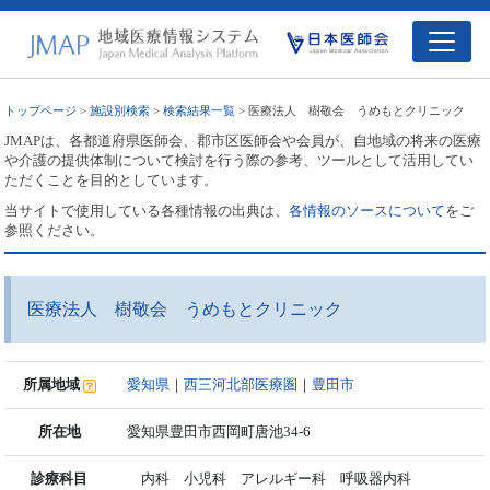
トップページ
>
施設別検索
>
検索結果一覧
> 医療法人 樹敬会 うめもとクリニック
JMAPは、各都道府県医師会、郡市区医師会や会員が、自地域の将来の医療
や介護の提供体制について検討を行う際の参考、ツールとして活用してい
ただくことを目的としています。
当サイトで使用している各種情報の出典は、
各情報のソースについて
をご
参照ください。
医療法人 樹敬会 うめもとクリニック
所属地域
愛知県
｜
西三河北部医療圏
｜
豊田市
所在地
愛知県豊田市西岡町唐池34-6
診療科目
内科 小児科 アレルギー科 呼吸器内科