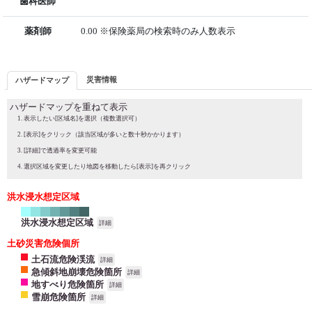
歯科医師
薬剤師
0.00 ※保険薬局の検索時のみ人数表示
災害情報
ハザードマップ
ハザードマップを重ねて表示
表示したい[区域名]を選択（複数選択可）
[表示]をクリック（該当区域が多いと数十秒かかります）
[詳細]で透過率を変更可能
選択区域を変更したり地図を移動したら[表示]を再クリック
洪水浸水想定区域
洪水浸水想定区域
詳細
土砂災害危険個所
土石流危険渓流
詳細
急傾斜地崩壊危険箇所
詳細
地すべり危険箇所
詳細
雪崩危険箇所
詳細