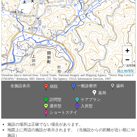
+
−
国土地理院
Shoreline data is derived from: United States. National Imagery and Mapping Agency. "Vector Map Level 0
(VMAP0)." Bethesda, MD: Denver, CO: The Agency; USGS Information Services, 1997.
全施設表示
一般診療所
歯科
病院
薬局
訪問型
ケアプラン
通所型
入所型
ショートステイ
施設の場所は正確でない場合があります。
地図上に周辺の施設が表示されます。（当施設からの距離が近い順に30
施設）