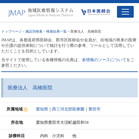
トップページ
>
施設別検索
>
検索結果一覧
> 医療法人 高橋医院
JMAPは、各都道府県医師会、郡市区医師会や会員が、自地域の将来の医療
や介護の提供体制について検討を行う際の参考、ツールとして活用してい
ただくことを目的としています。
当サイトで使用している各種情報の出典は、
各情報のソースについて
をご
参照ください。
医療法人 高橋医院
所属地域
愛知県
｜
西三河北部医療圏
｜
豊田市
所在地
愛知県豊田市大沼町越田和58
診療科目
内科 小児科 他