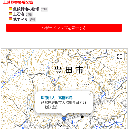
土砂災害警戒区域
急傾斜地の崩壊
詳細
土石流
詳細
地すべり
詳細
ハザードマップを表示する
×
医療法人 高橋医院
愛知県豊田市大沼町越田和58
一般診療所