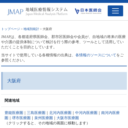
トップページ
>
地域別統計
> 大阪府
JMAPは、各都道府県医師会、郡市区医師会や会員が、自地域の将来の医療
や介護の提供体制について検討を行う際の参考、ツールとして活用してい
ただくことを目的としています。
当サイトで使用している各種情報の出典は、
各情報のソースについて
をご
参照ください。
大阪府
関連地域
豊能医療圏
｜
三島医療圏
｜
北河内医療圏
｜
中河内医療圏
｜
南河内医療
圏
｜
堺市医療圏
｜
泉州医療圏
｜
大阪市医療圏
（クリックすると、その地域の画面に移動します）