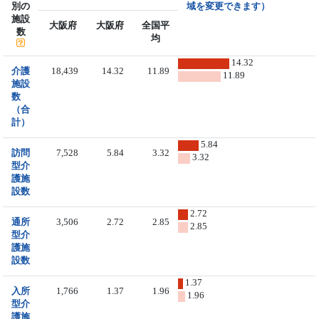
別の
域を変更できます）
施設
大阪府
大阪府
全国平
数
均
14.32
介護
18,439
14.32
11.89
11.89
施設
数
（合
計）
5.84
訪問
7,528
5.84
3.32
3.32
型介
護施
設数
2.72
通所
3,506
2.72
2.85
2.85
型介
護施
設数
1.37
入所
1,766
1.37
1.96
1.96
型介
護施