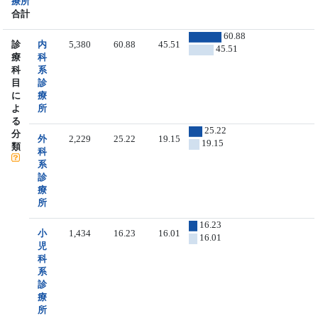
療所
合計
60.88
診
内
5,380
60.88
45.51
45.51
療
科
科
系
目
診
に
療
よ
所
る
25.22
分
外
2,229
25.22
19.15
19.15
類
科
系
診
療
所
16.23
小
1,434
16.23
16.01
16.01
児
科
系
診
療
所