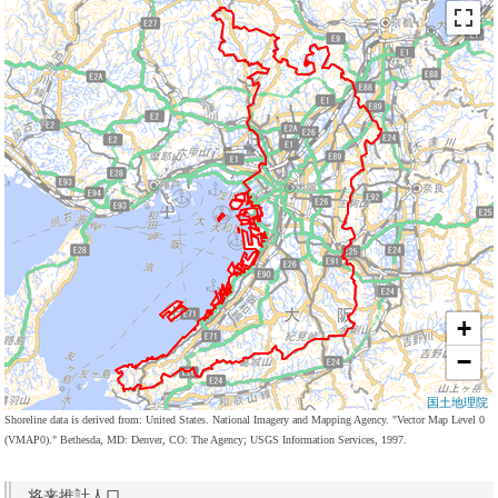
+
−
国土地理院
Shoreline data is derived from: United States. National Imagery and Mapping Agency. "Vector Map Level 0
(VMAP0)." Bethesda, MD: Denver, CO: The Agency; USGS Information Services, 1997.
将来推計人口