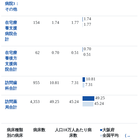
病院3：
その他
1.74
在宅療
154
1.74
1.77
1.77
養支援
病院合
計
0.70
在宅療
62
0.70
0.51
0.51
養後方
支援病
院合計
10.81
訪問歯
955
10.81
7.31
7.31
科合計
49.25
訪問薬
4,353
49.25
45.24
45.24
局合計
病床種類
病床数
人口10万人あたり病
■
大阪府
別の病床
床数
■
全国平均
（→