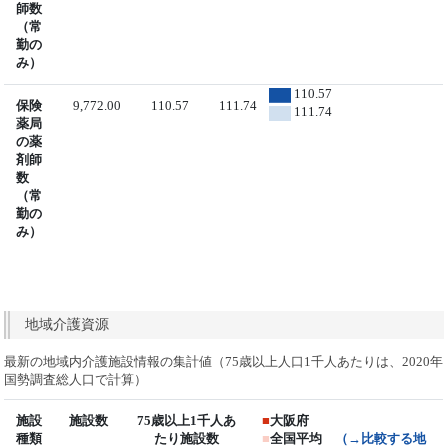
師数
（常
勤の
み）
110.57
保険
9,772.00
110.57
111.74
111.74
薬局
の薬
剤師
数
（常
勤の
み）
地域介護資源
最新の地域内介護施設情報の集計値（75歳以上人口1千人あたりは、2020年
国勢調査総人口で計算）
施設
施設数
75歳以上1千人あ
■
大阪府
種類
たり施設数
■
全国平均
（→比較する地