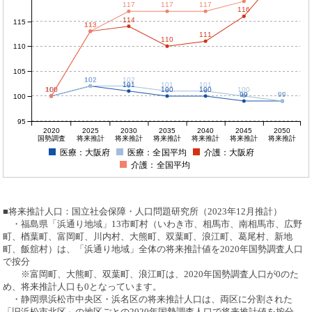
117
117
117
116
114
115
113
113
111
110
110
105
102
102
102
101
101
101
100
100
100
100
100
100
100
99
99
99
100
95
2020
2025
2030
2035
2040
2045
2050
国勢調査
将来推計
将来推計
将来推計
将来推計
将来推計
将来推計
医療：大阪府
医療：全国平均
介護：大阪府
介護：全国平均
■将来推計人口：国立社会保障・人口問題研究所（2023年12月推計）
・福島県「浜通り地域」13市町村（いわき市、相馬市、南相馬市、広野
町、楢葉町、富岡町、川内村、大熊町、双葉町、浪江町、葛尾村、新地
町、飯舘村）は、「浜通り地域」全体の将来推計値を2020年国勢調査人口
で按分
※富岡町、大熊町、双葉町、浪江町は、2020年国勢調査人口が0のた
め、将来推計人口も0となっています。
・静岡県浜松市中央区・浜名区の将来推計人口は、両区に分割された
「旧浜松市北区」の地区ごとの2020年国勢調査人口で将来推計値を按分