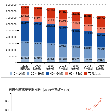
9000000
1288066
1504628
1518350
8000000
1444521
1439242
1525187
1153918
7000000
1685783
929371
941850
1103099
1253514
2984037
6000000
3002994
1178290
2897044
2698287
974270
5000000
2450897
2319960
2235132
4000000
2379289
3000000
2298424
2216876
2105004
1935654
1788191
1663821
2000000
1000000
1032375
940785
863505
816280
795133
758508
704176
0
2020
2025
2030
2035
2040
2045
2050
国勢調査
将来推計
将来推計
将来推計
将来推計
将来推計
将来推計
0～14歳
15～39歳
40～64歳
65～74歳
75歳以上
医療介護需要予測指数（2020年実績＝100）
125
125
125
119
120