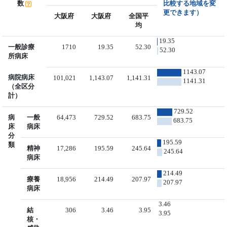
数
比較する地域を変
更できます）
大阪府
大阪府
全国平
均
19.35
一般診療
1710
19.35
52.30
52.30
所病床
1143.07
病院病床
101,021
1,143.07
1,141.31
1141.31
（全区分
計）
729.52
病
一般
64,473
729.52
683.75
683.75
床
病床
分
195.59
類
精神
17,286
195.59
245.64
245.64
病床
214.49
療養
18,956
214.49
207.97
207.97
病床
3.46
結
306
3.46
3.95
3.95
核・