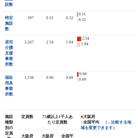
設数
0.31
特定
397
0.31
0.32
0.32
施設
数
2.54
居宅
3,267
2.54
1.94
1.94
介護
支援
事業
所数
0.96
福祉
1,236
0.96
0.69
0.69
用具
事業
所数
施設
定員数
75歳以上1千人あ
■
大阪府
種類
たり定員数
■
全国平均
（→比較する地
別の
域を変更できます）
定員
大阪府
大阪府
全国平