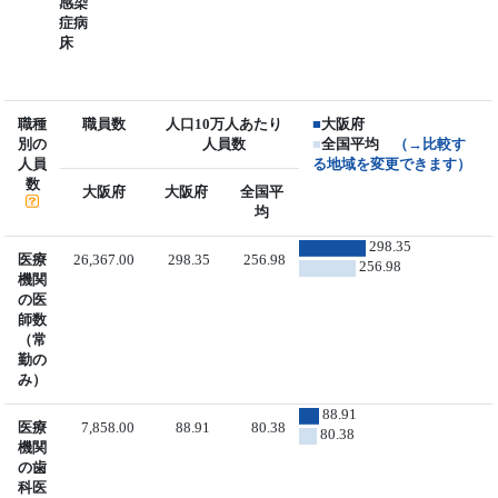
感染
症病
床
職種
職員数
人口10万人あたり
■
大阪府
別の
人員数
■
全国平均
（→比較す
人員
る地域を変更できます）
数
大阪府
大阪府
全国平
均
298.35
医療
26,367.00
298.35
256.98
256.98
機関
の医
師数
（常
勤の
み）
88.91
医療
7,858.00
88.91
80.38
80.38
機関
の歯
科医