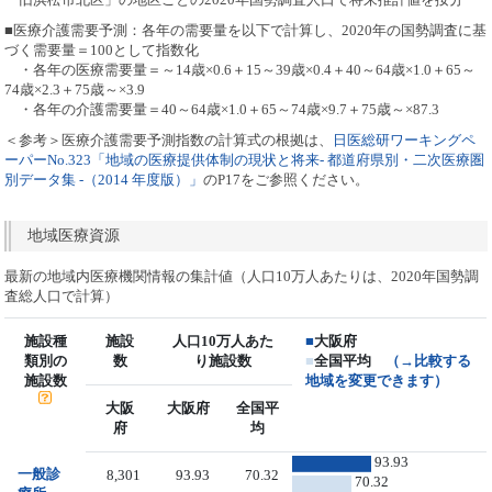
■医療介護需要予測：各年の需要量を以下で計算し、2020年の国勢調査に基
づく需要量＝100として指数化
・各年の医療需要量＝～14歳×0.6＋15～39歳×0.4＋40～64歳×1.0＋65～
74歳×2.3＋75歳～×3.9
・各年の介護需要量＝40～64歳×1.0＋65～74歳×9.7＋75歳～×87.3
＜参考＞医療介護需要予測指数の計算式の根拠は、
日医総研ワーキングペ
ーパーNo.323「地域の医療提供体制の現状と将来- 都道府県別・二次医療圏
別データ集 -（2014 年度版）」
のP17をご参照ください。
地域医療資源
最新の地域内医療機関情報の集計値（人口10万人あたりは、2020年国勢調
査総人口で計算）
施設種
施設
人口10万人あた
■
大阪府
類別の
数
り施設数
■
全国平均
（→比較する
施設数
地域を変更できます）
大阪
大阪府
全国平
府
均
93.93
一般診
8,301
93.93
70.32
70.32