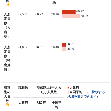
数
均
60.22
入所
77,568
60.22
78.26
78.26
定員
数
（入
所
型）
16.37
入所
21,087
16.37
16.40
16.40
定員
数
（特
定施
設）
職種
職員数
75歳以上1千人あ
■
大阪府
別の
たり人員数
■
全国平均
（→比較する
人員
地域を変更できます）
数
大阪府
大阪府
全国平
均