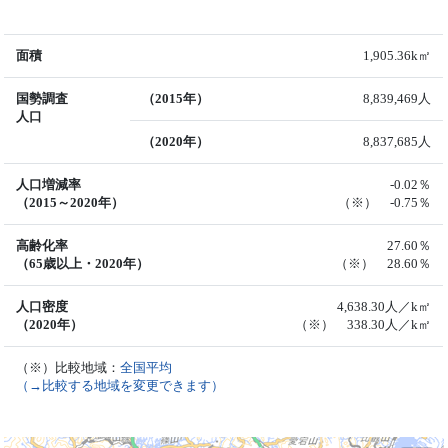
面積
1,905.36k㎡
国勢調査
（2015年）
8,839,469人
人口
（2020年）
8,837,685人
人口増減率
-0.02％
（2015～2020年）
（※） -0.75％
高齢化率
27.60％
（65歳以上・2020年）
（※） 28.60％
人口密度
4,638.30人／k㎡
（2020年）
（※） 338.30人／k㎡
（※）比較地域：
全国平均
（→比較する地域を変更できます）