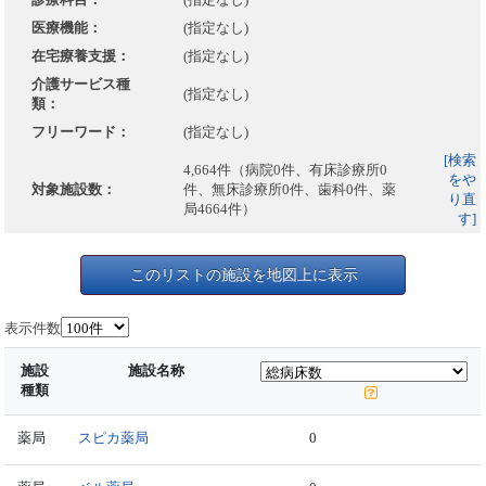
医療機能：
(指定なし)
在宅療養支援：
(指定なし)
介護サービス種
(指定なし)
類：
フリーワード：
(指定なし)
[検索
4,664件（病院0件、有床診療所0
をや
対象施設数：
件、無床診療所0件、歯科0件、薬
り直
局4664件）
す]
このリストの施設を地図上に表示
表示件数
施設
施設名称
種類
薬局
スピカ薬局
0