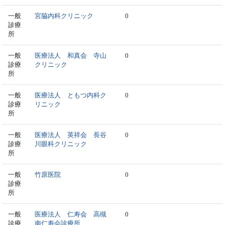
一般
宮脇内科クリニック
0
診療
所
一般
医療法人 和真会 寺山
0
診療
クリニック
所
一般
医療法人 ともつ内科ク
0
診療
リニック
所
一般
医療法人 英祥会 長谷
0
診療
川眼科クリニック
所
一般
竹原医院
0
診療
所
一般
医療法人 仁寿会 高槻
0
診療
南仁寿会診療所