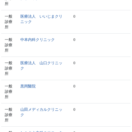
所
一般
医療法人 いいじまクリ
0
診療
ニック
所
一般
中本内科クリニック
0
診療
所
一般
医療法人 山口クリニッ
0
診療
ク
所
一般
黒岡醫院
0
診療
所
一般
山田メディカルクリニッ
0
診療
ク
所