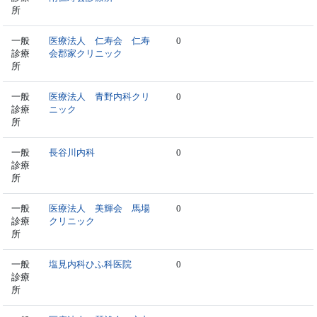
所
一般
医療法人 仁寿会 仁寿
0
診療
会郡家クリニック
所
一般
医療法人 青野内科クリ
0
診療
ニック
所
一般
長谷川内科
0
診療
所
一般
医療法人 美輝会 馬場
0
診療
クリニック
所
一般
塩見内科ひふ科医院
0
診療
所