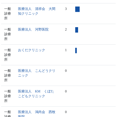
一般
医療法人 清祥会 大間
3
診療
知クリニック
所
一般
医療法人 河野医院
2
診療
所
一般
おくだクリニック
1
診療
所
一般
医療法人 こんどうクリ
0
診療
ニック
所
一般
医療法人 KM くぼた
0
診療
こどもクリニック
所
一般
医療法人 鴻尚会 西牧
0
診療
医院