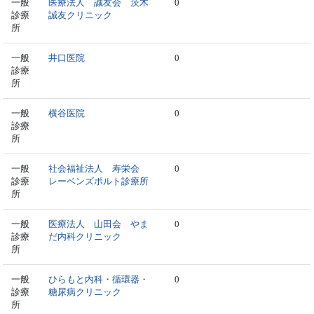
一般
医療法人 誠友会 茨木
0
診療
誠友クリニック
所
一般
井口医院
0
診療
所
一般
横谷医院
0
診療
所
一般
社会福祉法人 寿栄会
0
診療
レーベンズポルト診療所
所
一般
医療法人 山田会 やま
0
診療
だ内科クリニック
所
一般
ひらもと内科・循環器・
0
診療
糖尿病クリニック
所