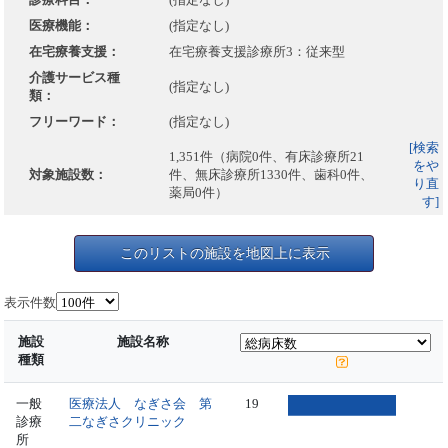
医療機能：
(指定なし)
在宅療養支援：
在宅療養支援診療所3：従来型
介護サービス種
(指定なし)
類：
フリーワード：
(指定なし)
[検索
1,351件（病院0件、有床診療所21
をや
対象施設数：
件、無床診療所1330件、歯科0件、
り直
薬局0件）
す]
このリストの施設を地図上に表示
表示件数
施設
施設名称
種類
一般
医療法人 なぎさ会 第
19
診療
二なぎさクリニック
所