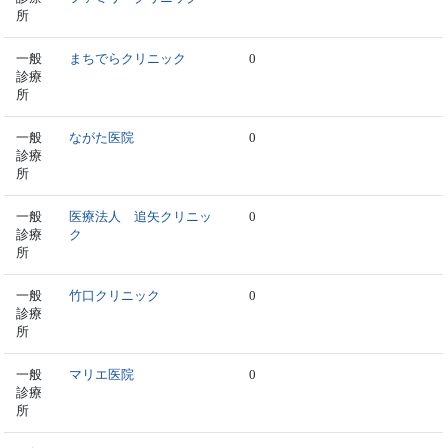
所
一般
まちでらクリニック
0
診療
所
一般
ながた医院
0
診療
所
一般
医療法人 追矢クリニッ
0
診療
ク
所
一般
竹口クリニック
0
診療
所
一般
マリエ医院
0
診療
所