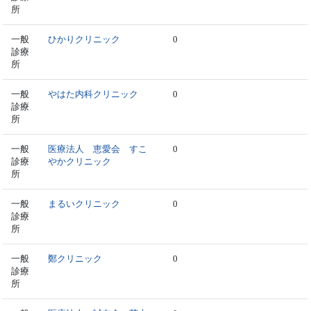
所
一般
ひかりクリニック
0
診療
所
一般
やはた内科クリニック
0
診療
所
一般
医療法人 恵愛会 すこ
0
診療
やかクリニック
所
一般
まるいクリニック
0
診療
所
一般
鄭クリニック
0
診療
所