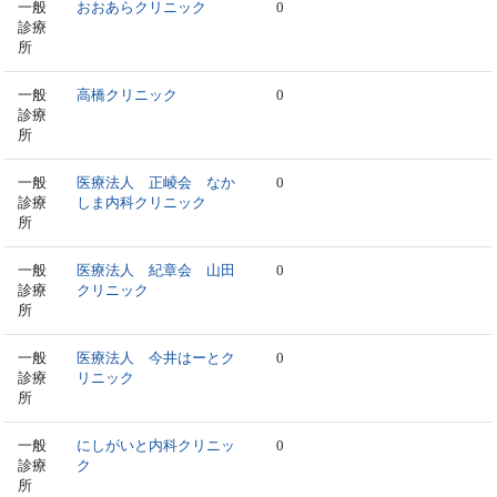
一般
おおあらクリニック
0
診療
所
一般
高橋クリニック
0
診療
所
一般
医療法人 正崚会 なか
0
診療
しま内科クリニック
所
一般
医療法人 紀章会 山田
0
診療
クリニック
所
一般
医療法人 今井はーとク
0
診療
リニック
所
一般
にしがいと内科クリニッ
0
診療
ク
所