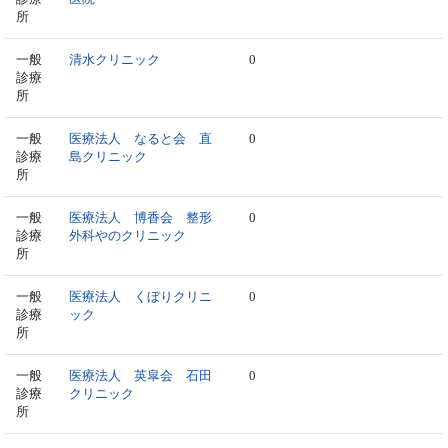
所
一般
清水クリニック
0
診療
所
一般
医療法人 なると会 直
0
診療
島クリニック
所
一般
医療法人 博香会 整形
0
診療
外科やのクリニック
所
一般
医療法人 くぼりクリニ
0
診療
ック
所
一般
医療法人 英皐会 石田
0
診療
クリニック
所