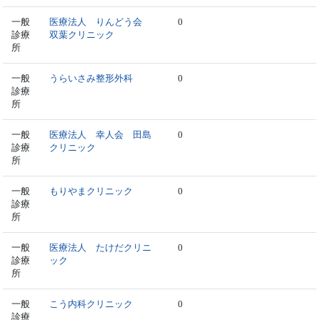
一般
医療法人 りんどう会
0
診療
双葉クリニック
所
一般
うらいさみ整形外科
0
診療
所
一般
医療法人 幸人会 田島
0
診療
クリニック
所
一般
もりやまクリニック
0
診療
所
一般
医療法人 たけだクリニ
0
診療
ック
所
一般
こう内科クリニック
0
診療