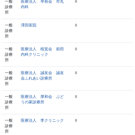
一般
医療法人 琴裕会 市丸
0
診療
内科
所
一般
澤田医院
0
診療
所
一般
医療法人 桜箕会 前田
0
診療
内科クリニック
所
一般
医療法人 誠友会 誠友
0
診療
会ふれあい診療所
所
一般
医療法人 厚和会 ぶど
0
診療
うの家診療所
所
一般
医療法人 李クリニック
0
診療
所