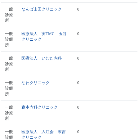
一般
なんば山田クリニック
0
診療
所
一般
医療法人 実TMC 玉谷
0
診療
クリニック
所
一般
医療法人 いむた内科
0
診療
所
一般
なわクリニック
0
診療
所
一般
森本内科クリニック
0
診療
所
一般
医療法人 入江会 末吉
0
診療
クリニック