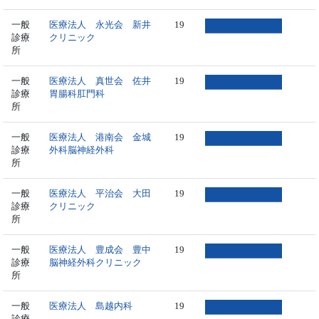
一般
医療法人 永光会 新井
19
診療
クリニック
所
一般
医療法人 真世会 佐井
19
診療
胃腸科肛門科
所
一般
医療法人 港南会 金城
19
診療
外科脳神経外科
所
一般
医療法人 平治会 大田
19
診療
クリニック
所
一般
医療法人 豊成会 豊中
19
診療
脳神経外科クリニック
所
一般
医療法人 島越内科
19
診療