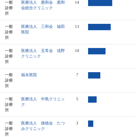
一般
医療法人 惠和会 惠和
14
診療
会総合クリニック
所
一般
医療法人 三和会 福田
13
診療
医院
所
一般
医療法人 五常会 浅野
10
診療
クリニック
所
一般
福永医院
7
診療
所
一般
医療法人 中島クリニッ
5
診療
ク
所
一般
医療法人 雄徳会 たつ
3
診療
みクリニック
所