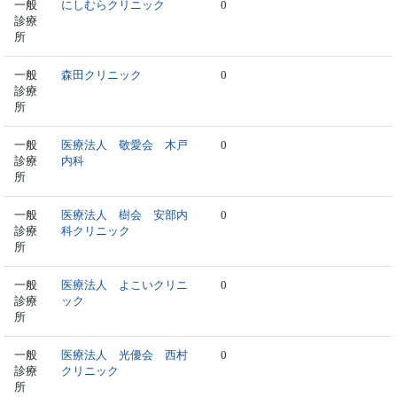
一般
にしむらクリニック
0
診療
所
一般
森田クリニック
0
診療
所
一般
医療法人 敬愛会 木戸
0
診療
内科
所
一般
医療法人 樹会 安部内
0
診療
科クリニック
所
一般
医療法人 よこいクリニ
0
診療
ック
所
一般
医療法人 光優会 西村
0
診療
クリニック
所