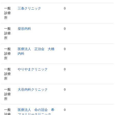
一般
三条クリニック
0
診療
所
一般
柴谷内科
0
診療
所
一般
医療法人 正治会 大橋
0
診療
内科
所
一般
やりやまクリニック
0
診療
所
一般
大谷内科クリニック
0
診療
所
一般
医療法人 命の冠会 希
0
診療
ファミリークリニック