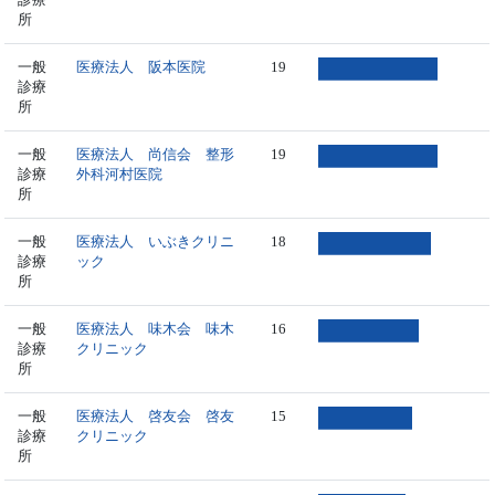
所
一般
医療法人 阪本医院
19
診療
所
一般
医療法人 尚信会 整形
19
診療
外科河村医院
所
一般
医療法人 いぶきクリニ
18
診療
ック
所
一般
医療法人 味木会 味木
16
診療
クリニック
所
一般
医療法人 啓友会 啓友
15
診療
クリニック
所