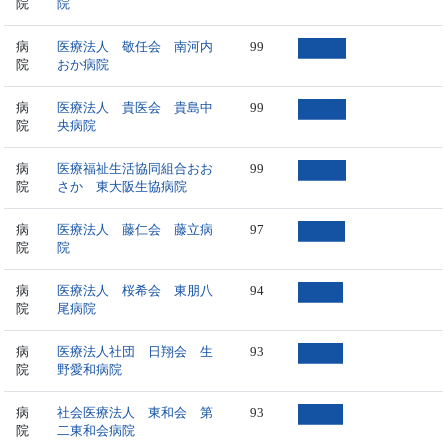
院
院
病
医療法人 敬任会 南河内
99
院
おか病院
病
医療法人 貴医会 貴島中
99
院
央病院
病
医療福祉生活協同組合おお
99
院
さか 東大阪生協病院
病
医療法人 藤仁会 藤立病
97
院
院
病
医療法人 桜希会 東朋八
94
院
尾病院
病
医療法人社団 日翔会 生
93
院
野愛和病院
病
社会医療法人 東和会 第
93
院
二東和会病院