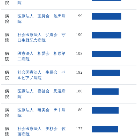
院
院
病
医療法人 宝持会 池田病
199
院
院
病
社会医療法人 弘道会 守
199
院
口生野記念病院
病
医療法人 相愛会 相原第
198
院
二病院
病
社会医療法人 生長会 ベ
192
院
ルピアノ病院
病
医療法人 嘉健会 思温病
180
院
院
病
医療法人 暁美会 田中病
180
院
院
病
社会医療法人 美杉会 佐
177
院
藤病院