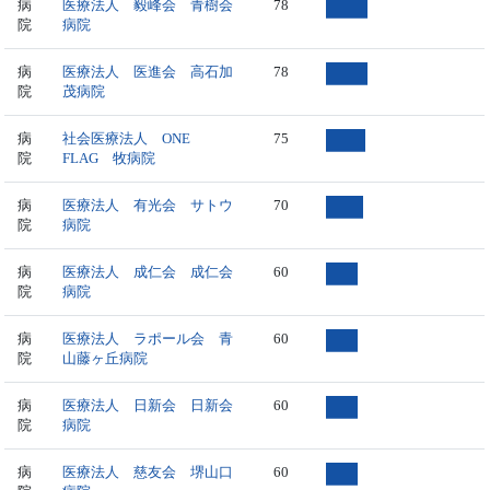
病
医療法人 毅峰会 青樹会
78
院
病院
病
医療法人 医進会 高石加
78
院
茂病院
病
社会医療法人 ONE
75
院
FLAG 牧病院
病
医療法人 有光会 サトウ
70
院
病院
病
医療法人 成仁会 成仁会
60
院
病院
病
医療法人 ラポール会 青
60
院
山藤ヶ丘病院
病
医療法人 日新会 日新会
60
院
病院
病
医療法人 慈友会 堺山口
60