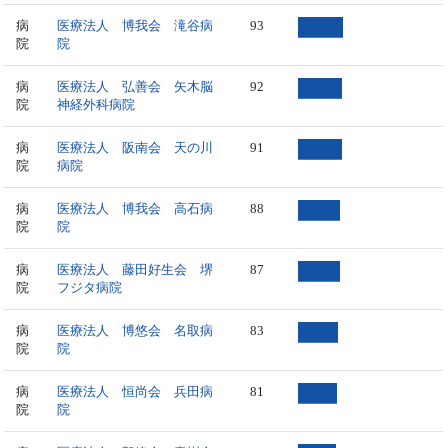
病
医療法人 博我会 滝谷病
93
院
院
病
医療法人 弘善会 矢木脳
92
院
神経外科病院
病
医療法人 阪南会 天の川
91
院
病院
病
医療法人 博我会 高石病
88
院
院
病
医療法人 藤田好生会 堺
87
院
フジタ病院
病
医療法人 博悠会 名取病
83
院
院
病
医療法人 恒尚会 兵田病
81
院
院