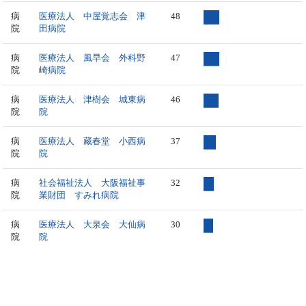
病
医療法人 中屋覚志会 津
48
院
田病院
病
医療法人 風早会 外科野
47
院
崎病院
病
医療法人 津樹会 城東病
46
院
院
病
医療法人 藏春堂 小西病
37
院
院
病
社会福祉法人 大阪福祉事
32
院
業財団 すみれ病院
病
医療法人 大泉会 大仙病
30
院
院