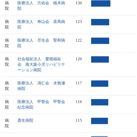
病
医療法人 方佑会 植木病
130
院
院
病
医療法人 寿山会 喜馬病
123
院
院
病
医療法人 尽生会 聖和病
122
院
院
病
社会福祉法人 愛徳福祉
120
院
会 南大阪小児リハビリテ
ーション病院
病
医療法人 清仁会 水無瀬
117
院
病院
病
医療法人 甲聖会 甲聖会
116
院
紀念病院
病
貴生病院
115
院