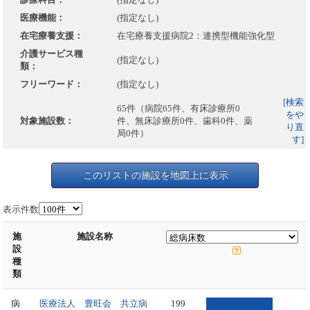
医療機能：
(指定なし)
在宅療養支援：
在宅療養支援病院2：連携型機能強化型
介護サービス種
(指定なし)
類：
フリーワード：
(指定なし)
[検索
65件（病院65件、有床診療所0
をや
対象施設数：
件、無床診療所0件、歯科0件、薬
り直
局0件）
す]
このリストの施設を地図上に表示
表示件数
施
施設名称
設
種
類
病
医療法人 豊旺会 共立病
199