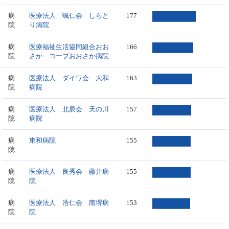
病
医療法人 颯仁会 しらと
177
院
り病院
病
医療福祉生活協同組合おお
166
院
さか コープおおさか病院
病
医療法人 ダイワ会 大和
163
院
病院
病
医療法人 北辰会 天の川
157
院
病院
病
東和病院
155
院
病
医療法人 良秀会 藤井病
155
院
院
病
医療法人 浩仁会 南堺病
153
院
院