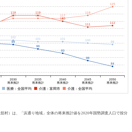
125
119
119
119
117
117
117
115
112
111
102
101
101
100
99
99
96
93
88
84
2030
2035
2040
2045
2050
将来推計
将来推計
将来推計
将来推計
将来推計
医療：全国平均
介護：富岡市
介護：全国平均
村）は、「浜通り地域」全体の将来推計値を2020年国勢調査人口で按分