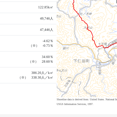
122.85k㎡
49,746人
47,446人
-4.62％
（※） -0.75％
34.60％
（※） 28.60％
386.20人／k㎡
（※） 338.30人／k㎡
Shoreline data is derived from: United States. Nation
USGS Information Services, 1997.