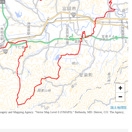
+
−
国土地理院
al Imagery and Mapping Agency. "Vector Map Level 0 (VMAP0)." Bethesda, MD: Denver, CO: The Agency;