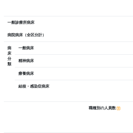
一般診療所病床
病院病床（全区分計）
病
一般病床
床
分
精神病床
類
療養病床
結核・感染症病床
職種別の人員数