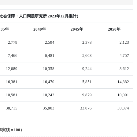
会保障・人口問題研究所 2023年12月推計）
035年
2040年
2045年
2050年
2,779
2,594
2,378
2,123
7,466
6,481
5,603
4,757
12,089
10,358
9,244
8,612
16,381
16,470
15,851
14,882
10,581
10,243
9,879
10,091
38,715
35,903
33,076
30,374
年実績＝100）