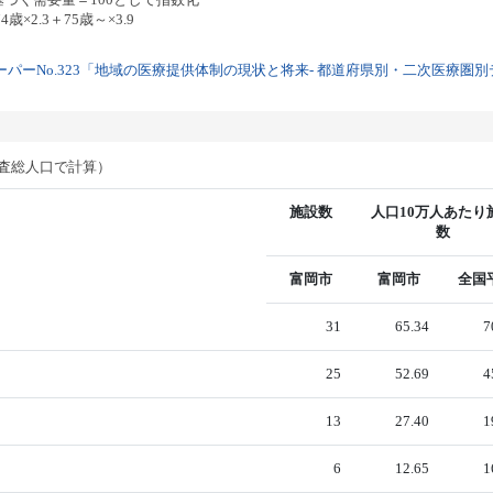
歳×2.3＋75歳～×3.9
パーNo.323「地域の医療提供体制の現状と将来- 都道府県別・二次医療圏別デー
調査総人口で計算）
施設数
人口10万人あたり
数
富岡市
富岡市
全国
31
65.34
7
25
52.69
4
13
27.40
1
6
12.65
1