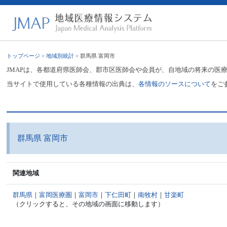
トップページ
>
地域別統計
> 群馬県 富岡市
JMAPは、各都道府県医師会、郡市区医師会や会員が、自地域の将来の医
当サイトで使用している各種情報の出典は、
各情報のソースについて
をご
群馬県 富岡市
関連地域
群馬県
｜
富岡医療圏
｜
富岡市
｜
下仁田町
｜
南牧村
｜
甘楽町
（クリックすると、その地域の画面に移動します）