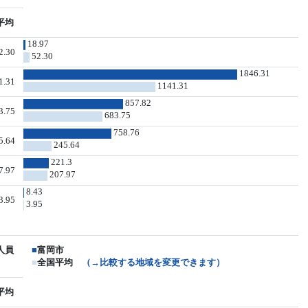
平均
18.97
2.30
52.30
1846.31
1.31
1141.31
857.82
3.75
683.75
758.76
5.64
245.64
221.3
7.97
207.97
8.43
3.95
3.95
人員
■
富岡市
■
全国平均
（→比較する地域を変更できます）
平均