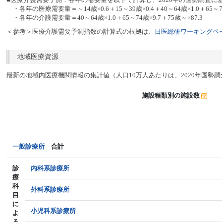
・各年の医療需要量＝～14歳×0.6＋15～39歳×0.4＋40～64歳×1.0＋65～74
・各年の介護需要量＝40～64歳×1.0＋65～74歳×9.7＋75歳～×87.3
＜参考＞医療介護需要予測指数の計算式の根拠は、
日医総研ワーキングペー
地域医療資源
最新の地域内医療機関情報の集計値（人口10万人あたりは、2020年国勢
施設種類別の施設数
一般診療所
合計
診
内科系診療所
療
科
外科系診療所
目
に
小児科系診療所
よ
る