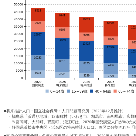
50000
8513
45000
9741
40000
10522
7925
10581
35000
102
6897
30000
15697
6065
5800
14559
25000
62
13427
12089
20000
103
15000
10233
8813
10000
8175
7466
64
5000
5078
4046
3239
2779
25
0
2020
2025
2030
2035
20
国勢調査
将来推計
将来推計
将来推計
将来
0～14歳
15～39歳
40～64歳
65～74歳
■将来推計人口：国立社会保障・人口問題研究所（2023年12月推計）
・福島県「浜通り地域」13市町村（いわき市、相馬市、南相馬市、広野町
※富岡町、大熊町、双葉町、浪江町は、2020年国勢調査人口が0のた
・静岡県浜松市中央区・浜名区の将来推計人口は、両区に分割された「旧
■医療介護需要予測：各年の需要量を以下で計算し、2020年の国勢調査に