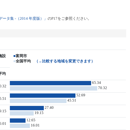
タ集 -（2014 年度版）」
のP17をご参照ください。
施設
■
富岡市
■
全国平均
（→比較する地域を変更できます）
平均
65.34
0.32
70.32
52.69
5.51
45.51
27.40
9.15
19.15
12.65
6.01
16.01