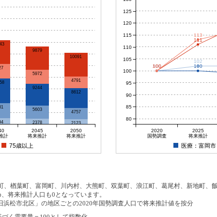
125
120
115
113
111
43
110
9879
10091
105
102
100
100
100
100
100
27
100
5972
4791
58
95
9244
8612
90
85
81
5603
4757
80
94
2378
2123
40
2045
2050
2020
2025
推計
将来推計
将来推計
国勢調査
将来推計
75歳以上
医療：富岡市
、楢葉町、富岡町、川内村、大熊町、双葉町、浪江町、葛尾村、新地町、飯舘
め、将来推計人口も0となっています。
浜松市北区」の地区ごとの2020年国勢調査人口で将来推計値を按分
基づく需要量＝100として指数化