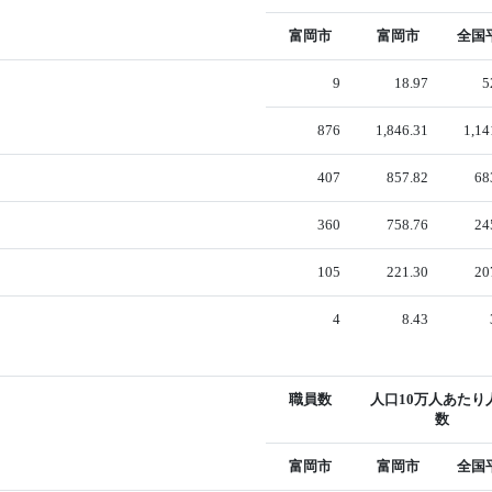
富岡市
富岡市
全国
9
18.97
5
876
1,846.31
1,14
407
857.82
68
360
758.76
24
105
221.30
20
4
8.43
職員数
人口10万人あたり
数
富岡市
富岡市
全国