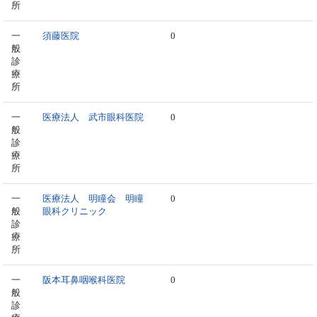
所
一
須藤医院
0
般
診
療
所
一
医療法人 武市眼科医院
0
般
診
療
所
一
医療法人 明瞳会 明瞳
0
般
眼科クリニック
診
療
所
一
阪本耳鼻咽喉科医院
0
般
診