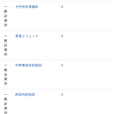
一
大竹外科胃腸科
0
般
診
療
所
一
青葉クリニック
0
般
診
療
所
一
中野整形外科医院
0
般
診
療
所
一
村田内科医院
0
般
診
療
所