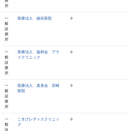
療
所
一
医療法人 細谷医院
0
般
診
療
所
一
医療法人 協和会 アラ
0
般
イクリニック
診
療
所
一
医療法人 真美会 宮崎
0
般
医院
診
療
所
一
こすげレディスクリニッ
0
般
ク
診