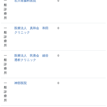
一
石川胃腸科医院
0
般
診
療
所
一
医療法人 真和会 和田
0
般
クリニック
診
療
所
一
医療法人 民善会 細谷
0
般
透析クリニック
診
療
所
一
神部医院
0
般
診
療
所