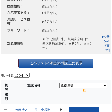
医療機能：
(指定なし)
在宅療養支援：
(指定なし)
介護サービス種
(指定なし)
類：
フリーワード：
(指定なし)
[検索
31件（病院0件、有床診療所1件、
をや
対象施設数：
無床診療所30件、歯科0件、薬局0
り直
件）
す]
このリストの施設を地図上に表示
表示件数
施
施設名称
設
種
類
一
医療法人 小泉 小泉医
9