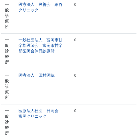
一
医療法人 民善会 細谷
0
般
クリニック
診
療
所
一
一般社団法人 富岡市甘
0
般
楽郡医師会 富岡市甘楽
診
郡医師会休日診療所
療
所
一
医療法人 田村医院
0
般
診
療
所
一
医療法人社団 日高会
0
般
富岡クリニック
診
療
所