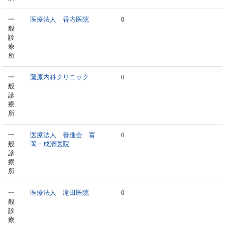
一
医療法人 香内医院
0
般
診
療
所
一
藤原内科クリニック
0
般
診
療
所
一
医療法人 善進会 富
0
般
岡・成清医院
診
療
所
一
医療法人 滝田医院
0
般
診
療