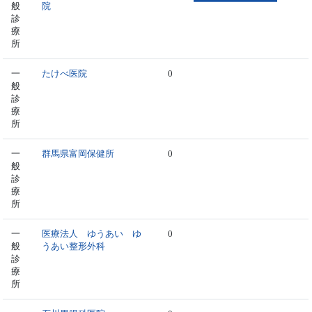
般
院
診
療
所
一
たけべ医院
0
般
診
療
所
一
群馬県富岡保健所
0
般
診
療
所
一
医療法人 ゆうあい ゆ
0
般
うあい整形外科
診
療
所