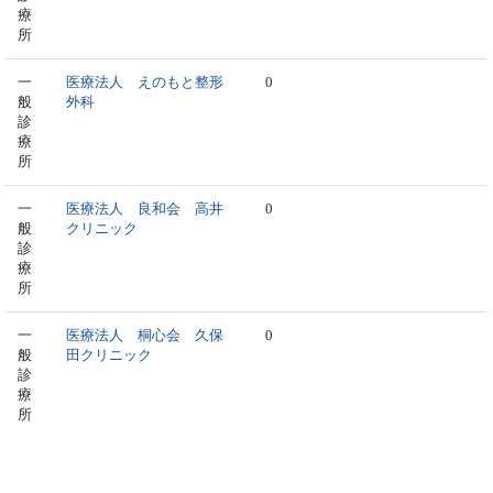
療
所
一
医療法人 えのもと整形
0
般
外科
診
療
所
一
医療法人 良和会 高井
0
般
クリニック
診
療
所
一
医療法人 桐心会 久保
0
般
田クリニック
診
療
所