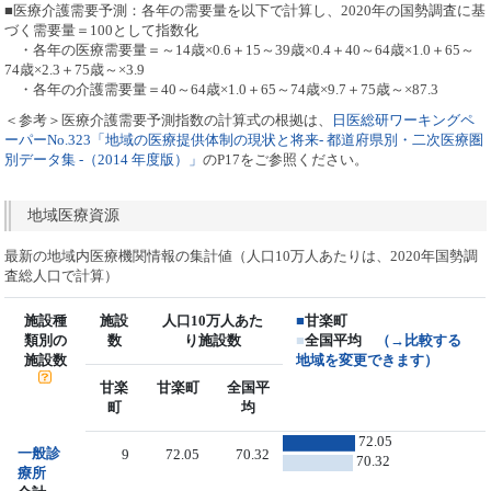
■医療介護需要予測：各年の需要量を以下で計算し、2020年の国勢調査に基
づく需要量＝100として指数化
・各年の医療需要量＝～14歳×0.6＋15～39歳×0.4＋40～64歳×1.0＋65～
74歳×2.3＋75歳～×3.9
・各年の介護需要量＝40～64歳×1.0＋65～74歳×9.7＋75歳～×87.3
＜参考＞医療介護需要予測指数の計算式の根拠は、
日医総研ワーキングペ
ーパーNo.323「地域の医療提供体制の現状と将来- 都道府県別・二次医療圏
別データ集 -（2014 年度版）」
のP17をご参照ください。
地域医療資源
最新の地域内医療機関情報の集計値（人口10万人あたりは、2020年国勢調
査総人口で計算）
施設種
施設
人口10万人あた
■
甘楽町
類別の
数
り施設数
■
全国平均
（→比較する
施設数
地域を変更できます）
甘楽
甘楽町
全国平
町
均
72.05
一般診
9
72.05
70.32
70.32
療所