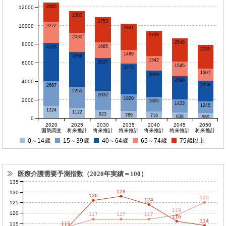
2065
12000
2380
2753
10000
2272
2831
2739
2030
2548
8000
1685
4163
2535
1489
3796
1542
3527
6000
1545
3275
1307
2829
2490
4000
2258
2667
2255
2032
1820
2000
1605
1423
1245
1324
1122
923
789
716
638
560
0
2020
2025
2030
2035
2040
2045
2050
国勢調査
将来推計
将来推計
将来推計
将来推計
将来推計
将来推計
0～14歳
15～39歳
40～64歳
65～74歳
75歳以上
医療介護需要予測指数（2020年実績＝100）
135
128
130
126
125
124
125
119
120
117
117
117
116
114
113
115
112