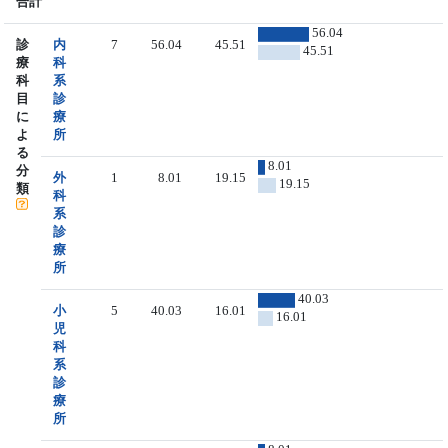
合計
56.04
診
内
7
56.04
45.51
45.51
療
科
科
系
目
診
に
療
よ
所
る
8.01
分
外
1
8.01
19.15
19.15
類
科
系
診
療
所
40.03
小
5
40.03
16.01
16.01
児
科
系
診
療
所