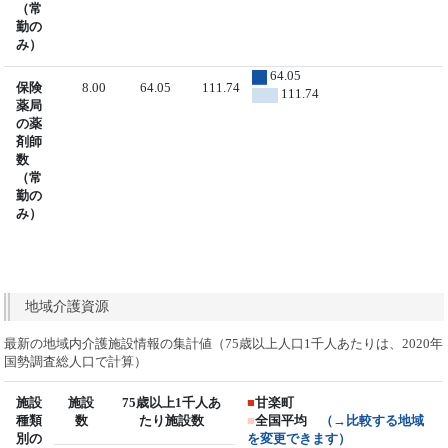
（常
勤の
み）
64.05
保険
8.00
64.05
111.74
111.74
薬局
の薬
剤師
数
（常
勤の
み）
地域介護資源
最新の地域内介護施設情報の集計値（75歳以上人口1千人あたりは、2020年
国勢調査総人口で計算）
施設
施設
75歳以上1千人あ
■
甘楽町
種類
数
たり施設数
■
全国平均
（→比較する地域
別の
を変更できます）