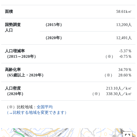
面積
58.61k㎡
国勢調査
（2015年）
13,200人
人口
（2020年）
12,491人
人口増減率
-5.37％
（2015～2020年）
（※） -0.75％
高齢化率
34.70％
（65歳以上・2020年）
（※） 28.60％
人口密度
213.10人／k㎡
（2020年）
（※） 338.30人／k㎡
（※）比較地域：
全国平均
（→比較する地域を変更できます）