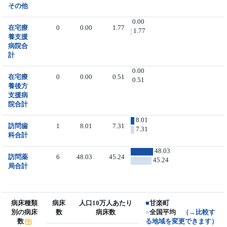
その他
0.00
在宅療
0
0.00
1.77
1.77
養支援
病院合
計
0.00
在宅療
0
0.00
0.51
0.51
養後方
支援病
院合計
8.01
訪問歯
1
8.01
7.31
7.31
科合計
48.03
訪問薬
6
48.03
45.24
45.24
局合計
病床種類
病床
人口10万人あたり
■
甘楽町
別の病床
数
病床数
■
全国平均
（→比較す
数
る地域を変更できます）