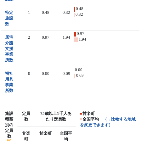
0.48
特定
1
0.48
0.32
0.32
施設
数
0.97
居宅
2
0.97
1.94
1.94
介護
支援
事業
所数
0.00
福祉
0
0.00
0.69
0.69
用具
事業
所数
施設
定員
75歳以上1千人あ
■
甘楽町
種類
数
たり定員数
■
全国平均
（→比較する地域
別の
を変更できます）
定員
甘楽
甘楽町
全国平
数
町
均