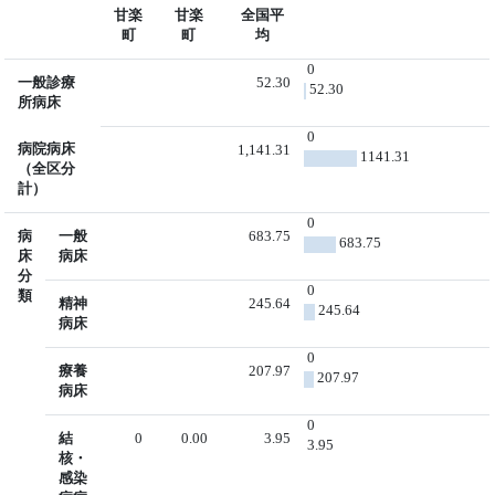
甘楽
甘楽
全国平
町
町
均
0
一般診療
52.30
52.30
所病床
0
病院病床
1,141.31
1141.31
（全区分
計）
0
病
一般
683.75
683.75
床
病床
分
0
類
精神
245.64
245.64
病床
0
療養
207.97
207.97
病床
0
結
0
0.00
3.95
3.95
核・
感染