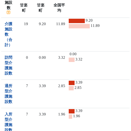
施設
甘楽
甘楽
全国平
数
町
町
均
9.20
介護
19
9.20
11.89
11.89
施設
数
（合
計）
0.00
訪問
0
0.00
3.32
3.32
型介
護施
設数
3.39
通所
7
3.39
2.85
2.85
型介
護施
設数
3.39
入所
7
3.39
1.96
1.96
型介
護施
設数