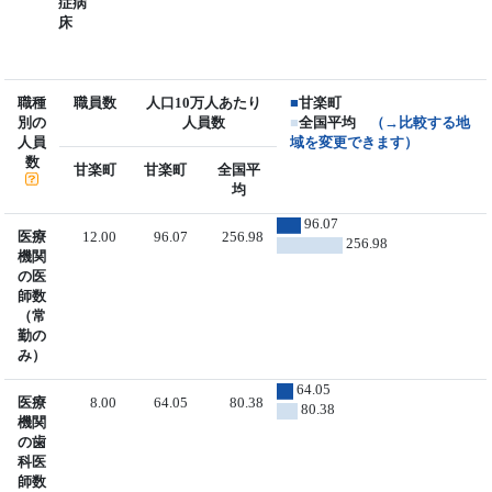
症病
床
職種
職員数
人口10万人あたり
■
甘楽町
別の
人員数
■
全国平均
（→比較する地
人員
域を変更できます）
数
甘楽町
甘楽町
全国平
均
96.07
医療
12.00
96.07
256.98
256.98
機関
の医
師数
（常
勤の
み）
64.05
医療
8.00
64.05
80.38
80.38
機関
の歯
科医
師数