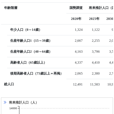
年齢階層
国勢調査
将来推計人口（国
2020年
2025年
203
年少人口（0～14歳）
1,324
1,122
9
生産年齢人口1（15～39歳）
2,667
2,255
2,
生産年齢人口2（40～64歳）
4,163
3,796
3,
高齢者人口（65歳以上）
4,337
4,410
4,
後期高齢者人口（75歳以上＝再掲）
2,065
2,380
2,
総人口
12,491
11,583
10,9
将来推計人口（人）
14000