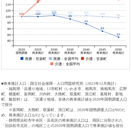
110
105
102
102
101
101
101
100
100
100
100
100
100
99
98
100
94
95
88
90
83
85
80
2020
2025
2030
2035
2040
2045
2050
国勢調査
将来推計
将来推計
将来推計
将来推計
将来推計
将来推計
医療：甘楽町
医療：全国平均
介護：甘楽町
介護：全国平均
■将来推計人口：国立社会保障・人口問題研究所（2023年12月推計）
・福島県「浜通り地域」13市町村（いわき市、相馬市、南相馬市、広野
町、楢葉町、富岡町、川内村、大熊町、双葉町、浪江町、葛尾村、新地
町、飯舘村）は、「浜通り地域」全体の将来推計値を2020年国勢調査人口
で按分
※富岡町、大熊町、双葉町、浪江町は、2020年国勢調査人口が0のた
め、将来推計人口も0となっています。
・静岡県浜松市中央区・浜名区の将来推計人口は、両区に分割された
「旧浜松市北区」の地区ごとの2020年国勢調査人口で将来推計値を按分