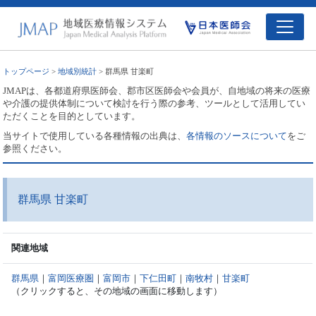
トップページ
>
地域別統計
> 群馬県 甘楽町
JMAPは、各都道府県医師会、郡市区医師会や会員が、自地域の将来の医療
や介護の提供体制について検討を行う際の参考、ツールとして活用してい
ただくことを目的としています。
当サイトで使用している各種情報の出典は、
各情報のソースについて
をご
参照ください。
群馬県 甘楽町
関連地域
群馬県
｜
富岡医療圏
｜
富岡市
｜
下仁田町
｜
南牧村
｜
甘楽町
（クリックすると、その地域の画面に移動します）