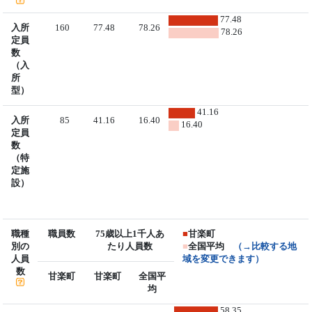
77.48
入所
160
77.48
78.26
78.26
定員
数
（入
所
型）
41.16
入所
85
41.16
16.40
16.40
定員
数
（特
定施
設）
職種
職員数
75歳以上1千人あ
■
甘楽町
別の
たり人員数
■
全国平均
（→比較する地
人員
域を変更できます）
数
甘楽町
甘楽町
全国平
均
58.35