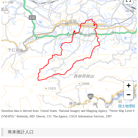
+
−
国土地理院
Shoreline data is derived from: United States. National Imagery and Mapping Agency. "Vector Map Level 0
(VMAP0)." Bethesda, MD: Denver, CO: The Agency; USGS Information Services, 1997.
将来推計人口