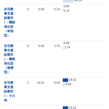
49.26
0.00
在宅療
0
0.00
0.24
0.24
養支援
診療所
1：機能
強化型
（単独
型）
0.00
在宅療
0
0.00
3.76
3.76
養支援
診療所
2：機能
強化型
（連携
型）
24.02
在宅療
3
24.02
8.64
8.64
養支援
診療所
3：その
他
24.02