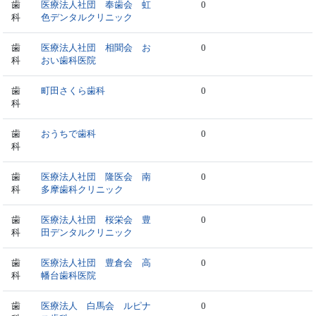
歯
医療法人社団 奉歯会 虹
0
科
色デンタルクリニック
歯
医療法人社団 相聞会 お
0
科
おい歯科医院
歯
町田さくら歯科
0
科
歯
おうちで歯科
0
科
歯
医療法人社団 隆医会 南
0
科
多摩歯科クリニック
歯
医療法人社団 桜栄会 豊
0
科
田デンタルクリニック
歯
医療法人社団 豊倉会 高
0
科
幡台歯科医院
歯
医療法人 白馬会 ルピナ
0