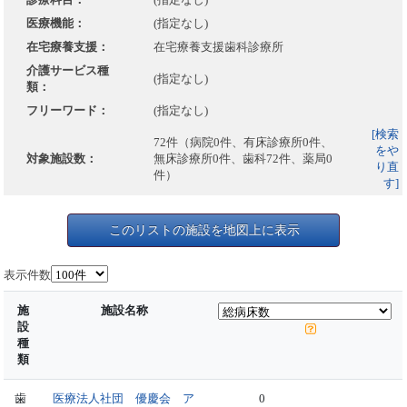
医療機能：
(指定なし)
在宅療養支援：
在宅療養支援歯科診療所
介護サービス種
(指定なし)
類：
フリーワード：
(指定なし)
[検索
72件（病院0件、有床診療所0件、
をや
対象施設数：
無床診療所0件、歯科72件、薬局0
り直
件）
す]
このリストの施設を地図上に表示
表示件数
施
施設名称
設
種
類
歯
医療法人社団 優慶会 ア
0