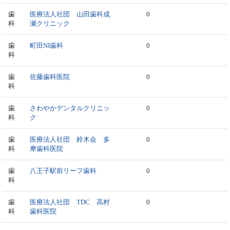
歯
医療法人社団 山田歯科成
0
科
瀬クリニック
歯
町田NI歯科
0
科
歯
佐藤歯科医院
0
科
歯
さわやかデンタルクリニッ
0
科
ク
歯
医療法人社団 鈴木会 多
0
科
摩歯科医院
歯
八王子駅前リーフ歯科
0
科
歯
医療法人社団 TDC 高村
0
科
歯科医院