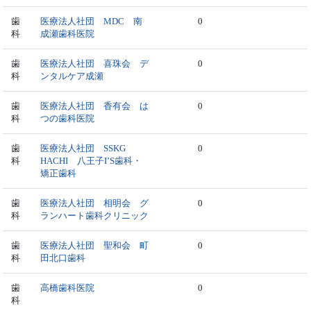
歯
医療法人社団 MDC 南
0
科
成瀬歯科医院
歯
医療法人社団 喜珠会 デ
0
科
ンタルケア成瀬
歯
医療法人社団 香有会 は
0
科
つの歯科医院
歯
医療法人社団 SSKG
0
科
HACHI 八王子I’S歯科・
矯正歯科
歯
医療法人社団 相明会 グ
0
科
ランハート歯科クリニック
歯
医療法人社団 聖和会 町
0
科
田北口歯科
歯
高橋歯科医院
0
科