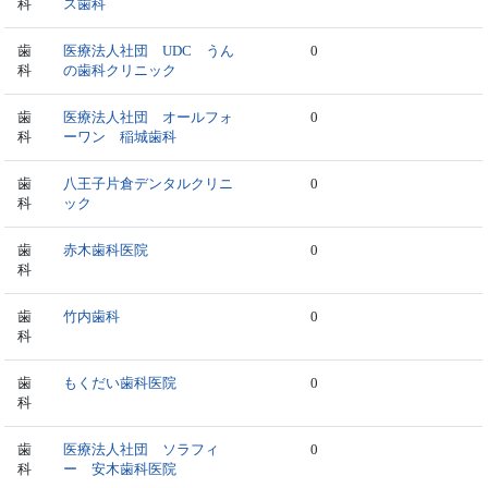
科
ス歯科
歯
医療法人社団 UDC うん
0
科
の歯科クリニック
歯
医療法人社団 オールフォ
0
科
ーワン 稲城歯科
歯
八王子片倉デンタルクリニ
0
科
ック
歯
赤木歯科医院
0
科
歯
竹内歯科
0
科
歯
もくだい歯科医院
0
科
歯
医療法人社団 ソラフィ
0
科
ー 安木歯科医院