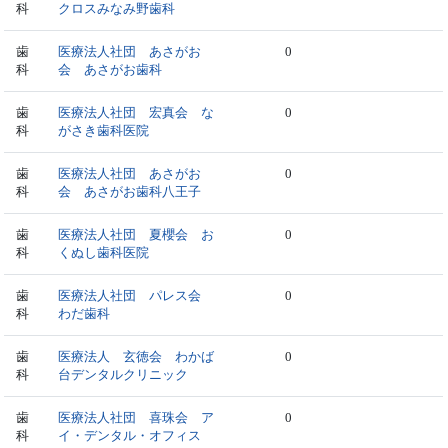
科
クロスみなみ野歯科
歯
医療法人社団 あさがお
0
科
会 あさがお歯科
歯
医療法人社団 宏真会 な
0
科
がさき歯科医院
歯
医療法人社団 あさがお
0
科
会 あさがお歯科八王子
歯
医療法人社団 夏櫻会 お
0
科
くぬし歯科医院
歯
医療法人社団 パレス会
0
科
わだ歯科
歯
医療法人 玄徳会 わかば
0
科
台デンタルクリニック
歯
医療法人社団 喜珠会 ア
0
科
イ・デンタル・オフィス