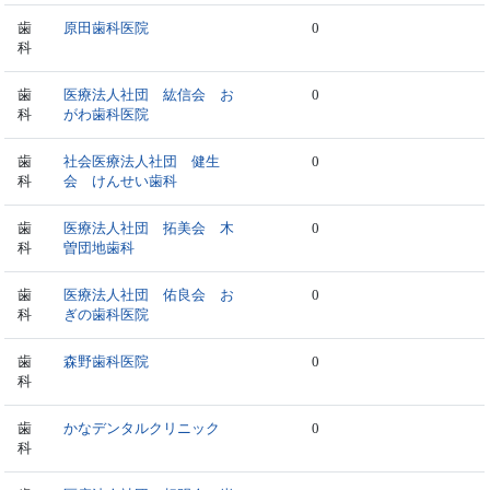
歯
原田歯科医院
0
科
歯
医療法人社団 紘信会 お
0
科
がわ歯科医院
歯
社会医療法人社団 健生
0
科
会 けんせい歯科
歯
医療法人社団 拓美会 木
0
科
曽団地歯科
歯
医療法人社団 佑良会 お
0
科
ぎの歯科医院
歯
森野歯科医院
0
科
歯
かなデンタルクリニック
0
科