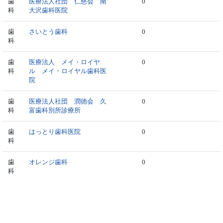
歯
医療法人社団 仁慈会 南
0
科
大沢歯科医院
歯
さいとう歯科
0
科
歯
医療法人 メイ・ロイヤ
0
科
ル メイ・ロイヤル歯科医
院
歯
医療法人社団 潤徳会 久
0
科
富歯科別所診療所
歯
はっとり歯科医院
0
科
歯
オレンジ歯科
0
科