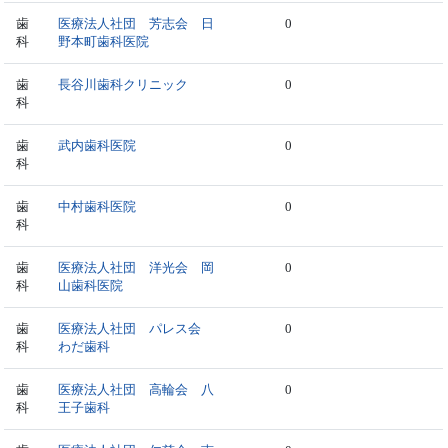
歯
医療法人社団 芳志会 日
0
科
野本町歯科医院
歯
長谷川歯科クリニック
0
科
歯
武内歯科医院
0
科
歯
中村歯科医院
0
科
歯
医療法人社団 洋光会 岡
0
科
山歯科医院
歯
医療法人社団 パレス会
0
科
わだ歯科
歯
医療法人社団 高輪会 八
0
科
王子歯科