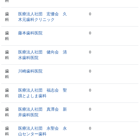
科
歯
医療法人社団 宏優会 久
0
科
木元歯科クリニック
歯
藤本歯科医院
0
科
歯
医療法人社団 健向会 清
0
科
水歯科医院
歯
川崎歯科医院
0
科
歯
医療法人社団 福志会 聖
0
科
蹟とよしま歯科
歯
医療法人社団 真潭会 新
0
科
井歯科医院
歯
医療法人社団 永聖会 永
0
科
山センター歯科