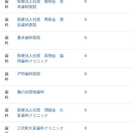
歯
医療法人社団 相明会 岩
0
科
本歯科医院
歯
医療法人社団 秀医会 濱
0
科
谷歯科医院
歯
夏央歯科医院
0
科
歯
医療法人社団 高翔会 協
0
科
同歯科クリニック
歯
戸羽歯科医院
0
科
歯
藤の台団地歯科
0
科
歯
医療法人社団 潤徳会 久
0
科
富歯科クリニック
歯
三沢町久富歯科クリニック
0