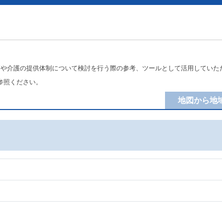
療や介護の提供体制について検討を行う際の参考、ツールとして活用していた
参照ください。
地図から地