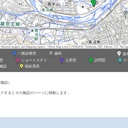
tes. National Imagery and Mapping Agency. "Vector Map Level 0 (VMAP0)." Bethesda, MD: Denver, CO: The Ag
一般診療所
歯科
薬
型
ショートステイ
入所型
訪問型
ケ
施設
福祉用具
0施設）
ックするとその施設のページに移動します。