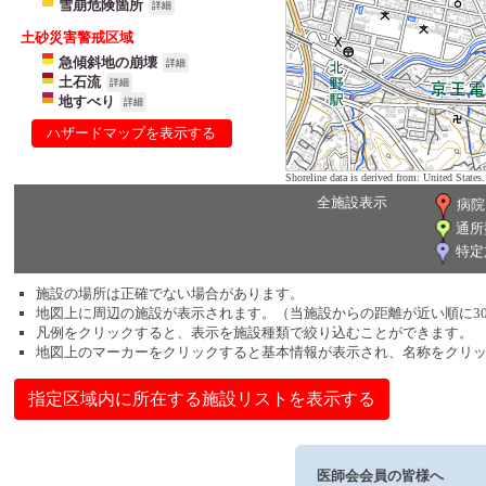
雪崩危険箇所
詳細
土砂災害警戒区域
急傾斜地の崩壊
詳細
土石流
詳細
地すべり
詳細
ハザードマップを表示する
Shoreline data is derived from: United Sta
全施設表示
病院
通所
特定
施設の場所は正確でない場合があります。
地図上に周辺の施設が表示されます。（当施設からの距離が近い順に3
凡例をクリックすると、表示を施設種類で絞り込むことができます。
地図上のマーカーをクリックすると基本情報が表示され、名称をクリ
指定区域内に所在する施設リストを表示する
医師会会員の皆様へ