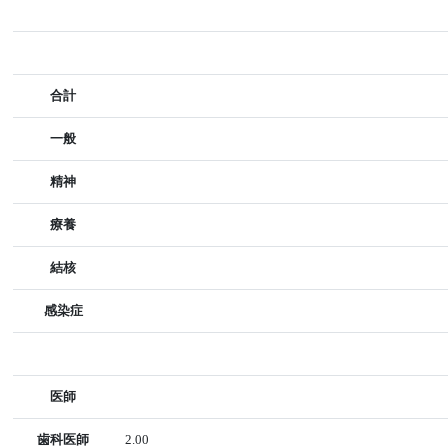
合計
一般
精神
療養
結核
感染症
医師
歯科医師
2.00