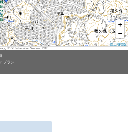
+
−
国土地理院
ency; USGS Information Services, 1997.
局
アプラン