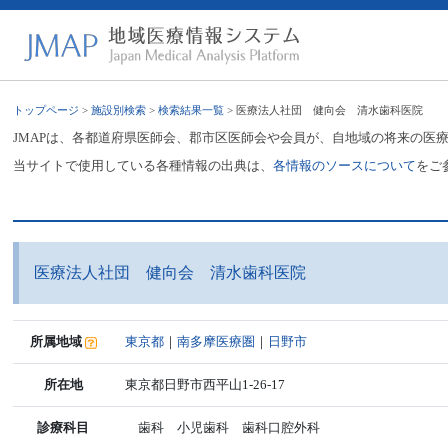
トップページ
>
施設別検索
>
検索結果一覧
> 医療法人社団 健向会 清水歯科医院
JMAPは、各都道府県医師会、郡市区医師会や会員が、自地域の将来の医
当サイトで使用している各種情報の出典は、
各情報のソースについて
をご
医療法人社団 健向会 清水歯科医院
所属地域
東京都
｜
南多摩医療圏
｜
日野市
所在地
東京都日野市西平山1-26-17
診療科目
歯科 小児歯科 歯科口腔外科