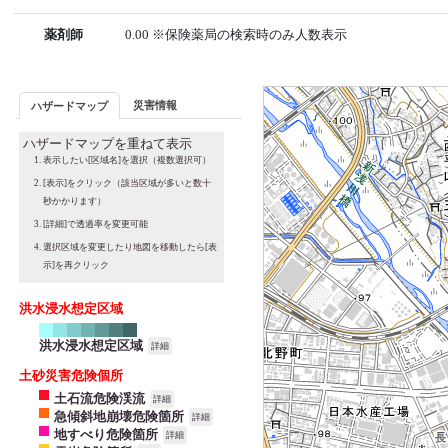
薬剤師
0.00 ※保険薬局の検索時のみ人数表示
災害情報
ハザードマップ
ハザードマップを重ねて表示
表示したい[区域名]を選択（複数選択可）
[表示]をクリック（該当区域が多いと数十
秒かかります）
[詳細]で透過率を変更可能
選択区域を変更したり地図を移動したら[表
示]を再クリック
洪水浸水想定区域
洪水浸水想定区域
詳細
土砂災害危険個所
土石流危険渓流
詳細
急傾斜地崩壊危険箇所
詳細
地すべり危険箇所
詳細