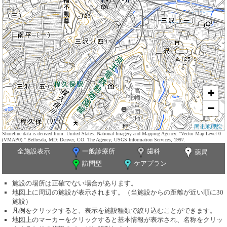
+
−
国土地理院
Shoreline data is derived from: United States. National Imagery and Mapping Agency. "Vector Map Level 0
(VMAP0)." Bethesda, MD: Denver, CO: The Agency; USGS Information Services, 1997.
全施設表示
一般診療所
歯科
薬局
訪問型
ケアプラン
施設の場所は正確でない場合があります。
地図上に周辺の施設が表示されます。（当施設からの距離が近い順に30
施設）
凡例をクリックすると、表示を施設種類で絞り込むことができます。
地図上のマーカーをクリックすると基本情報が表示され、名称をクリッ