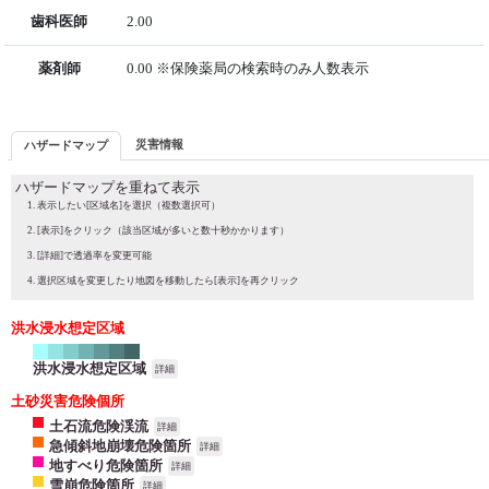
歯科医師
2.00
薬剤師
0.00 ※保険薬局の検索時のみ人数表示
災害情報
ハザードマップ
ハザードマップを重ねて表示
表示したい[区域名]を選択（複数選択可）
[表示]をクリック（該当区域が多いと数十秒かかります）
[詳細]で透過率を変更可能
選択区域を変更したり地図を移動したら[表示]を再クリック
洪水浸水想定区域
洪水浸水想定区域
詳細
土砂災害危険個所
土石流危険渓流
詳細
急傾斜地崩壊危険箇所
詳細
地すべり危険箇所
詳細
雪崩危険箇所
詳細