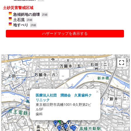
土砂災害警戒区域
急傾斜地の崩壊
詳細
土石流
詳細
地すべり
詳細
ハザードマップを表示する
×
医療法人社団 潤徳会 久富歯科ク
リニック
東京都日野市高幡1001-8久野第2ビ
ル5F
歯科