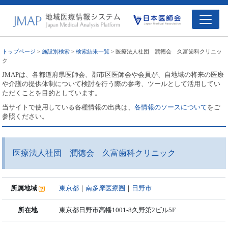
トップページ
>
施設別検索
>
検索結果一覧
> 医療法人社団 潤徳会 久富歯科クリニッ
ク
JMAPは、各都道府県医師会、郡市区医師会や会員が、自地域の将来の医療
や介護の提供体制について検討を行う際の参考、ツールとして活用してい
ただくことを目的としています。
当サイトで使用している各種情報の出典は、
各情報のソースについて
をご
参照ください。
医療法人社団 潤徳会 久富歯科クリニック
所属地域
東京都
｜
南多摩医療圏
｜
日野市
所在地
東京都日野市高幡1001-8久野第2ビル5F