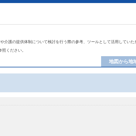
療や介護の提供体制について検討を行う際の参考、ツールとして活用していた
参照ください。
地図から地