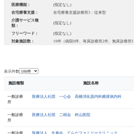
医療機能：
(指定なし)
在宅療養支援：
在宅療養支援診療所3：従来型
介護サービス種
(指定なし)
類：
フリーワード：
(指定なし)
対象施設数：
19件（病院0件、有床診療所2件、無床診療所1
表示件数
施設種類
施設名称
一般診療
医療法人社団 一心会 高橋消化器内科糖尿病内科
所
一般診療
医療法人社団 二樹会 村山医院
所
一般診療
医療法人 生寿会 てらだファミリークリニック