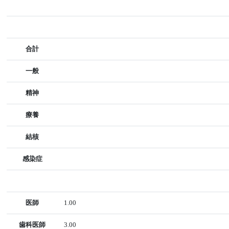
合計
一般
精神
療養
結核
感染症
医師
1.00
歯科医師
3.00