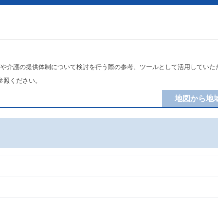
療や介護の提供体制について検討を行う際の参考、ツールとして活用していた
参照ください。
地図から地