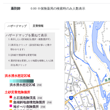
薬剤師
0.00 ※保険薬局の検索時のみ人数表示
災害情報
ハザードマップ
ハザードマップを重ねて表示
表示したい[区域名]を選択（複数選択可）
[表示]をクリック（該当区域が多いと数十
秒かかります）
[詳細]で透過率を変更可能
選択区域を変更したり地図を移動したら[表
示]を再クリック
洪水浸水想定区域
洪水浸水想定区域
詳細
土砂災害危険個所
土石流危険渓流
詳細
急傾斜地崩壊危険箇所
詳細
地すべり危険箇所
詳細