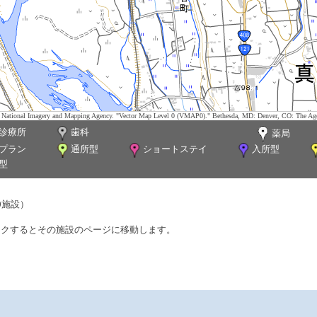
tes. National Imagery and Mapping Agency. "Vector Map Level 0 (VMAP0)." Bethesda, MD: Denver, CO: The Ag
診療所
歯科
薬局
プラン
通所型
ショートステイ
入所型
型
0施設）
ックするとその施設のページに移動します。