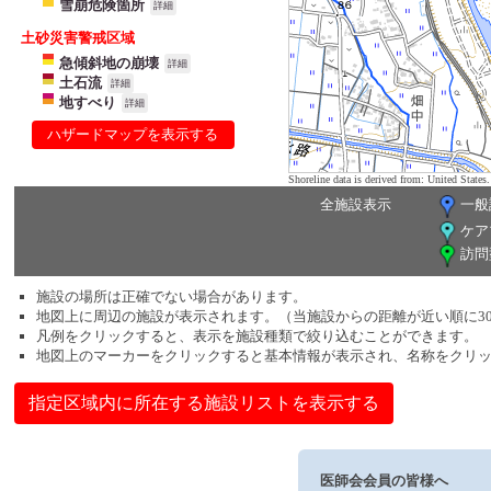
雪崩危険箇所
詳細
土砂災害警戒区域
急傾斜地の崩壊
詳細
土石流
詳細
地すべり
詳細
ハザードマップを表示する
Shoreline data is derived from: United Sta
全施設表示
一般
ケア
訪問
施設の場所は正確でない場合があります。
地図上に周辺の施設が表示されます。（当施設からの距離が近い順に3
凡例をクリックすると、表示を施設種類で絞り込むことができます。
地図上のマーカーをクリックすると基本情報が表示され、名称をクリ
指定区域内に所在する施設リストを表示する
医師会会員の皆様へ