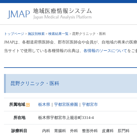
トップページ
>
施設別検索
>
検索結果一覧
> 昆野クリニック・医科
JMAPは、各都道府県医師会、郡市区医師会や会員が、自地域の将来の医
当サイトで使用している各種情報の出典は、
各情報のソースについて
をご
昆野クリニック・医科
所属地域
栃木県
｜
宇都宮医療圏
｜
宇都宮市
所在地
栃木県宇都宮市上籠谷町3314-4
診療科目
内科 胃腸科 外科 整形外科 皮膚科 肛門科