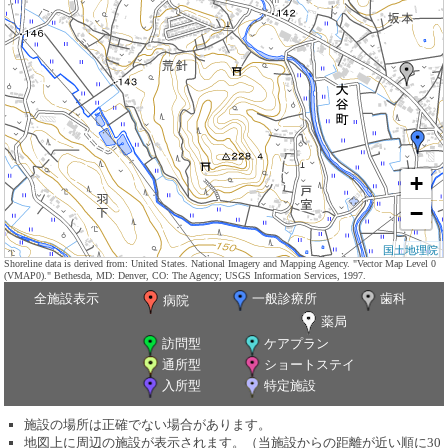
+
−
国土地理院
Shoreline data is derived from: United States. National Imagery and Mapping Agency. "Vector Map Level 0
(VMAP0)." Bethesda, MD: Denver, CO: The Agency; USGS Information Services, 1997.
全施設表示
一般診療所
歯科
病院
薬局
訪問型
ケアプラン
通所型
ショートステイ
入所型
特定施設
施設の場所は正確でない場合があります。
地図上に周辺の施設が表示されます。（当施設からの距離が近い順に30