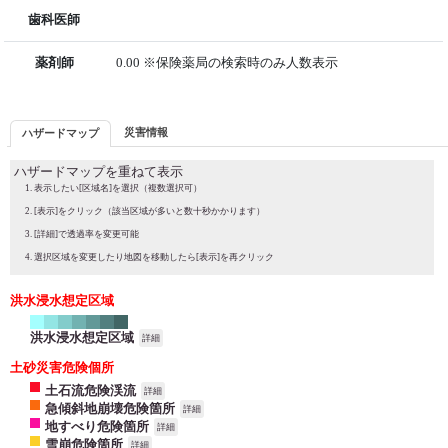
歯科医師
薬剤師
0.00 ※保険薬局の検索時のみ人数表示
災害情報
ハザードマップ
ハザードマップを重ねて表示
表示したい[区域名]を選択（複数選択可）
[表示]をクリック（該当区域が多いと数十秒かかります）
[詳細]で透過率を変更可能
選択区域を変更したり地図を移動したら[表示]を再クリック
洪水浸水想定区域
洪水浸水想定区域
詳細
土砂災害危険個所
土石流危険渓流
詳細
急傾斜地崩壊危険箇所
詳細
地すべり危険箇所
詳細
雪崩危険箇所
詳細