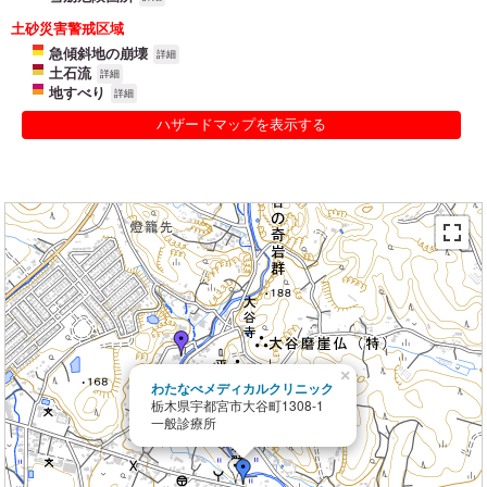
土砂災害警戒区域
急傾斜地の崩壊
詳細
土石流
詳細
地すべり
詳細
ハザードマップを表示する
×
わたなべメディカルクリニック
栃木県宇都宮市大谷町1308-1
一般診療所