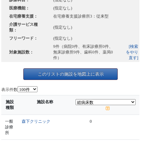
医療機能：
(指定なし)
在宅療養支援：
在宅療養支援診療所3：従来型
介護サービス種
(指定なし)
類：
フリーワード：
(指定なし)
9件（病院0件、有床診療所0件、
[検索
対象施設数：
無床診療所9件、歯科0件、薬局0
をやり
件）
直す]
このリストの施設を地図上に表示
表示件数
施設
施設名称
種類
一般
森下クリニック
0
診療
所