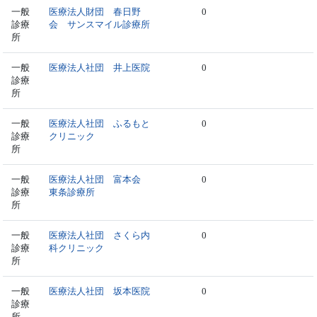
一般
医療法人財団 春日野
0
診療
会 サンスマイル診療所
所
一般
医療法人社団 井上医院
0
診療
所
一般
医療法人社団 ふるもと
0
診療
クリニック
所
一般
医療法人社団 富本会
0
診療
東条診療所
所
一般
医療法人社団 さくら内
0
診療
科クリニック
所
一般
医療法人社団 坂本医院
0
診療
所