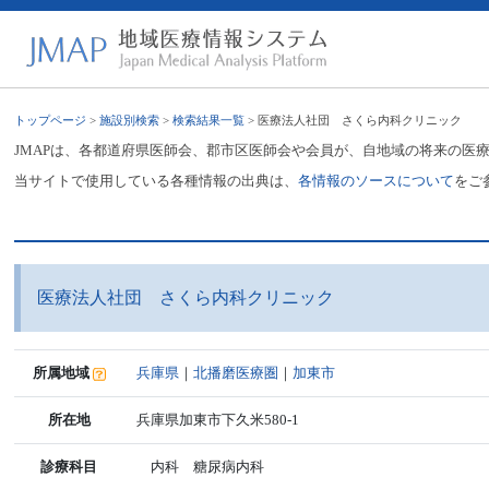
トップページ
>
施設別検索
>
検索結果一覧
> 医療法人社団 さくら内科クリニック
JMAPは、各都道府県医師会、郡市区医師会や会員が、自地域の将来の医
当サイトで使用している各種情報の出典は、
各情報のソースについて
をご
医療法人社団 さくら内科クリニック
所属地域
兵庫県
｜
北播磨医療圏
｜
加東市
所在地
兵庫県加東市下久米580-1
診療科目
内科 糖尿病内科