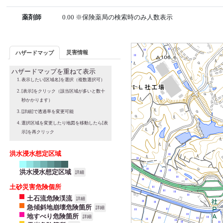
薬剤師
0.00 ※保険薬局の検索時のみ人数表示
災害情報
ハザードマップ
ハザードマップを重ねて表示
表示したい[区域名]を選択（複数選択可）
[表示]をクリック（該当区域が多いと数十
秒かかります）
[詳細]で透過率を変更可能
選択区域を変更したり地図を移動したら[表
示]を再クリック
洪水浸水想定区域
洪水浸水想定区域
詳細
土砂災害危険個所
土石流危険渓流
詳細
急傾斜地崩壊危険箇所
詳細
地すべり危険箇所
詳細