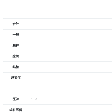
合計
一般
精神
療養
結核
感染症
医師
1.00
歯科医師