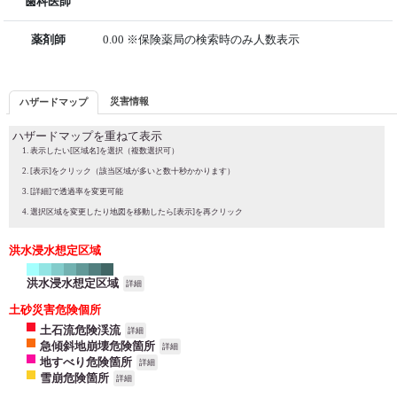
歯科医師
薬剤師
0.00 ※保険薬局の検索時のみ人数表示
災害情報
ハザードマップ
ハザードマップを重ねて表示
表示したい[区域名]を選択（複数選択可）
[表示]をクリック（該当区域が多いと数十秒かかります）
[詳細]で透過率を変更可能
選択区域を変更したり地図を移動したら[表示]を再クリック
洪水浸水想定区域
洪水浸水想定区域
詳細
土砂災害危険個所
土石流危険渓流
詳細
急傾斜地崩壊危険箇所
詳細
地すべり危険箇所
詳細
雪崩危険箇所
詳細