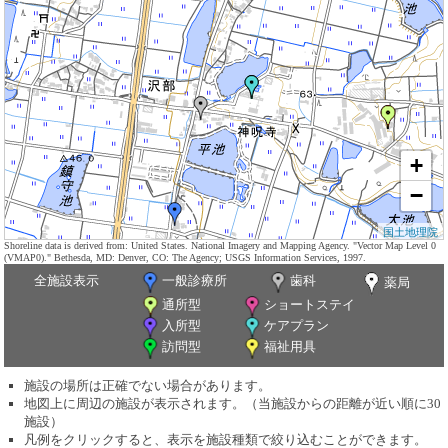
+
−
国土地理院
Shoreline data is derived from: United States. National Imagery and Mapping Agency. "Vector Map Level 0
(VMAP0)." Bethesda, MD: Denver, CO: The Agency; USGS Information Services, 1997.
全施設表示
一般診療所
歯科
薬局
通所型
ショートステイ
入所型
ケアプラン
訪問型
福祉用具
施設の場所は正確でない場合があります。
地図上に周辺の施設が表示されます。（当施設からの距離が近い順に30
施設）
凡例をクリックすると、表示を施設種類で絞り込むことができます。