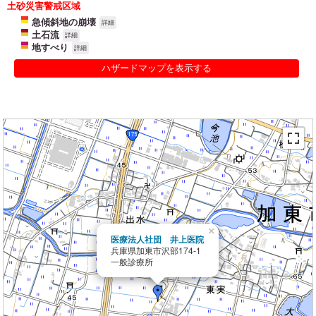
土砂災害警戒区域
急傾斜地の崩壊
詳細
土石流
詳細
地すべり
詳細
ハザードマップを表示する
×
医療法人社団 井上医院
兵庫県加東市沢部174-1
一般診療所