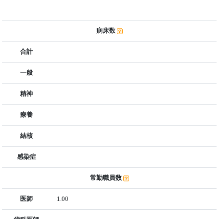
病床数
合計
一般
精神
療養
結核
感染症
常勤職員数
医師
1.00