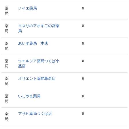
薬
ノイエ薬局
0
局
薬
クスリのアオキ二の宮薬
0
局
局
薬
あいず薬局 本店
0
局
薬
ウエルシア薬局つくば小
0
局
茎店
薬
オリエント薬局島名店
0
局
薬
いしやま薬局
0
局
薬
アサヒ薬局つくば店
0
局