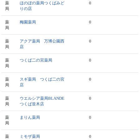
薬
ほのぼの薬局つくばみど
0
局
りの店
薬
梅園薬局
0
局
薬
アクア薬局 万博公園西
0
局
店
薬
つくば二の宮薬局
0
局
薬
スギ薬局 つくば二の宮
0
局
店
薬
ウエルシア薬局BLANDE
0
局
つくば並木店
薬
まりん薬局
0
局
薬
ミモザ薬局
0