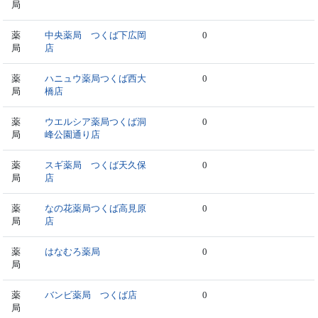
局
薬
中央薬局 つくば下広岡
0
局
店
薬
ハニュウ薬局つくば西大
0
局
橋店
薬
ウエルシア薬局つくば洞
0
局
峰公園通り店
薬
スギ薬局 つくば天久保
0
局
店
薬
なの花薬局つくば高見原
0
局
店
薬
はなむろ薬局
0
局
薬
バンビ薬局 つくば店
0
局