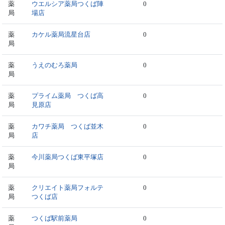
薬
ウエルシア薬局つくば陣
0
局
場店
薬
カケル薬局流星台店
0
局
薬
うえのむろ薬局
0
局
薬
プライム薬局 つくば高
0
局
見原店
薬
カワチ薬局 つくば並木
0
局
店
薬
今川薬局つくば東平塚店
0
局
薬
クリエイト薬局フォルテ
0
局
つくば店
薬
つくば駅前薬局
0