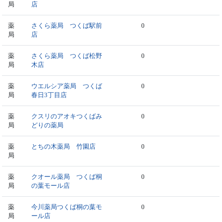
局
店
薬
さくら薬局 つくば駅前
0
局
店
薬
さくら薬局 つくば松野
0
局
木店
薬
ウエルシア薬局 つくば
0
局
春日3丁目店
薬
クスリのアオキつくばみ
0
局
どりの薬局
薬
とちの木薬局 竹園店
0
局
薬
クオール薬局 つくば桐
0
局
の葉モール店
薬
今川薬局つくば桐の葉モ
0
局
ール店