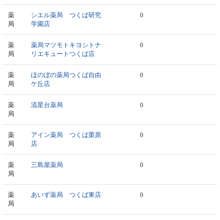
薬
シエル薬局 つくば研究
0
局
学園店
薬
薬局マツモトキヨシトナ
0
局
リエキュートつくば店
薬
ほのぼの薬局つくば自由
0
局
ケ丘店
薬
流星台薬局
0
局
薬
アイン薬局 つくば栗原
0
局
店
薬
三島屋薬局
0
局
薬
あいず薬局 つくば東店
0
局