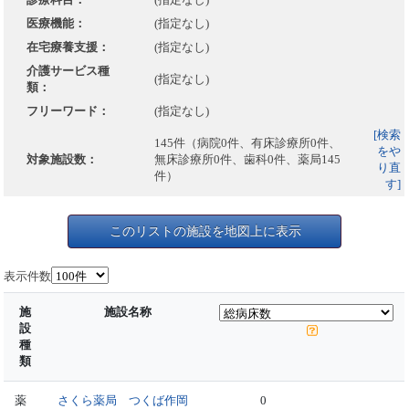
医療機能：
(指定なし)
在宅療養支援：
(指定なし)
介護サービス種
(指定なし)
類：
フリーワード：
(指定なし)
[検索
145件（病院0件、有床診療所0件、
をや
対象施設数：
無床診療所0件、歯科0件、薬局145
り直
件）
す]
このリストの施設を地図上に表示
表示件数
施
施設名称
設
種
類
薬
さくら薬局 つくば作岡
0