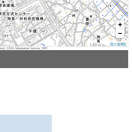
+
−
国土地理院
ency; USGS Information Services, 1997.