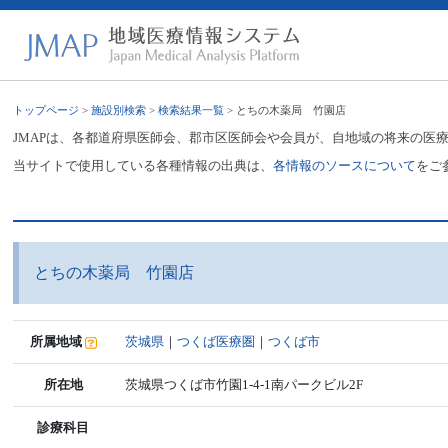
トップページ
>
施設別検索
>
検索結果一覧
> とちの木薬局 竹園店
JMAPは、各都道府県医師会、郡市区医師会や会員が、自地域の将来の医
当サイトで使用している各種情報の出典は、
各情報のソースについて
をご
とちの木薬局 竹園店
所属地域
茨城県
｜
つくば医療圏
｜
つくば市
所在地
茨城県つくば市竹園1-4-1南パークビル2F
診療科目