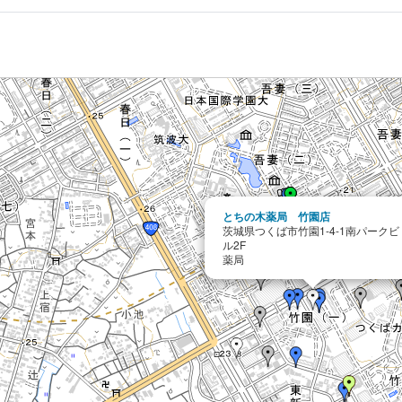
とちの木薬局 竹園店
茨城県つくば市竹園1-4-1南パークビ
ル2F
薬局