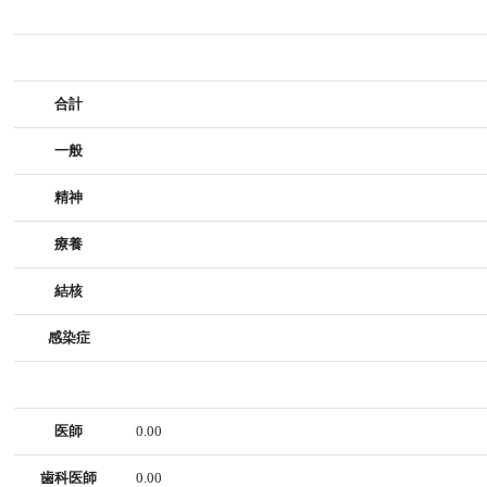
合計
一般
精神
療養
結核
感染症
医師
0.00
歯科医師
0.00