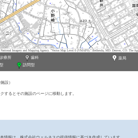
tes. National Imagery and Mapping Agency. "Vector Map Level 0 (VMAP0)." Bethesda, MD: Denver, CO: The Ag
診療所
歯科
薬局
型
訪問型
0施設）
ックするとその施設のページに移動します。
本情報は、株式会社ウェルネスの提供情報に基づき作成しています。