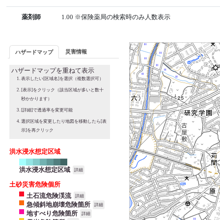
薬剤師
1.00 ※保険薬局の検索時のみ人数表示
災害情報
ハザードマップ
ハザードマップを重ねて表示
表示したい[区域名]を選択（複数選択可）
[表示]をクリック（該当区域が多いと数十
秒かかります）
[詳細]で透過率を変更可能
選択区域を変更したり地図を移動したら[表
示]を再クリック
洪水浸水想定区域
洪水浸水想定区域
詳細
土砂災害危険個所
土石流危険渓流
詳細
急傾斜地崩壊危険箇所
詳細
地すべり危険箇所
詳細