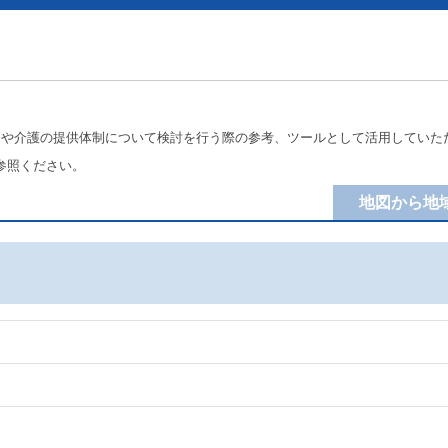
療や介護の提供体制について検討を行う際の参考、ツールとして活用していた
参照ください。
地図から地