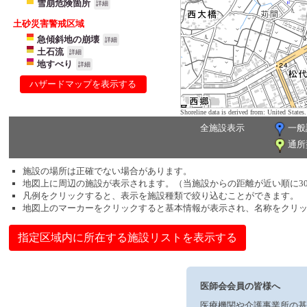
雪崩危険箇所
詳細
土砂災害警戒区域
急傾斜地の崩壊
詳細
土石流
詳細
地すべり
詳細
ハザードマップを表示する
Shoreline data is derived from: United Sta
全施設表示
一般
通所
施設の場所は正確でない場合があります。
地図上に周辺の施設が表示されます。（当施設からの距離が近い順に3
凡例をクリックすると、表示を施設種類で絞り込むことができます。
地図上のマーカーをクリックすると基本情報が表示され、名称をクリ
指定区域内に所在する施設リストを表示する
医師会会員の皆様へ
医療機関や介護事業所の基